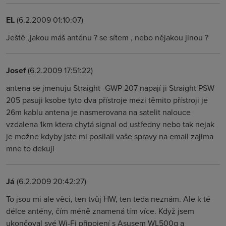
EL
(6.2.2009 01:10:07)
Ještě ,jakou máš anténu ? se sítem , nebo nějakou jinou ?
Josef
(6.2.2009 17:51:22)
antena se jmenuju Straight -GWP 207 napají ji Straight PSW
205 pasuji ksobe tyto dva přístroje mezi těmito přístroji je
26m kablu antena je nasmerovana na satelit nalouce
vzdalena 1km ktera chytá signal od ustředny nebo tak nejak
je možne kdyby jste mi posilali vaše spravy na email zajima
mne to dekuji
Já
(6.2.2009 20:42:27)
To jsou mi ale věci, ten tvůj HW, ten teda neznám. Ale k té
délce antény, čím méně znamená tím více. Když jsem
ukončoval své Wi-Fi připojení s Asusem WL500g a