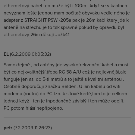
ethernetový babel ten muže být i 100m i když se v kabloch
nevyznam ješte jednou mam počitač obyvaku vedle ného je
adapter z STRAIGHT PSW -205a pak je 26m kabl ktery jde k
anteně na střechu je to tak spravné pokud by opravdu byl
ethernetovy 26m děkuji Jožk41
EL
(6.2.2009 01:05:32)
Samozřejmě , od antény jde vysokofrekvenční kabel a musí
být co nejkvalitnější,třeba RG 58 A/U což je nejlevnější,ale
funguje jen asi do 5-ti metrů a to ještě s kvalitní anténou .
Osobně doporučuji značku Belden. U lan kabelu od wifi
modemu (routru) do PC tzn. k síťové kertě,tam to je celkem
jedno,i když i ten je inpedančně závislý i ten může odejít.
PC potom hlásí nepřipojeno.
petr
(7.2.2009 11:26:23)