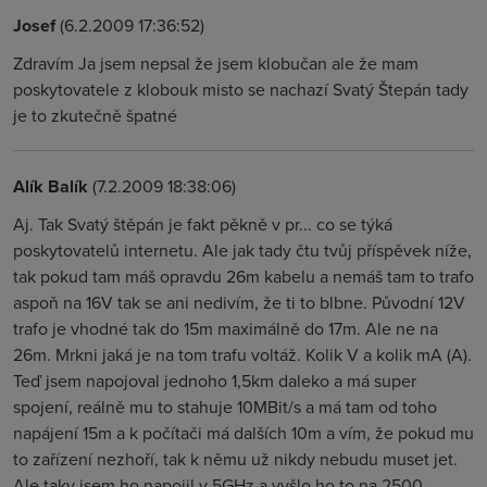
Josef
(6.2.2009 17:36:52)
Zdravím Ja jsem nepsal že jsem klobučan ale že mam
poskytovatele z klobouk misto se nachazí Svatý Štepán tady
je to zkutečně špatné
Alík Balík
(7.2.2009 18:38:06)
Aj. Tak Svatý štěpán je fakt pěkně v pr... co se týká
poskytovatelů internetu. Ale jak tady čtu tvůj příspěvek níže,
tak pokud tam máš opravdu 26m kabelu a nemáš tam to trafo
aspoň na 16V tak se ani nedivím, že ti to blbne. Původní 12V
trafo je vhodné tak do 15m maximálně do 17m. Ale ne na
26m. Mrkni jaká je na tom trafu voltáž. Kolik V a kolik mA (A).
Teď jsem napojoval jednoho 1,5km daleko a má super
spojení, reálně mu to stahuje 10MBit/s a má tam od toho
napájení 15m a k počítači má dalších 10m a vím, že pokud mu
to zařízení nezhoří, tak k němu už nikdy nebudu muset jet.
Ale taky jsem ho napojil v 5GHz a vyšlo ho to na 2500,-