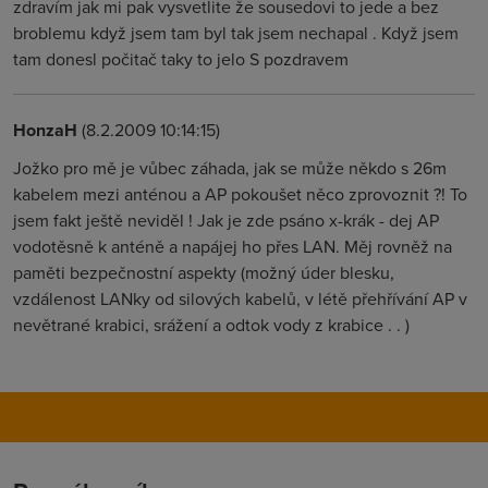
zdravím jak mi pak vysvetlite že sousedovi to jede a bez
broblemu když jsem tam byl tak jsem nechapal . Když jsem
tam donesl počitač taky to jelo S pozdravem
HonzaH
(8.2.2009 10:14:15)
Jožko pro mě je vůbec záhada, jak se může někdo s 26m
kabelem mezi anténou a AP pokoušet něco zprovoznit ?! To
jsem fakt ještě neviděl ! Jak je zde psáno x-krák - dej AP
vodotěsně k anténě a napájej ho přes LAN. Měj rovněž na
paměti bezpečnostní aspekty (možný úder blesku,
vzdálenost LANky od silových kabelů, v létě přehřívání AP v
nevětrané krabici, srážení a odtok vody z krabice . . )