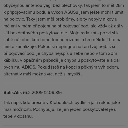
obyčejnou anténou yagi bez plechovky, tak jsem to měl 2km
k připojovacímu bodu a výkon ASUSu jsem ještě mohl tlumit
na polovic. Taky jsem měl problémy, ale ty nebyly nikdy u
mě ani v mém připojení na připojovací bod, ale vždy až dál v
síti bezdrátového poskytovatele. Moje rada zní - pozvi si k
sobě někoho, kdo tomu trochu rozumí, a ten někdo Ti to na
místě zanalizuje. Pokud si nepingne na ten tvůj nejbližší
připojovací bod, je chyba nejspíš u Tebe nebo v tom 20m
káblíku, v opačném případě je chyba u poskytovatele a dal
bych mu ADIOS. Pokud jseš na kopci s pěkným výhledem,
alternativ máš možná víc, než si myslíš ...
BalíkAlík
(6.2.2009 12:09:39)
Tak napiš kde přesně v Kloboukách bydlíš a já ti řeknu jaké
máš možností. Pochybuju, že jen jeden poskytovatel je u
tebe v dosahu.