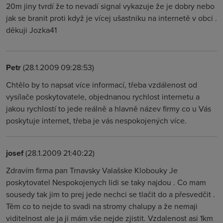
20m jiny tvrdí že to nevadí signal vykazuje že je dobry nebo
jak se branit proti když je vícej ušastniku na internetě v obci .
děkuji Jozka41
Petr
(28.1.2009 09:28:53)
Chtělo by to napsat více informací, třeba vzdálenost od
vysílače poskytovatele, objednanou rychlost internetu a
jakou rychlostí to jede reálně a hlavně název firmy co u Vás
poskytuje internet, třeba je vás nespokojených více.
josef
(28.1.2009 21:40:22)
Zdravím firma pan Trnavsky Valašske Klobouky Je
poskytovatel Nespokojenych lidi se taky najdou . Co mam
sousedy tak jim to prej jede nechci se tlačit do a přesvedčit .
Těm co to nejde to svadi na stromy chalupy a že nemaji
viditelnost ale ja ji mám vše nejde zjistit. Vzdalenost asi 1km