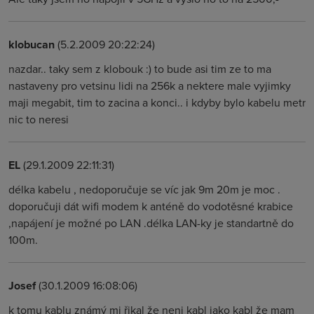
klobucan
(5.2.2009 20:22:24)
nazdar.. taky sem z klobouk :) to bude asi tim ze to ma
nastaveny pro vetsinu lidi na 256k a nektere male vyjimky
maji megabit, tim to zacina a konci.. i kdyby bylo kabelu metr
nic to neresi
EL
(29.1.2009 22:11:31)
délka kabelu , nedoporučuje se víc jak 9m 20m je moc .
doporučuji dát wifi modem k anténě do vodotěsné krabice
,napájení je možné po LAN .délka LAN-ky je standartně do
100m.
Josef
(30.1.2009 16:08:06)
k tomu kablu známý mi řikal že neni kabl jako kabl že mam