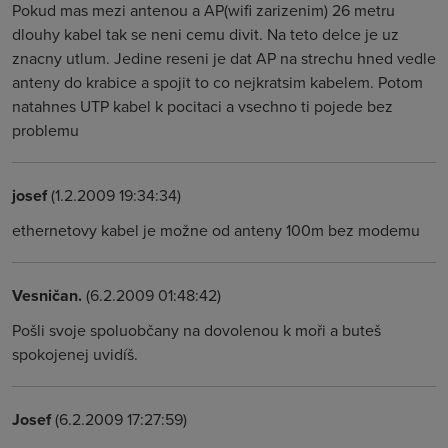
Pokud mas mezi antenou a AP(wifi zarizenim) 26 metru
dlouhy kabel tak se neni cemu divit. Na teto delce je uz
znacny utlum. Jedine reseni je dat AP na strechu hned vedle
anteny do krabice a spojit to co nejkratsim kabelem. Potom
natahnes UTP kabel k pocitaci a vsechno ti pojede bez
problemu
josef
(1.2.2009 19:34:34)
ethernetovy kabel je možne od anteny 100m bez modemu
Vesničan.
(6.2.2009 01:48:42)
Pošli svoje spoluobčany na dovolenou k moři a buteš
spokojenej uvidíš.
Josef
(6.2.2009 17:27:59)