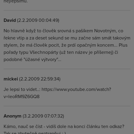
nejlepšímu.
David
(2.2.2009 00:04:49)
No hlavně když to člověk srovná s pašíkem Novotným, co
řekne vtip a za deset sekund se mu začne sám smát takovým
stylem, že má člověk pocit, že prdí opačným koncem... Plus
pořady typu Všechnopárty (už ten název je příšernej) či
podobné "úžasné výtvory"...
mickei
(2.2.2009 22:59:34)
Je lepsi to videt..: https://www.youtube.com/watch?
v=leoRM9Z6GQ8
Anonym
(3.2.2009 07:07:32)
Kámo, nauč se číst - vidíš dole na konci článku ten odkaz?
Tak se zbytečně neztrapňuj :-)