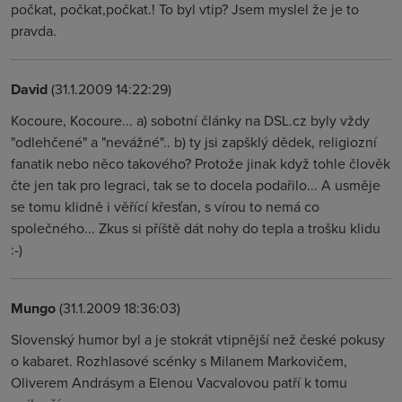
počkat, počkat,počkat.! To byl vtip? Jsem myslel že je to
pravda.
David
(31.1.2009 14:22:29)
Kocoure, Kocoure... a) sobotní články na DSL.cz byly vždy
"odlehčené" a "nevážné".. b) ty jsi zapšklý dědek, religiozní
fanatik nebo něco takového? Protože jinak když tohle člověk
čte jen tak pro legraci, tak se to docela podařilo... A usměje
se tomu klidně i věřící křesťan, s vírou to nemá co
společného... Zkus si příště dát nohy do tepla a trošku klidu
:-)
Mungo
(31.1.2009 18:36:03)
Slovenský humor byl a je stokrát vtipnější než české pokusy
o kabaret. Rozhlasové scénky s Milanem Markovičem,
Oliverem Andrásym a Elenou Vacvalovou patří k tomu