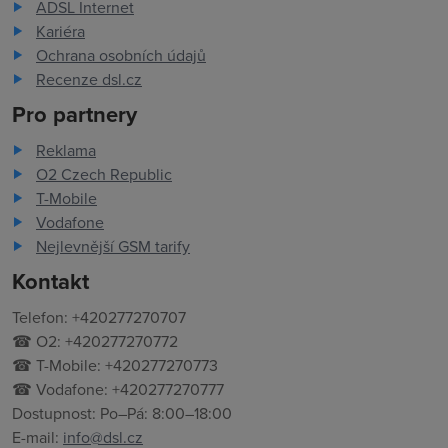
ADSL Internet
Kariéra
Ochrana osobních údajů
Recenze dsl.cz
Pro partnery
Reklama
O2 Czech Republic
T-Mobile
Vodafone
Nejlevnější GSM tarify
Kontakt
Telefon: +420277270707
☎ O2: +420277270772
☎ T-Mobile: +420277270773
☎ Vodafone: +420277270777
Dostupnost: Po–Pá: 8:00–18:00
E-mail:
info@dsl.cz