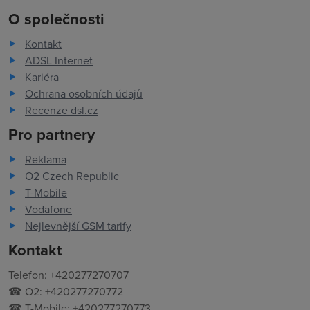
O společnosti
Kontakt
ADSL Internet
Kariéra
Ochrana osobních údajů
Recenze dsl.cz
Pro partnery
Reklama
O2 Czech Republic
T-Mobile
Vodafone
Nejlevnější GSM tarify
Kontakt
Telefon: +420277270707
☎ O2: +420277270772
☎ T-Mobile: +420277270773