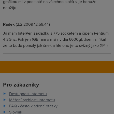
grafikou mi v podstatě na všechno stačí) si je bohužel
neužiju...
Radek
(2.2.2009 12:59:44)
Já mám IntelPerl základku s 775 socketem a čipem Pentium
4 3Ghz. Pak jen 1GB ram a msi nvidia 6600gt. Jsem si říkal
že to bude pomalý jak šnek a hle ono je to svižný jako XP :)
Pro zákazníky
Dostupnost internetu
Měření rychlosti internetu
FAQ - často kladené otázky
Slovník