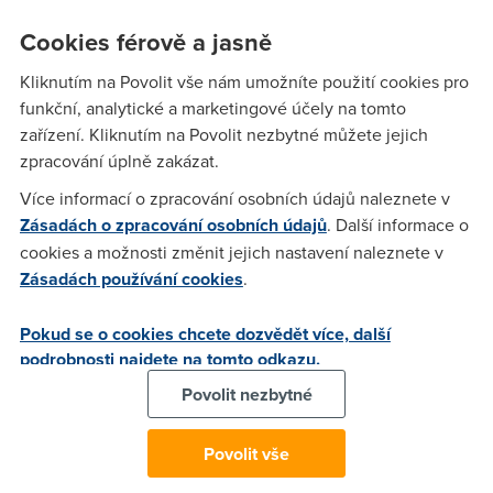
A další novinky uplynulých dní: Google blokoval takřka celý
Cookies férově a jasně
web - Blíží se Windows 7 RC - a více...
Kliknutím na Povolit vše nám umožníte použití cookies pro
funkční, analytické a marketingové účely na tomto
zařízení. Kliknutím na Povolit nezbytné můžete jejich
Radek
(2.2.2009 02:23:29)
zpracování úplně zakázat.
Používám Windows 7 Beta již několik dní a jsem velice
Více informací o zpracování osobních údajů naleznete v
spokojen. Posun z XP je ohromný a komfort na velmi vysoké
Zásadách o zpracování osobních údajů
. Další informace o
úrovni. Zvláštní ale po těch pár dnech nemám důvod
cookies a možnosti změnit jejich nastavení naleznete v
bootovat znova XP. Už jsem si zvykl na Windows 7...
Zásadách používání cookies
.
nagger
(2.2.2009 06:15:54)
Pokud se o cookies chcete dozvědět více, další
podrobnosti najdete na tomto odkazu.
k článku....O2 by se především měla pokusit nabízet také
profesionální internet za nelichvářské ceny... windows 7 - při
Povolit nezbytné
snaze o vyzkoušení jsem zjistil, že můj chipset nforce3
250G není nvidií podporován ani pro Visty, takže do upgradu
Povolit vše
(kdoví kdy...2,5GHz X2 v socketu 939 s 2GB RAM a 7800GS