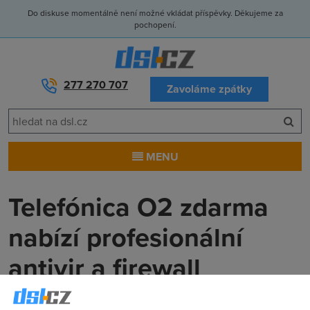
Do diskuse momentálně není možné vkládat příspěvky. Děkujeme za
pochopení.
277 270 707
Zavoláme zpátky
MENU
Telefónica O2 zdarma
nabízí profesionální
antivir a firewall
Anonym
(2.2.2009 00:00:00)