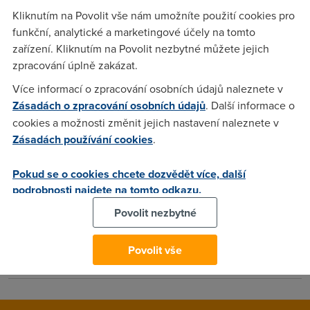
Kliknutím na Povolit vše nám umožníte použití cookies pro
Houmles
(12.5.2004 13:43:14)
funkční, analytické a marketingové účely na tomto
zařízení. Kliknutím na Povolit nezbytné můžete jejich
Počkej na skončení smlouvy na dobu určitou a pak vypověz.
zpracování úplně zakázat.
Jestli přestaneš platit tak bude velkej malér. No každopádně
ti to za to stát nebude.
Více informací o zpracování osobních údajů naleznete v
Zásadách o zpracování osobních údajů
. Další informace o
cookies a možnosti změnit jejich nastavení naleznete v
Ja
(12.5.2004 13:44:46)
Zásadách používání cookies
.
Co je to velkej maler???
Pokud se o cookies chcete dozvědět více, další
podrobnosti najdete na tomto odkazu.
Houmles
(12.5.2004 13:46:33)
Povolit nezbytné
Treba i soud. Ale to se zeptej nějakýho vševědy, kterejch je
tu na dsl.cz habaků. Já jsem jen člověk a v právech se
Povolit vše
nevyznám. Jak dlouho to máš