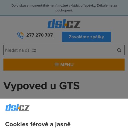
Do diskuse momentálně není možné vkládat příspěvky. Děkujeme za
pochopení.
277 270 707
Zavoláme zpátky
MENU
Vypoved u GTS
Ja
(12.5.2004 13:41:47)
GTS me nechcou pustit! Co mi muzou, kdyz jim to
jednoduse prestanu platit?
Cookies férově a jasně