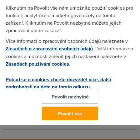
Kliknutím na Povolit vše nám umožníte použití cookies pro
Průměrné rychlosti připojení po optice přesáhly 10 Mbit/s.
funkční, analytické a marketingové účely na tomto
Kabelový internet poprvé dosáhl na průměr 5 Mbit/s.
zařízení. Kliknutím na Povolit nezbytné můžete jejich
Nejrychlejší DSL mají stále České Radiokomunikace.
zpracování úplně zakázat.
Více informací o zpracování osobních údajů naleznete v
Lukas
(11.2.2009 20:25:15)
Zásadách o zpracování osobních údajů
. Další informace o
cookies a možnosti změnit jejich nastavení naleznete v
Je to na ně moc odborné, tak sem nikdo nepíše :D
Zásadách používání cookies
.
Anonym
(11.2.2009 22:06:28)
Pokud se o cookies chcete dozvědět více, další
podrobnosti najdete na tomto odkazu.
No bylo by vhodné uvádět počty přípojek jednotlivých
Povolit nezbytné
providerů, protože konkrétně u wifi providrů při větším počtu
zákezníků jtřeba 3000 je rychlost 3000kbps dost dobrá ale
jsou provideři kteří mají 300 zákazníků se stejnou rychlostí a
Povolit vše
pak jsou ty výsledky zkreslené