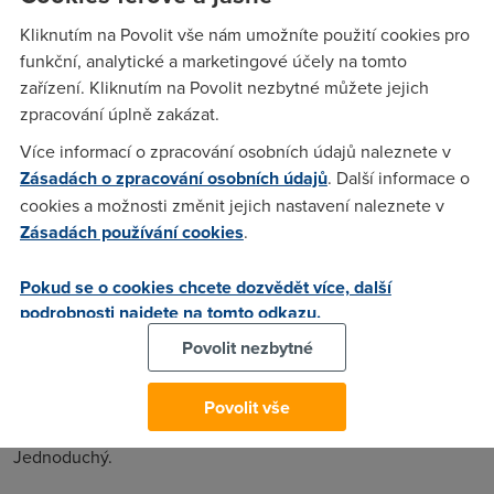
250 tisíc dolarů za autora viru - Hotmail nabízí neomezeně
Kliknutím na Povolit vše nám umožníte použití cookies pro
místa a POP3 - T-Mobile modernizuje síť - a více...
funkční, analytické a marketingové účely na tomto
zařízení. Kliknutím na Povolit nezbytné můžete jejich
zpracování úplně zakázat.
Bob
(16.2.2009 07:56:10)
Více informací o zpracování osobních údajů naleznete v
já to říkám furt mrdej,mrdej dokud je tvrdej!
Zásadách o zpracování osobních údajů
. Další informace o
cookies a možnosti změnit jejich nastavení naleznete v
Assas!N
(16.2.2009 22:05:24)
Zásadách používání cookies
.
mno tak nejak :D
Pokud se o cookies chcete dozvědět více, další
podrobnosti najdete na tomto odkazu.
adam
(18.2.2009 16:07:40)
Povolit nezbytné
Tak hezky to začínalo...a nějakej nedospělej cenzor,
předstírající, že mrdání neexistuje, nám to smazal. Achjo:/
Povolit vše
Nepiště bulvární nadpisy, nebudou bulvární komentáře.
Jednoduchý.