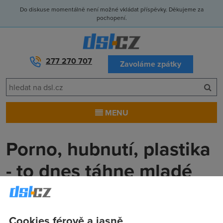
Do diskuse momentálně není možné vkládat příspěvky. Děkujeme za
pochopení.
277 270 707
Zavoláme zpátky
MENU
Porno, hubnutí, plastika
- to dnes táhne mladé
Anonym
(16.2.2009 00:00:00)
A další novinky uplynulých dní: Microsoft nabízí odměnu
Cookies férově a jasně