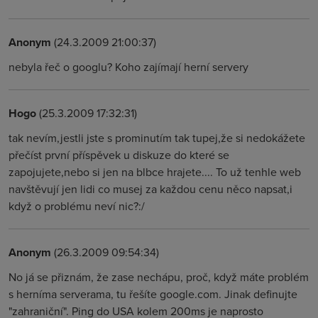
Anonym
(24.3.2009 21:00:37)
nebyla řeč o googlu? Koho zajímají herní servery
Hogo
(25.3.2009 17:32:31)
tak nevím,jestli jste s prominutím tak tupej,že si nedokážete
přečíst první příspěvek u diskuze do které se
zapojujete,nebo si jen na blbce hrajete.... To už tenhle web
navštěvují jen lidi co musej za každou cenu něco napsat,i
když o problému neví nic?:/
Anonym
(26.3.2009 09:54:34)
No já se přiznám, že zase nechápu, proč, když máte problém
s herníma serverama, tu řešíte google.com. Jinak definujte
"zahraniční". Ping do USA kolem 200ms je naprosto