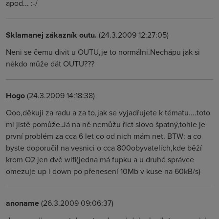
apod... :-/
Sklamanej zákazník outu.
(24.3.2009 12:27:05)
Neni se čemu divit u OUTU,je to normální.Nechápu jak si
někdo může dát OUTU???
Hogo
(24.3.2009 14:18:38)
Ooo,děkuji za radu a za to,jak se vyjadřujete k tématu....toto
mi jistě pomůže.Já na ně nemůžu řict slovo špatný,tohle je
první problém za cca 6 let co od nich mám net. BTW: a co
byste doporučil na vesnici o cca 800obyvatelích,kde běží
krom O2 jen dvě wifi(jedna má fupku a u druhé správce
omezuje up i down po přenesení 10Mb v kuse na 60kB/s)
anoname
(26.3.2009 09:06:37)