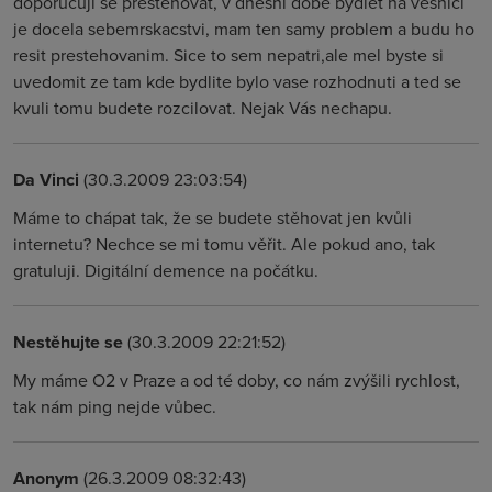
doporucuji se prestehovat, v dnesni dobe bydlet na vesnici
je docela sebemrskacstvi, mam ten samy problem a budu ho
resit prestehovanim. Sice to sem nepatri,ale mel byste si
uvedomit ze tam kde bydlite bylo vase rozhodnuti a ted se
kvuli tomu budete rozcilovat. Nejak Vás nechapu.
Da Vinci
(30.3.2009 23:03:54)
Máme to chápat tak, že se budete stěhovat jen kvůli
internetu? Nechce se mi tomu věřit. Ale pokud ano, tak
gratuluji. Digitální demence na počátku.
Nestěhujte se
(30.3.2009 22:21:52)
My máme O2 v Praze a od té doby, co nám zvýšili rychlost,
tak nám ping nejde vůbec.
Anonym
(26.3.2009 08:32:43)