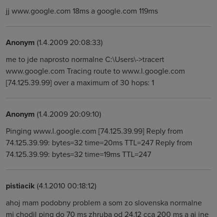
jj www.google.com 18ms a google.com 119ms
Anonym
(1.4.2009 20:08:33)
me to jde naprosto normalne C:\Users\->tracert
www.google.com Tracing route to www.l.google.com
[74.125.39.99] over a maximum of 30 hops: 1
Anonym
(1.4.2009 20:09:10)
Pinging www.l.google.com [74.125.39.99] Reply from
74.125.39.99: bytes=32 time=20ms TTL=247 Reply from
74.125.39.99: bytes=32 time=19ms TTL=247
pistiacik
(4.1.2010 00:18:12)
ahoj mam podobny problem a som zo slovenska normalne
mi chodil ping do 70 ms zhruba od 24.12 cca 200 ms a aj ine