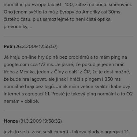
normální, po Evropě tak 50 - 100, záleží na počtu směrování.
Ono jenom světlo to má z Evropy do Ameriky asi 30ms
čistého času, plus samozřejmě to není čistá optika,
převodníky,...
Petr
(26.3.2009 12:55:57)
Já hraju on-line hry úplně bez problémů a to mám ping na
google.com cca 173 ms. Je jasné, že pokud je jeden hráč
třeba z Mexika, jeden z Číny a další z ČR, že je dost možné,
že bude hra lagovat. ale jinak i hráči s pingem i 350 ms
normálně hrají bez lagů. Jinak mám velice kvalitní kabelový
internet s agregací 1:1. Prostě je takový ping normální a to O2
nemám v oblibě.
Honza
(31.3.2009 19:58:32)
jezis to se tu zase sesli experti - takovy bludy o agregaci 1:1