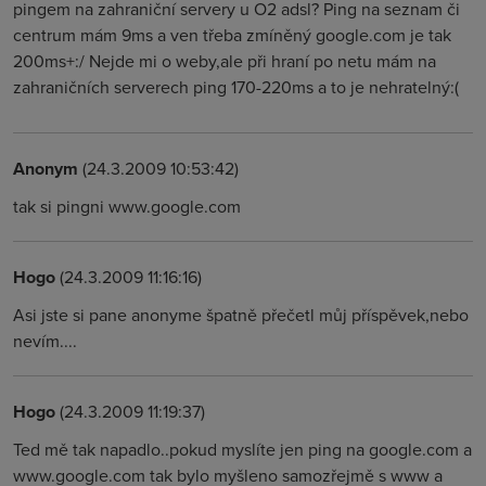
pingem na zahraniční servery u O2 adsl? Ping na seznam či
centrum mám 9ms a ven třeba zmíněný google.com je tak
200ms+:/ Nejde mi o weby,ale při hraní po netu mám na
zahraničních serverech ping 170-220ms a to je nehratelný:(
Anonym
(24.3.2009 10:53:42)
tak si pingni www.google.com
Hogo
(24.3.2009 11:16:16)
Asi jste si pane anonyme špatně přečetl můj příspěvek,nebo
nevím....
Hogo
(24.3.2009 11:19:37)
Ted mě tak napadlo..pokud myslíte jen ping na google.com a
www.google.com tak bylo myšleno samozřejmě s www a