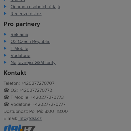
Ochrana osobních údajů
Recenze dsl.cz
Pro partnery
Reklama
O2 Czech Republic
T-Mobile
Vodafone
Nejlevnější GSM tarify
Kontakt
Telefon: +420277270707
☎ O2: +420277270772
☎ T-Mobile: +420277270773
☎ Vodafone: +420277270777
Dostupnost: Po–Pá: 8:00–18:00
E-mail:
info@dsl.cz