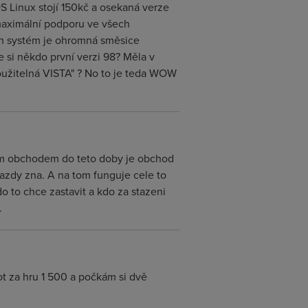
S Linux stojí 150kč a osekaná verze
maximální podporu ve všech
ich systém je ohromná směsice
 si někdo první verzi 98? Měla v
oužitelná VISTA" ? No to je teda WOW
tarsim obchodem do teto doby je obchod
azdy zna. A na tom funguje cele to
Kdo to chce zastavit a kdo za stazeni
.
iot za hru 1 500 a počkám si dvě