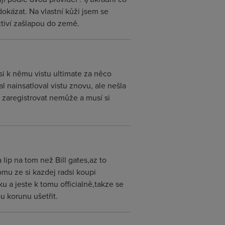
 dokázat. Na vlastní kůži jsem se
ctiví zašlapou do země.
si k němu vistu ultimate za něco
 nainsatloval vistu znovu, ale nešla
é zaregistrovat nemůže a musí si
lip na tom než Bill gates,az to
mu ze si kazdej radsi koupi
 a jeste k tomu officialně,takze se
u korunu ušetřit.