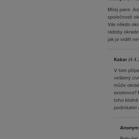
Milej pane .As
společnosti ok
Vás někdo okra
rádoby okraden
jak je vidět ne
Kakar
(4.4.
V tom přípa
veškerý civ
může okráda
existence?
toho klidně
podnikatel 
Anonym
Bohužel 