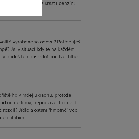
, ukradneš ho? Budeš krást i benzín?
 můžeš mudrovat ...
 kvalitě vyrobeného oděvu? Potřebuješ
ě? Jsi v situaci kdy tě na každém
 ty budeš ten poslední poctivej blbec
říště ho v raděj ukradnu, protože
od určité firmy, nepoužívej ho, najdi
je rozdíl? Jídlo a ostaní "hmotné" věci
de chlubím ...