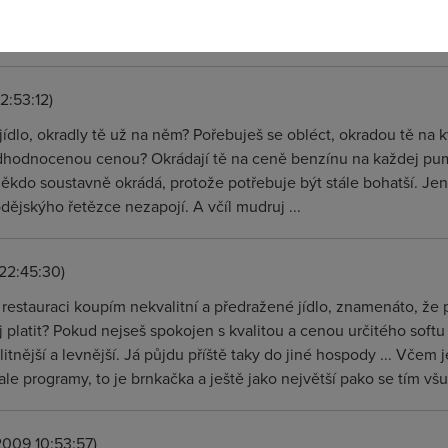
lo, taky ho kradeš? Pořebuješ se obléct, kradeš? Potřebuješ auto
situace, kdy ostatní budou krást tobě, protože to potřebují. Pak
2:53:12)
 jídlo, okradly tě už na něm? Pořebuješ se obléct, okradou tě na
dhodnocenou cenou? Okrádají tě na ceně benzínu na každej pump
někdo soustavně okrádá, protože potřebuje být stále bohatší. Jen
odějskýho řetězce nezapojí. A včíl mudruj ...
22:45:30)
restauraci koupím nekvalitní a předražené jídlo, znamenáto, že p
platit? Pokud nejseš spokojen s kvalitou a cenou určitého softu 
alitnější a levnější. Já půjdu příště taky do jiné hospody ... Včem 
ale programy, to je brnkačka a ještě jako největší pako se tím všu
2009 10:53:57)