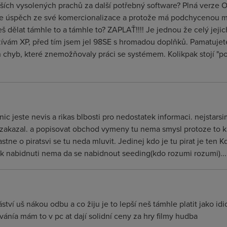
ších vysolených prachů za další potřebný software? Plná verze O
me úspěch ze své komercionalizace a protože má podchycenou 
 dělat támhle to a támhle to? ZAPLAŤ!!!! Je jednou že celý jej
žívám XP, před tím jsem jel 98SE s hromadou doplňků. Pamatujete
 chyb, které znemožňovaly práci se systémem. Kolikpak stojí "p
ze nic jeste nevis a rikas blbosti pro nedostatek informaci. nejs
zakazal. a popisovat obchod vymeny tu nema smysl protoze to k
astne o piratsvi se tu neda mluvit. Jedinej kdo je tu pirat je ten 
k nabidnuti nema da se nabidnout seeding(kdo rozumi rozumi)...
áství uš nákou odbu a co žiju je to lepší neš támhle platit jako id
vánía mám to v pc at dají solidní ceny za hry filmy hudba