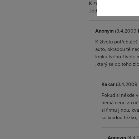
K životu potřebuješ jíd
Jednou se dostaneš do 
Anonym
(3.4.2009 1
K životu potřebuješ
auto, okradou tě na
kroku tvého života 
,který se do toho zl
Kakar
(3.4.2009 
Pokud si někde v 
nemá cenu za něj 
si firmu jinou, kv
se kradou těžko, 
Anonym
(4.4.