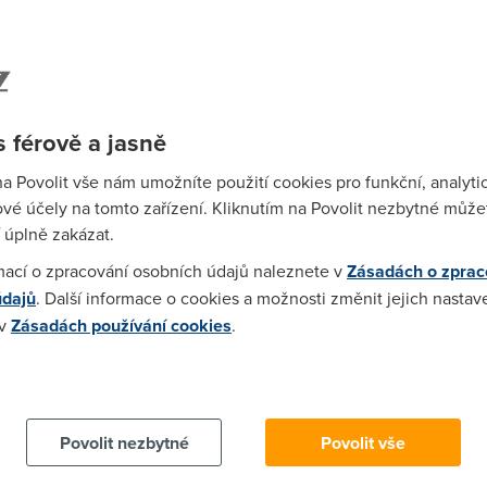
 xp, jenže to by nesměl bejt Microsoft nenažranej mamrd.
9)
 penězma problém mít nebudeš, kolikpak Ti platí OSA nebo BSA z
 férově a jasně
ké že?:-)))
na Povolit vše nám umožníte použití cookies pro funkční, analyti
vé účely na tomto zařízení. Kliknutím na Povolit nezbytné můžet
)
 úplně zakázat.
 :))
mací o zpracování osobních údajů naleznete v
Zásadách o zprac
údajů
. Další informace o cookies a možnosti změnit jejich nastav
9)
 v
Zásadách používání cookies
.
at všechen legální software, který potřebuju začal bych přemýš
 cookies chcete dozvědět více, další podrobnosti najdete na t
y mi bylo na nic
Povolit nezbytné
Povolit vše
03)