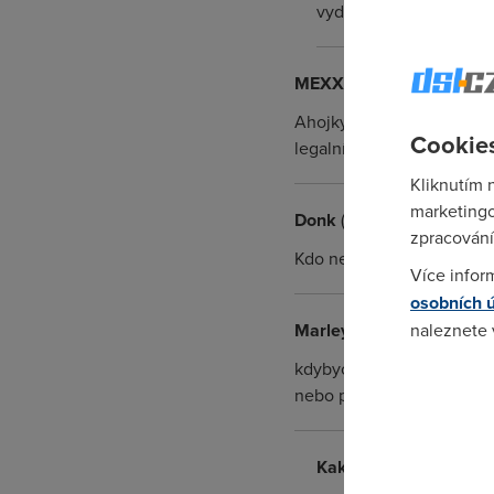
vydat takhle třeba win
MEXX
(31.3.2009 09:27:0
Ahojky Péťo, mýslím že z
Cookies
legalní že? Tvoeje mladá ta
Kliknutím 
marketingo
Donk
(31.3.2009 10:38:42
zpracování
Kdo nekrade, okrádá rodinu
Více infor
osobních 
Marley
(31.3.2009 14:18:3
naleznete
kdybych měl do kompu narv
Pokud se o
nebo prázdný pc a oboje b
odkazu.
Kakar
(2.4.2009 23:12: