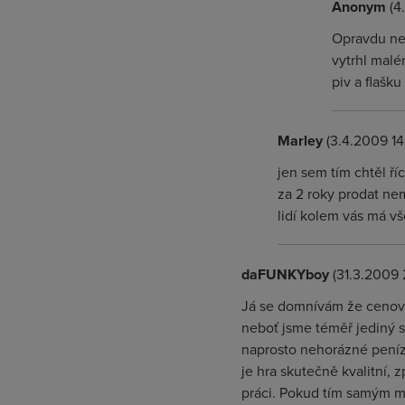
Anonym
(4
Opravdu nej
vytrhl malé
piv a flašk
Marley
(3.4.2009 14
jen sem tím chtěl ř
za 2 roky prodat ne
lidí kolem vás má v
daFUNKYboy
(31.3.2009 
Já se domnívám že cenová
neboť jsme téměř jediný st
naprosto nehorázné peníze
je hra skutečně kvalitní, 
práci. Pokud tím samým m