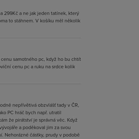
za 299Kč a ne jak jeden tatínek, který
doma to stáhnem. V košíku měl několik
u cenu samotného pc, když ho bu chtít
viční cenu pc a ruku na srdce kolik
odně nepřívětivá obzvlášť tady v ČR,
ako PC hráč bych např. utratil
ám že pirátství je správná věc. Když
l vývojáře a poděkoval jim za svou
ní. Nehorázné částky, prudy v podobě