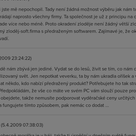
i jste mě nepochopil. Tady není žádná možnost výběru jak nám to
rádají naprosto všechny firmy. Ta společnost je už z principu na o
de více nebo méně. Proto okradení zloděje není žádný větší zloč
ý zloděj-soft.firma s předraženým softwarem. Zajímavé je, že o
vadí.
2009 23:24:22)
dě nám zbývá jen jediné. Vydat se do lesů, živit se tím, co nám
ilizovaný svět. Jen nepotkat veverku, ta by nám ukradla oříšek a 
t někdo, kdo nabízí předražený produkt? Potřebujete ho tak str
 Předpokládám, že vše co máte ve svém PC vám slouží pouze pro
 obejdete, takže nemusíte podporovat vyděračské ceny určitých 
a fungujete tímto způsobem, pak nemác co dodat ...
(5.4.2009 07:38:03)
obecně morálka je v háji, takže ti úspěšní v dnešním světě funguj