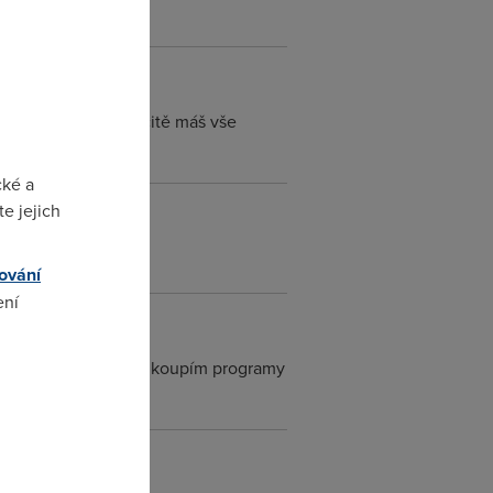
a tyhle žvásty? Určitě máš vše
cké a
e jejich
ování
ení
let nad tím jestli si koupím programy
omto