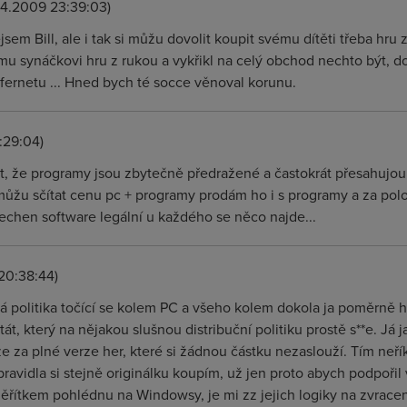
.4.2009 23:39:03)
sem Bill, ale i tak si můžu dovolit koupit svému dítěti třeba hru 
mu synáčkovi hru z rukou a vykřikl na celý obchod nechto být, 
u fernetu ... Hned bych té socce věnoval korunu.
:29:04)
íct, že programy jsou zbytečně předražené a častokrát přesahujo
můžu sčítat cenu pc + programy prodám ho i s programy a za polo
šechen software legální u každého se něco najde...
20:38:44)
 politika točící se kolem PC a všeho kolem dokola ja poměrně h
át, který na nějakou slušnou distribuční politiku prostě s**e. Já j
 za plné verze her, které si žádnou částku nezaslouží. Tím neřík
zpravidla si stejně originálku koupím, už jen proto abych podpoři
ěřítkem pohlédnu na Windowsy, je mi zz jejich logiky na zvrace