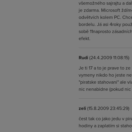
všemožného sajrajtu a dal
je zdarma. Microsoft ždí
odvětvích kolem PC. Chceš
bordelu. Já asi 4roky pou
sobě 11naprosto zásadních
efekt.
Rudi
(24.4.2009 11:08:15)
Je ti 17 a to je prave to 
vymeny nikdo ho jeste ne
"piratske stahovani" ale vl
nic nenabidne (pokud nic 
zeli
(15.8.2009 23:45:29)
čest tak co jako jedu v pir
hodiny a zaplatím si staho