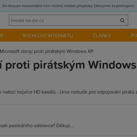
Do diskuse momentálně není možné vkládat příspěvky. Děkujeme za pochopení.
EB
RYCHLOST INTERNETU
ČLÁNKY
P
Microsoft zbrojí proti pirátským Windows XP
jí proti pirátským Window
v nabízí nejvíce HD kanálů - Unie nebude pro odpojování pirátů z i
sah posledního odstavce? Děkuji...