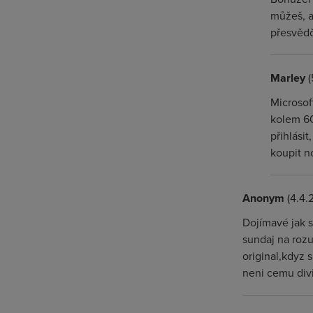
můžeš, al
přesvědč
Marley
(
Microsof
kolem 60
přihlási
koupit n
Anonym
(4.4.
Dojímavé jak s
sundaj na roz
original,kdyz 
neni cemu divi