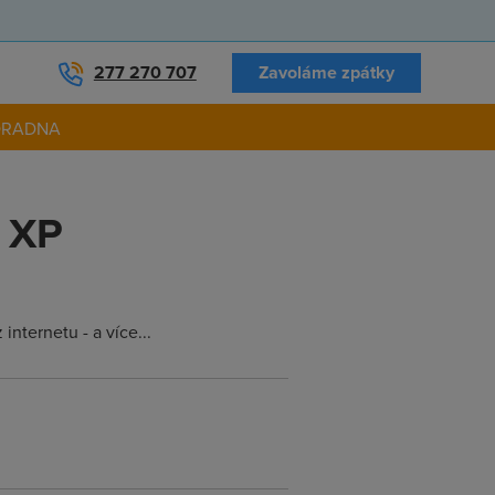
277 270 707
Zavoláme zpátky
ORADNA
s XP
nternetu - a více...