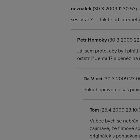
neznalek
(30.3.2009 11:30:53)
ses pirat ? .... tak te od interne
Petr Homoky
(30.3.2009 22:
Já jsem proto, aby byli pirát
ostatní? Je mi 17 a peněz na
Da Vinci
(30.3.2009 23:0
Pokud opravdu píšeš pravdu
Tom
(25.4.2009 23:10:
Vubec bych se nebráni
zajímavé, že filmové s
originálek s pohádkama