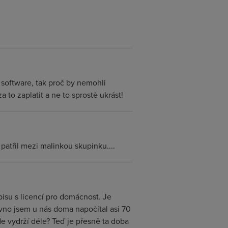
i software, tak proč by nemohli
to zaplatit a ne to sprostě ukrást!
patřil mezi malinkou skupinku....
su s licencí pro domácnost. Je
ávno jsem u nás doma napočítal asi 70
de vydrží déle? Teď je přesně ta doba