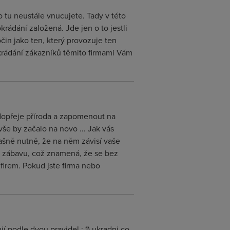
 tu neustále vnucujete. Tady v této
krádání založená. Jde jen o to jestli
in jako ten, který provozuje ten
krádání zákazníků těmito firmami Vám
 dopřeje příroda a zapomenout na
vše by začalo na novo ... Jak vás
ašně nutně, že na něm závisí vaše
 zábavu, což znamená, že se bez
firem. Pokud jste firma nebo
í podle dvou pravidel : 1) ukradni co