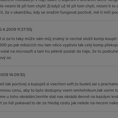
e nesmí tě při tom chytit 2) když už tě při tom chytí, nesmí ti to
il, že v okamžiku, kdy se snažím fungovat poctivě, mě ti míň po
5.4.2009 11:37:55)
t si za to taky může sám můj známý si nechal složit komp koupil 
00 po pár měsících mu tam něco vyplivlo tak celý komp překopal
t, volal na microsoft a tam ho pěkně poslali do háje, že to podruh
ový os
2009 14:09:10)
eš tak poctivej a kupuješ si vsechen soft,to budeš asi s prachama 
umnou cenu, aby to bylo dostupny vsem smrtelnikum,tak verim to
sme u toho okrádání,tenhle stat nas okrádá denně na kazdym kroku
t ze lidi pokavad to de ze hledaj cestu jak nekde na necem nako