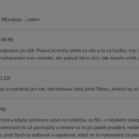
tu NEodpoji.....zatim
36:19)
i odpojeni ze sítě. Pokud já mohu platit za vše a to za hudbu, hry 
 rozhazování moc nemám, ale pokud něco chci, tak musím umět za 
0:22)
 a neplácáš jen tak, tak klobouk dolů před Tebou, jelikož by jsi 
06)
l tomu kdyby windows vyšel na cédéčku za 50,- v nějakém časopi
polečnosti to už pochopily a vesele se to po pajdě prodává, ned
, proč bych to stahoval a vypaloval, když mi to vylisovaný za pa