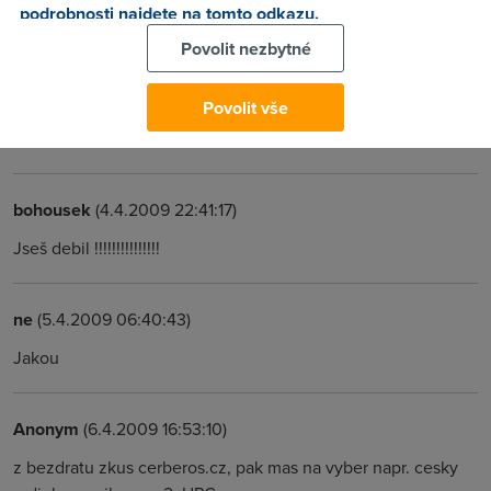
podrobnosti najdete na tomto odkazu.
rychle
Povolit nezbytné
Anonym
(5.4.2009 06:16:24)
Povolit vše
rychle
bohousek
(4.4.2009 22:41:17)
Jseš debil !!!!!!!!!!!!!!!
ne
(5.4.2009 06:40:43)
Jakou
Anonym
(6.4.2009 16:53:10)
z bezdratu zkus cerberos.cz, pak mas na vyber napr. cesky