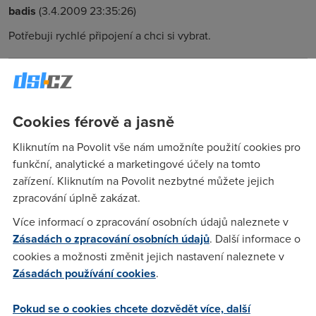
badis
(3.4.2009 23:35:26)
Potřebuji rychlé připojení a chci si vybrat.
badis
(3.4.2009 23:37:31)
Prosím co nejdříve.
Cookies férově a jasně
Kliknutím na Povolit vše nám umožníte použití cookies pro
akvarijní nadšenec
(3.4.2009 23:59:24)
funkční, analytické a marketingové účely na tomto
Ja mám v akváriu i žluté i červené rybky, ale nejvíc se mě líbí
zařízení. Kliknutím na Povolit nezbytné můžete jejich
sumeček.
zpracování úplně zakázat.
Více informací o zpracování osobních údajů naleznete v
Zásadách o zpracování osobních údajů
. Další informace o
badis
(4.4.2009 00:06:41)
cookies a možnosti změnit jejich nastavení naleznete v
Co kapři?
Zásadách používání cookies
.
Pokud se o cookies chcete dozvědět více, další
ja
(5.4.2009 06:15:41)