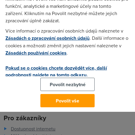
jedou naprosto normalne. Dostanu se i do webinterfacu od
funkční, analytické a marketingové účely na tomto
modemu.. cca po 15 minutach (microsoft.com, slovnik.cz,
zařízení. Kliknutím na Povolit nezbytné můžete jejich
postimage.org aj.) me nejdou nacist.. jen bila obrazovka a
zpracování úplně zakázat.
konec + nedostanu se uz ani do modemu.. zkousel jsem jak
Více informací o zpracování osobních údajů naleznete v
stolni pc tak notes.. problem vsude zkousel jsem firmware
Zásadách o zpracování osobních údajů
. Další informace o
novy, zpatky na tovarni nastaveni NIC nepomohlo nevite?
cookies a možnosti změnit jejich nastavení naleznete v
Zásadách používání cookies
.
tmaven
(26.4.2009 22:10:02)
Pokud se o cookies chcete dozvědět více, další
omlouvam se ze jsem netrefil technicke dotazy..
podrobnosti najdete na tomto odkazu.
Povolit nezbytné
Povolit vše
Pro zákazníky
Dostupnost internetu