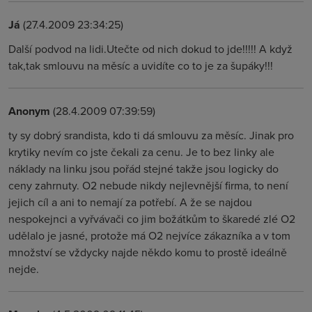
Já
(27.4.2009 23:34:25)
Další podvod na lidi.Utečte od nich dokud to jde!!!!! A když
tak,tak smlouvu na měsíc a uvidíte co to je za šupáky!!!
Anonym
(28.4.2009 07:39:59)
ty sy dobrý srandista, kdo ti dá smlouvu za měsíc. Jinak pro
krytiky nevím co jste čekali za cenu. Je to bez linky ale
náklady na linku jsou pořád stejné takže jsou logicky do
ceny zahrnuty. O2 nebude nikdy nejlevnější firma, to není
jejich cíl a ani to nemají za potřebí. A že se najdou
nespokejnci a vyřvávači co jim božátkům to škaredé zlé O2
udělalo je jasné, protože má O2 nejvíce zákazníka a v tom
množství se vždycky najde někdo komu to prostě ideálně
nejde.