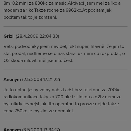
8m+02 mini za 830kc za mesic.Aktivaci jsem mel za 1kc a
modem za 1 kc.Takze rocne za 9962kc.At pocitam jak
pocitam tak to je zdrazeni.
Grizli
(28.4.2009 22:04:33)
Větší podvodníky jsem neviděl, fakt super, hlavně, že jim to
stát prodal, nádherně se o nás stará, už není co rozprodat, o
O2 škoda mluvit, měl jsem tu čest.
Anonym
(2.5.2009 17:21:22)
Je to uplne jasny volny nabizi adsl bez telefonu za 700kc
radiokomunikace taky za 700 ale i s linkou a o2tv nemuze
byt nikdy levnejsi jak tito operatori to prosze nejde takze
cena 750kc je myslim ze normalni.
Anonym
(3.5.2009 13:34:17)