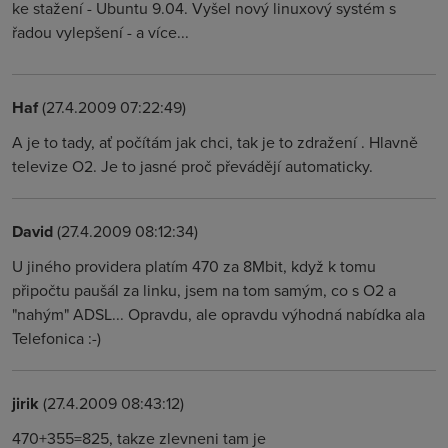
ke stažení - Ubuntu 9.04. Vyšel nový linuxový systém s
řadou vylepšení - a více...
Haf
(27.4.2009 07:22:49)
A je to tady, ať počítám jak chci, tak je to zdražení . Hlavně
televize O2. Je to jasné proč převádějí automaticky.
David
(27.4.2009 08:12:34)
U jiného providera platím 470 za 8Mbit, když k tomu
připočtu paušál za linku, jsem na tom samým, co s O2 a
"nahým" ADSL... Opravdu, ale opravdu výhodná nabídka ala
Telefonica :-)
jirik
(27.4.2009 08:43:12)
470+355=825, takze zlevneni tam je