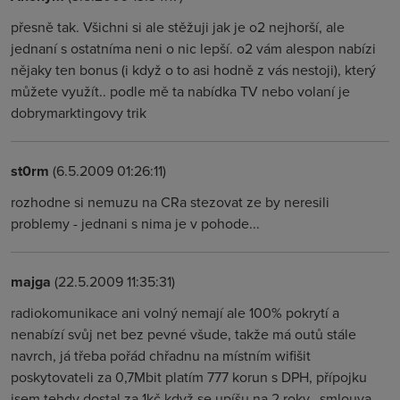
přesně tak. Všichni si ale stěžuji jak je o2 nejhorší, ale
jednaní s ostatníma neni o nic lepší. o2 vám alespon nabízi
nějaky ten bonus (i když o to asi hodně z vás nestoji), který
můžete využít.. podle mě ta nabídka TV nebo volaní je
dobrymarktingovy trik
st0rm
(6.5.2009 01:26:11)
rozhodne si nemuzu na CRa stezovat ze by neresili
problemy - jednani s nima je v pohode...
majga
(22.5.2009 11:35:31)
radiokomunikace ani volný nemají ale 100% pokrytí a
nenabízí svůj net bez pevné všude, takže má outů stále
navrch, já třeba pořád chřadnu na místním wifišit
poskytovateli za 0,7Mbit platím 777 korun s DPH, přípojku
jsem tehdy dostal za 1kč když se upíšu na 2 roky.. smlouva