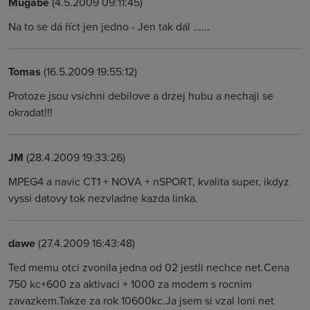
Mugabe
(4.5.2009 09:11:45)
Na to se dá říct jen jedno - Jen tak dál ......
Tomas
(16.5.2009 19:55:12)
Protoze jsou vsichni debilove a drzej hubu a nechaji se
okradat!!!
JM
(28.4.2009 19:33:26)
MPEG4 a navic CT1 + NOVA + nSPORT, kvalita super, ikdyz
vyssi datovy tok nezvladne kazda linka.
dawe
(27.4.2009 16:43:48)
Ted memu otci zvonila jedna od 02 jestli nechce net.Cena
750 kc+600 za aktivaci + 1000 za modem s rocnim
zavazkem.Takze za rok 10600kc.Ja jsem si vzal loni net