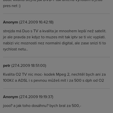
pres net :)
Anonym
(27.4.2009 16:42:18)
strejda má Duo s TV a kvalita je mnoohem lepší než satelit.
je ale pravda ze kdyz to muzes mit tak iptv se ti vic vyplati.
nabizi vic moznosti nez normalni digital, ale zase snizi ti to
rychlost netu..
petr
(27.4.2009 18:51:00)
Kvalita O2 TV nic moc- kodek Mpeg 2, nechtěl bych ani za
100Kč a ADSL i s pevnou můžeš mít i za 500 s dph od O2
Anonym
(27.4.2009 19:19:37)
jooo? a jak toho dosáhnu? bych bral za 500,-