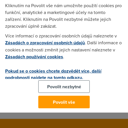
Kliknutím na Povolit vše nám umožníte použití cookies pro
Už mě to ale opravdu nebaví, kdykoli si otevřu téměř
funkční, analytické a marketingové účely na tomto
jakékoli zpravodajské weby, uvidím jedno z těchto dvou
zařízení. Kliknutím na Povolit nezbytné můžete jejich
klíčových slov. Je to asi moderní a skvěle to odvádí
zpracování úplně zakázat.
pozornost od důležitých témat. Čím více článků a reportáží o
finanční krizi a prasečí chřipce, tím lépe.
Více informací o zpracování osobních údajů naleznete v
Zásadách o zpracování osobních údajů
. Další informace o
cookies a možnosti změnit jejich nastavení naleznete v
Zásadách používání cookies
.
omroo
(6.5.2009 21:25:13)
Teda Davide, ty si fakt koleduješ... Před nedávnem článek o
Pokud se o cookies chcete dozvědět více, další
transformačním roku 2012 a teď o hoaxu zvaném chro-chro
podrobnosti najdete na tomto odkazu.
chřipka. Hmmm. Ale je milé denně zjišťovat, že se národ a
Povolit nezbytné
zejména jeho mediální část, neskládá pouze z ovcí, které
békají tak, jak jim bača nařídí... Pravda, na dsl.cz bych to
nečekal - o to větší díky za tvé články. Přeji hezký den.
Povolit vše