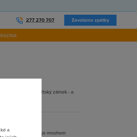
277 270 707
Zavoláme zpátky
ORADNA
e. T-Mobile nabízí Dětský zámek - a
cké a
z torrentu se to stahuje mnohem