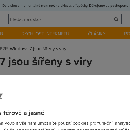
Do diskuse momentálně není možné vkládat příspěvky. Děkujeme za pochopení.
EB
RYCHLOST INTERNETU
ČLÁNKY
P
P2P: Windows 7 jsou šířeny s viry
 jsou šířeny s viry
ní síť nové generace už i v Ostravě - Blokování obsahu pokračuj
 férově a jasně
na Povolit vše nám umožníte použití cookies pro funkční, analyti
uplne smyslu nepostrada... Servery Microsoftu jsou pretizeny, a 