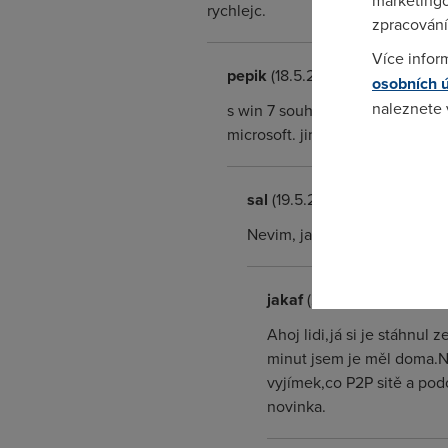
marketingo
rychlejc.
zpracování
Více infor
pepik
(18.5.2009 21:03:09)
osobních 
naleznete
s win 7 souhlasim pokud mam tu 
microsoft. jinak k tomu svedsku 
Pokud se o
odkazu.
sal
(19.5.2009 15:36:00)
Nevim, ja si to stahl od mic
jakaf
(21.5.2009 10:02:59)
Ahoj lidi,já si je stáhnul
minut jsem je měl doma.N
vyjímek,co P2P sitě a pod
novinka.