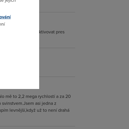
e jejich
ování
ení
rat se potom musi aktivovat pres
omto
ahovani.
alo mě to 2,2 mega rychlostí a za 20
 svinstvem.Jsem asi jedna z
pím levnější,když už to není drahá