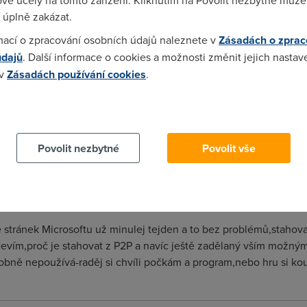
vé účely na tomto zařízení. Kliknutím na Povolit nezbytné můžet
 úplně zakázat.
mací o zpracování osobních údajů naleznete v
Zásadách o zprac
údajů
. Další informace o cookies a možnosti změnit jejich nastav
 v
Zásadách používání cookies
.
samou ver. stahlou za 10 minut nebo 1,5 dne tak to je rozdil ako
si myslim ze se to za pul roku vrati k normalu az to vysumi.
 cookies chcete dozvědět více, další podrobnosti najdete na t
Povolit nezbytné
Povolit vše
rosoftu primo a za hodku stazeny, zadny pretizeni nebo pomale st
 ze stránek Microsoftu už minulej tejden a to bez problémů,stahov
evím,proč je stahovat z P2P a navíc ještě zadělaný vším možným
obně nepoužívá-raděj si chvíli počkám a program,nebo hru si kou