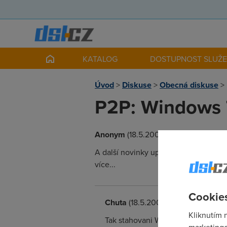
KATALOG
DOSTUPNOST SLUŽ
Úvod
>
Diskuse
>
Obecná diskuse
>
P2P: Windows 7
Anonym
(18.5.2009 00:00:00)
A další novinky uplynulých dní: Mobil
více...
Cookies
Chuta
(18.5.2009 19:58:24)
Kliknutím 
Tak stahovani Win7 z torrentu tak 