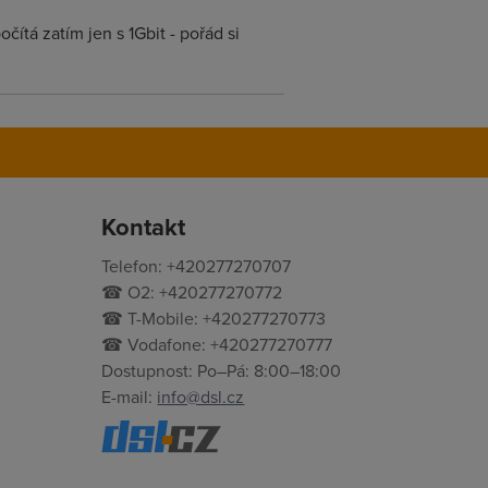
čítá zatím jen s 1Gbit - pořád si
Kontakt
Telefon: +420277270707
☎ O2: +420277270772
☎ T-Mobile: +420277270773
☎ Vodafone: +420277270777
Dostupnost: Po–Pá: 8:00–18:00
E-mail:
info@dsl.cz