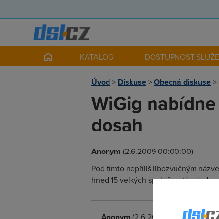
KATALOG
DOSTUPNOST SLUŽ
Úvod
>
Diskuse
>
Obecná diskuse
>
WiGig nabídne 
dosah
Anonym
(2.6.2009 00:00:00)
Pod tímto nepříliš libozvučným názve
hned 15 velkých společností najednou,
Anonym
(2.6.2009 19:40:14)