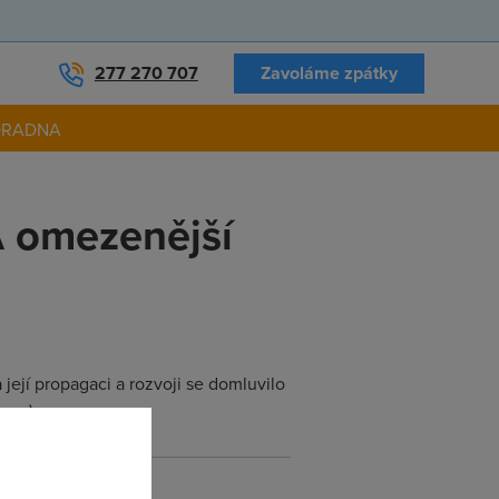
277 270 707
Zavoláme zpátky
ORADNA
A omezenější
její propagaci a rozvoji se domluvilo
nce).