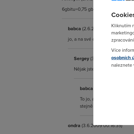
6gbitu=0,75 gbajtu za sekundu. be
Cookies
Kliknutím 
babca
(2.6.2009 21:45:48)
marketingo
jo, a na své domácí 802.11g př
zpracování
Více infor
osobních 
Sergey
(3.6.2009 18:03:31)
naleznete
Nějak jste všichni zapomněli
Pokud se o
odkazu.
babca
(5.6.2009 09:40:59
To jo, ale kdo by uváděl 
stejně se jedná jen o giga
ondra
(3.6.2009 00:16:35)