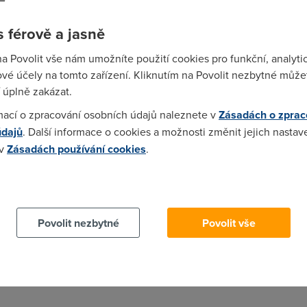
žné dvd 4,5 gbajtu. 4,5/0,75= kolik? 6sekund ne 15 ;) :D:D:D:D:D
 férově a jasně
na Povolit vše nám umožníte použití cookies pro funkční, analyti
vé účely na tomto zařízení. Kliknutím na Povolit nezbytné můžet
enášíš určitě 54Mbit za sekundu co? btw. DVD má 4,4GiB když už
 úplně zakázat.
mací o zpracování osobních údajů naleznete v
Zásadách o zprac
údajů
. Další informace o cookies a možnosti změnit jejich nastav
 v
Zásadách používání cookies
.
 že drtivá většina DVD je v dnešní době dvouvrstvá, takže se těc
 cookies chcete dozvědět více, další podrobnosti najdete na t
)
Povolit nezbytné
Povolit vše
údaj pro dvouvrstvé DVD jen tak, když může uvést obyčejné DVD5
bit/s, těch 6 Gbitps plánují až v budoucnu...