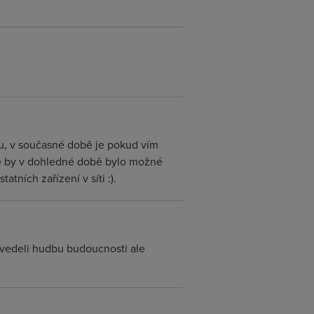
bu, v současné době je pokud vím
 že by v dohledné době bylo možné
tních zařízení v síti :).
dozvedeli hudbu budoucnosti ale