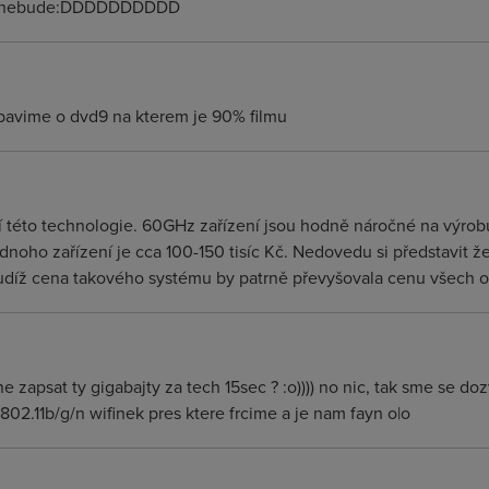
jší nebude:DDDDDDDDDD
avime o dvd9 na kterem je 90% filmu
ní této technologie. 60GHz zařízení jsou hodně náročné na výro
ednoho zařízení je cca 100-150 tisíc Kč. Nedovedu si představit
tudíž cena takového systému by patrně převyšovala cenu všech osta
ne zapsat ty gigabajty za tech 15sec ? :o)))) no nic, tak sme se 
802.11b/g/n wifinek pres ktere frcime a je nam fayn o|o