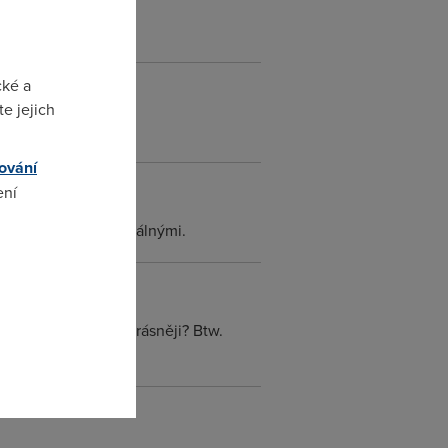
:D:D:D:D:D:D
cké a
e jejich
ování
ení
h 15s rázem stává reálnými.
omto
, kde čas vychází krásněji? Btw.