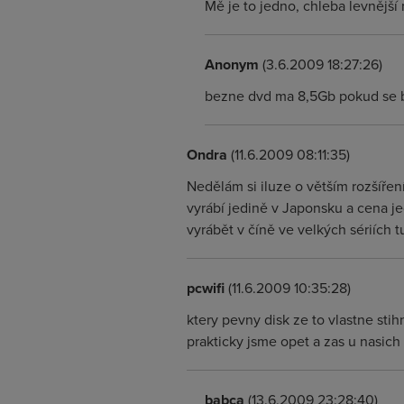
Mě je to jedno, chleba levně
Anonym
(3.6.2009 18:27:26)
bezne dvd ma 8,5Gb pokud se b
Ondra
(11.6.2009 08:11:35)
Nedělám si iluze o větším rozšíře
vyrábí jedině v Japonsku a cena j
vyrábět v číně ve velkých sériích 
pcwifi
(11.6.2009 10:35:28)
ktery pevny disk ze to vlastne stih
prakticky jsme opet a zas u nasich 
babca
(13.6.2009 23:28:40)