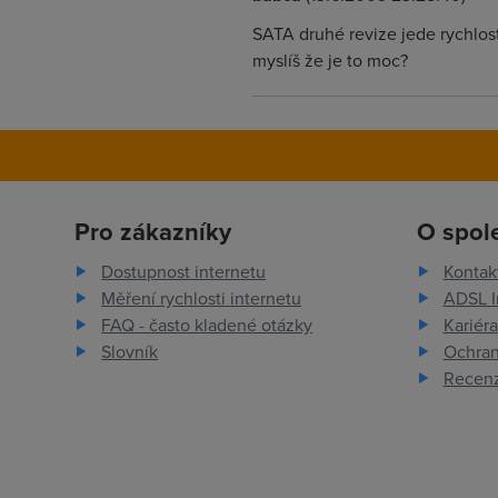
SATA druhé revize jede rychlostí
myslíš že je to moc?
Pro zákazníky
O spol
Dostupnost internetu
Kontak
Měření rychlosti internetu
ADSL I
FAQ - často kladené otázky
Kariéra
Slovník
Ochran
Recenz