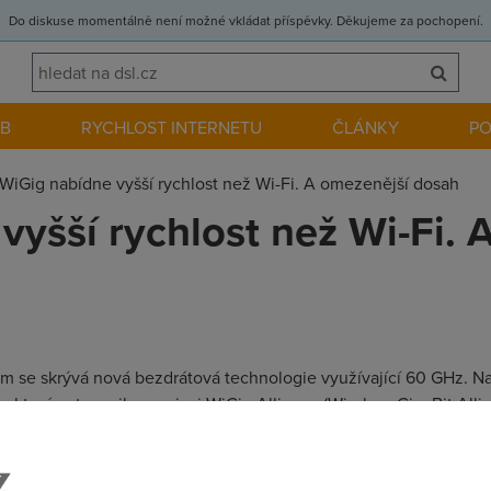
Do diskuse momentálně není možné vkládat příspěvky. Děkujeme za pochopení.
EB
RYCHLOST INTERNETU
ČLÁNKY
P
WiGig nabídne vyšší rychlost než Wi-Fi. A omezenější dosah
vyšší rychlost než Wi-Fi. 
m se skrývá nová bezdrátová technologie využívající 60 GHz. Na 
 které ustanovily asociaci WiGig Alliance (Wireless GigaBit Allia