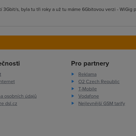
 3Gbit/s, byla tu tři roky a už tu máme 6Gbitovou verzi - WiGig po
ečnosti
Pro partnery
t
Reklama
nternet
O2 Czech Republic
T-Mobile
a osobních údajů
Vodafone
e dsl.cz
Nejlevnější GSM tarify