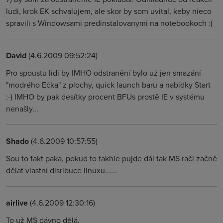
ludi, krok EK schvalujem, ale skor by som uvital, keby nieco
spravili s Windowsami predinstalovanymi na notebookoch :(
David
(4.6.2009 09:52:24)
Pro spoustu lidí by IMHO odstranění bylo už jen smazání
"modrého Ečka" z plochy, quick launch baru a nabídky Start
:-) IMHO by pak desítky procent BFUs prostě IE v systému
nenašly...
Shado
(4.6.2009 10:57:55)
Sou to fakt paka, pokud to takhle pujde dál tak MS rači začně
dělat vlastní disribuce linuxu......
airlive
(4.6.2009 12:30:16)
To už MS dávno dělá.