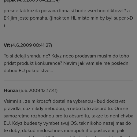
presne tak kazda posrana firma si bude vsechno diktovat? a
EK jim jeste pomaha. (jinak ten HL misto min by byl super :-D
)
Vít
(4.6.2009 08:41:27)
To si delaji srandu ne? Kdyz neco prodavam musim do toho
pridat produkt konkurence? Nevim jak vam ale me posledni
dobou EU pekne stve...
Honza
(5.6.2009 12:17:41)
Vsimni si, ze mikrosoft dostal na vybranou - bud dodrzvat
pravidla, coz nikdy nebudou, a nebo tuto absurditu. Oni se
samozrejme rozhodnou pro tu absurditu, takze to neni chyba
EU. Kdyz budes ty vyrabet svuj OS, tak nikoho nezajimas do
te doby, dokud nedosahnes monopolniho postaveni, pak