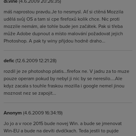
di.vine
(4.6.2009 20:26:35)
máš naprostou pravdu.Je to nesmysl. Ať si ctěná Mozzila
udělá svůj OS a tam si cpe firefoxů kolik chce. Nic proti
mozzile nemám, ale tohle bude jen začátek. Pak si třeba
může Adobe dupnout a místo malování požadovat jejich
Photoshop. A pak ty winy přijdou hodně draho...
defic
(12.6.2009 12:21:28)
rozdil je ze photoshop platis...firefox ne. V jadru za to muze
pouze operam pokud by nebyl ji nic by se neresilo....Ale
kdyz zacala s touhle fraskou mozilla i google nemel jinou
moznost nez se zapojit...
Anonym
(4.6.2009 16:34:19)
Jo jo a v roce 2015 bude novej Win. a bude se jmenovat
Win-EU a bude na devíti dvdčkach. Teda jestli to pujde