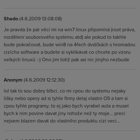
Shado
(4.6.2009 13:08:08)
Je pravda že pár věcí mi na win7 linux připomíná (root práva,
rozdělení souborového systému atd) ale pokud to takhle
bude pokračovat, bude win8 na 4řech dvdčkách s hromadou
cizícho software a budete si vyklikávat co chcete po vzoru
velkých linuxů :-) Ono jim totiž pak asi nic jinýho nezbude
Anonym
(4.6.2009 12:12:30)
lol tak to sou dobry blbci, co mi cpou do systemu nejaky
lišky nebo opery ad si tyhle firmy delaj vlastni OS a tam si
cpou tyhle programy, to ej jako bych vyrabel auta a musel
bych k nim povine davat jiny rohože než ty moje... preci
nejsem blazen davat do vlastniho produktu cizi veci...