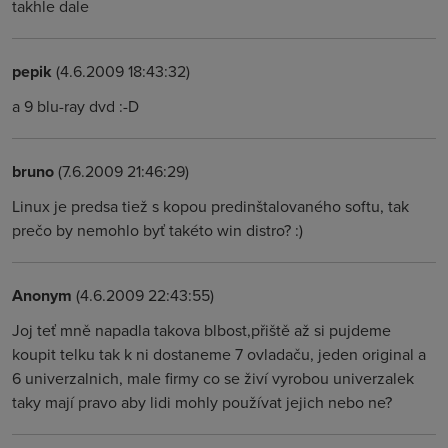
takhle dale
pepik
(4.6.2009 18:43:32)
a 9 blu-ray dvd :-D
bruno
(7.6.2009 21:46:29)
Linux je predsa tiež s kopou predinštalovaného softu, tak
prečo by nemohlo byť takéto win distro? :)
Anonym
(4.6.2009 22:43:55)
Joj teť mně napadla takova blbost,přiště až si pujdeme
koupit telku tak k ni dostaneme 7 ovladaču, jeden original a
6 univerzalnich, male firmy co se živí vyrobou univerzalek
taky mají pravo aby lidi mohly používat jejich nebo ne?