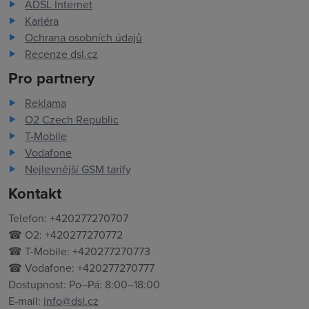
ADSL Internet
Kariéra
Ochrana osobních údajů
Recenze dsl.cz
Pro partnery
Reklama
O2 Czech Republic
T-Mobile
Vodafone
Nejlevnější GSM tarify
Kontakt
Telefon: +420277270707
☎ O2: +420277270772
☎ T-Mobile: +420277270773
☎ Vodafone: +420277270777
Dostupnost: Po–Pá: 8:00–18:00
E-mail:
info@dsl.cz