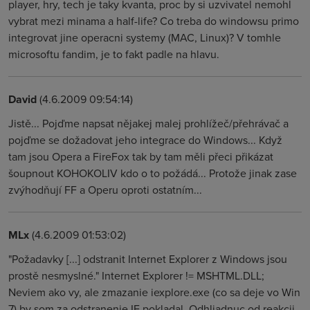
player, hry, tech je taky kvanta, proc by si uzvivatel nemohl
vybrat mezi minama a half-life? Co treba do windowsu primo
integrovat jine operacni systemy (MAC, Linux)? V tomhle
microsoftu fandim, je to fakt padle na hlavu.
David
(4.6.2009 09:54:14)
Jistě... Pojďme napsat nějakej malej prohlížeč/přehrávač a
pojďme se dožadovat jeho integrace do Windows... Když
tam jsou Opera a FireFox tak by tam měli přeci přikázat
šoupnout KOHOKOLIV kdo o to požádá... Protože jinak zase
zvýhodňují FF a Operu oproti ostatním...
MLx
(4.6.2009 01:53:02)
"Požadavky [...] odstranit Internet Explorer z Windows jsou
prostě nesmyslné." Internet Explorer != MSHTML.DLL;
Neviem ako vy, ale zmazanie iexplore.exe (co sa deje vo Win
7) by som za odstranenie IE pokladal. Odhliadnuc od reakcii