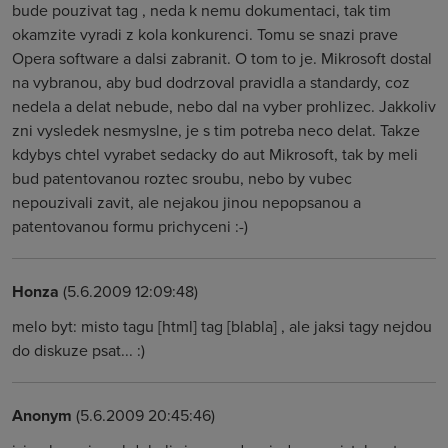
bude pouzivat tag , neda k nemu dokumentaci, tak tim
okamzite vyradi z kola konkurenci. Tomu se snazi prave
Opera software a dalsi zabranit. O tom to je. Mikrosoft dostal
na vybranou, aby bud dodrzoval pravidla a standardy, coz
nedela a delat nebude, nebo dal na vyber prohlizec. Jakkoliv
zni vysledek nesmyslne, je s tim potreba neco delat. Takze
kdybys chtel vyrabet sedacky do aut Mikrosoft, tak by meli
bud patentovanou roztec sroubu, nebo by vubec
nepouzivali zavit, ale nejakou jinou nepopsanou a
patentovanou formu prichyceni :-)
Honza
(5.6.2009 12:09:48)
melo byt: misto tagu [html] tag [blabla] , ale jaksi tagy nejdou
do diskuze psat... :)
Anonym
(5.6.2009 20:45:46)