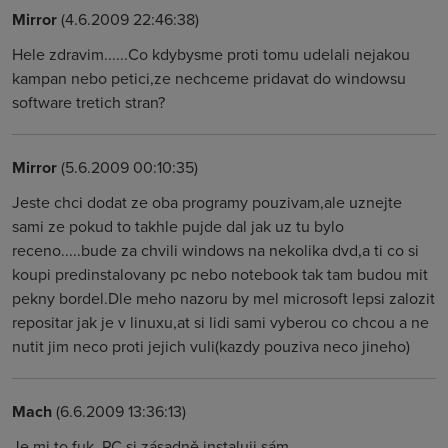
Mirror
(4.6.2009 22:46:38)
Hele zdravim......Co kdybysme proti tomu udelali nejakou
kampan nebo petici,ze nechceme pridavat do windowsu
software tretich stran?
Mirror
(5.6.2009 00:10:35)
Jeste chci dodat ze oba programy pouzivam,ale uznejte
sami ze pokud to takhle pujde dal jak uz tu bylo
receno.....bude za chvili windows na nekolika dvd,a ti co si
koupi predinstalovany pc nebo notebook tak tam budou mit
pekny bordel.Dle meho nazoru by mel microsoft lepsi zalozit
repositar jak je v linuxu,at si lidi sami vyberou co chcou a ne
nutit jim neco proti jejich vuli(kazdy pouziva neco jineho)
Mach
(6.6.2009 13:36:13)
Je mi to fuk. PC si zásadně instaluji sám.