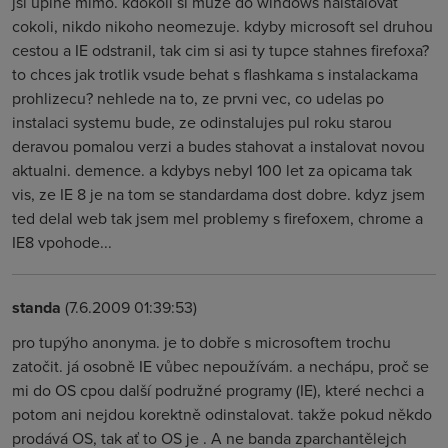
jsi uplne mimo. kdokoli si muze do windows naistalovat
cokoli, nikdo nikoho neomezuje. kdyby microsoft sel druhou
cestou a IE odstranil, tak cim si asi ty tupce stahnes firefoxa?
to chces jak trotlik vsude behat s flashkama s instalackama
prohlizecu? nehlede na to, ze prvni vec, co udelas po
instalaci systemu bude, ze odinstalujes pul roku starou
deravou pomalou verzi a budes stahovat a instalovat novou
aktualni. demence. a kdybys nebyl 100 let za opicama tak
vis, ze IE 8 je na tom se standardama dost dobre. kdyz jsem
ted delal web tak jsem mel problemy s firefoxem, chrome a
IE8 vpohode...
standa
(7.6.2009 01:39:53)
pro tupýho anonyma. je to dobře s microsoftem trochu
zatočit. já osobně IE vůbec nepoužívám. a nechápu, proč se
mi do OS cpou další podružné programy (IE), které nechci a
potom ani nejdou korektně odinstalovat. takže pokud někdo
prodává OS, tak ať to OS je . A ne banda zparchantělejch