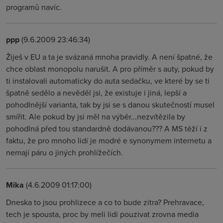
programů navíc.
ppp
(9.6.2009 23:46:34)
Žiješ v EU a ta je svázaná mnoha pravidly. A není špatné, že
chce oblast monopolu narušit. A pro příměr s auty, pokud by
ti instalovali automaticky do auta sedačku, ve které by se ti
špatně sedělo a nevěděl jsi, že existuje i jiná, lepší a
pohodlnější varianta, tak by jsi se s danou skutečností musel
smířit. Ale pokud by jsi měl na výběr...nezvítězila by
pohodlná před tou standardně dodávanou??? A MS těží i z
faktu, že pro mnoho lidí je modré e synonymem internetu a
nemají páru o jiných prohlížečích.
Mika
(4.6.2009 01:17:00)
Dneska to jsou prohlizece a co to bude zitra? Prehravace,
tech je spousta, proc by meli lidi pouzivat zrovna media