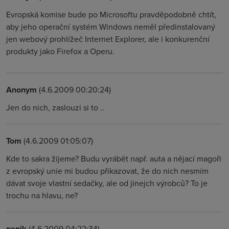
Evropská komise bude po Microsoftu pravděpodobně chtít,
aby jeho operační systém Windows neměl předinstalovaný
jen webový prohlížeč Internet Explorer, ale i konkurenční
produkty jako Firefox a Operu.
Anonym
(4.6.2009 00:20:24)
Jen do nich, zaslouzi si to ..
Tom
(4.6.2009 01:05:07)
Kde to sakra žijeme? Budu vyrábět např. auta a nějací magoři
z evropský unie mi budou přikazovat, že do nich nesmím
dávat svoje vlastní sedačky, ale od jinejch výrobců? To je
trochu na hlavu, ne?
pepik
(4.6.2009 04:22:34)