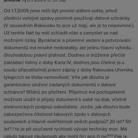
Od 1.7.2009 jsme měli být prvním státem světa, jehož
úředníci veřejné správy povinně používají datové schránky.
(V sousedním Rakousku to sice už mají, ale je to nepovinné.)
Už tenhle fakt by měl zchladit elán a zamyslet se nad
možnými riziky. Byrokracie a písemné vedení a potvrzování
dokumentů má mnohé nedostatky, ale jednu hlavní výhodu -
dlouhodobou právní platnost. Dodnes si můžeme přečíst
zakládací listiny z doby Karla IV, dodnes jsou čitelné (a u
soudu připustitelné) právní zápisy z doby Rakouska-Uherska,
týkajících se třeba nemovitostí. Víte jak dlouho je
garantováno uložení zaslaných dokumentů v datové
schránce? 90dnů po přečtení. Příjemce má pochopitelně
možnost uložit si přijatý dokument k sobě na disk, včetně
elekronických podpisů odesílatele. Jenže, jak dlouho bude
zabezpečena čitelnost takových zpráv v datových
souborech a hlavně ověřitelnost oněch podpisů? 20 let? 50
let? I to je při současné rychlosti vývoje techniky moc. Má
někdo takové zkušenosti aby mohl říci ano či ne??? Pak je