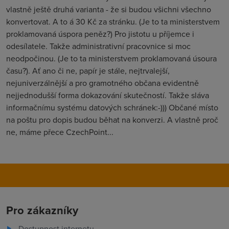
vlastně ještě druhá varianta - že si budou všichni všechno
konvertovat. A to á 30 Kč za stránku. (Je to ta ministerstvem
proklamovaná úspora peněz?) Pro jistotu u příjemce i
odesílatele. Takže administrativní pracovnice si moc
neodpočinou. (Je to ta ministerstvem proklamovaná úsoura
času?). Ať ano či ne, papír je stále, nejtrvalejší,
nejuniverzálnější a pro gramotného občana evidentně
nejjednodušší forma dokazování skutečností. Takže sláva
informačnímu systému datových schránek:-))) Občané místo
na poštu pro dopis budou běhat na konverzi. A vlastně proč
ne, máme přece CzechPoint...
Pro zákazníky
Dostupnost internetu