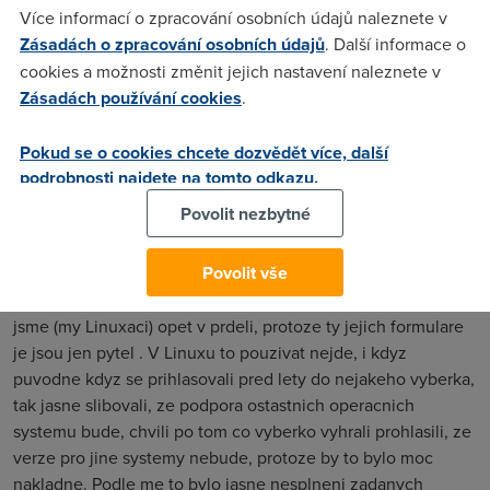
Je to jedna velká Langrovina. Nejsem odpůrce nových
Více informací o zpracování osobních údajů naleznete v
technologií, ale mám obavu, že ČR s dat. schránkami šlápla
Zásadách o zpracování osobních údajů
. Další informace o
do velkého lejna a Langer ji do něj nasměroval. Fyzická
cookies a možnosti změnit jejich nastavení naleznete v
osoba si (pokud je svéprávna) schránku nezřídí, upletla by si
Zásadách používání cookies
.
totiž na sebe bič (pokud by obsah pravidelně nekontrolovala,
mohla by se dočkat po 10 dne nemilého překvapení). Vydělá
Pokud se o cookies chcete dozvědět více, další
na tom snad jen p.Zajíček a Česká pošta (a třeba nepřijde
podrobnosti najdete na tomto odkazu.
zkrátka i Ivan).
Povolit nezbytné
the.max
(1.7.2009 17:53:17)
Povolit vše
Tak pokud se do toho zase nahackovala Software602 tak
jsme (my Linuxaci) opet v prdeli, protoze ty jejich formulare
je jsou jen pytel . V Linuxu to pouzivat nejde, i kdyz
puvodne kdyz se prihlasovali pred lety do nejakeho vyberka,
tak jasne slibovali, ze podpora ostastnich operacnich
systemu bude, chvili po tom co vyberko vyhrali prohlasili, ze
verze pro jine systemy nebude, protoze by to bylo moc
nakladne. Podle me to bylo jasne nesplneni zadanych