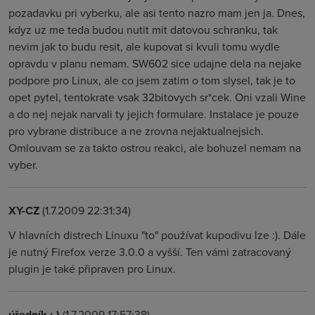
pozadavku pri vyberku, ale asi tento nazro mam jen ja. Dnes,
kdyz uz me teda budou nutit mit datovou schranku, tak
nevim jak to budu resit, ale kupovat si kvuli tomu wydle
opravdu v planu nemam. SW602 sice udajne dela na nejake
podpore pro Linux, ale co jsem zatim o tom slysel, tak je to
opet pytel, tentokrate vsak 32bitovych sr*cek. Oni vzali Wine
a do nej nejak narvali ty jejich formulare. Instalace je pouze
pro vybrane distribuce a ne zrovna nejaktualnejsich.
Omlouvam se za takto ostrou reakci, ale bohuzel nemam na
vyber.
XY-CZ
(1.7.2009 22:31:34)
V hlavních distrech Linuxu "to" používat kupodivu lze :). Dále
je nutný Firefox verze 3.0.0 a vyšší. Ten vámi zatracovaný
plugin je také připraven pro Linux.
úředník :-)
(1.7.2009 17:57:38)