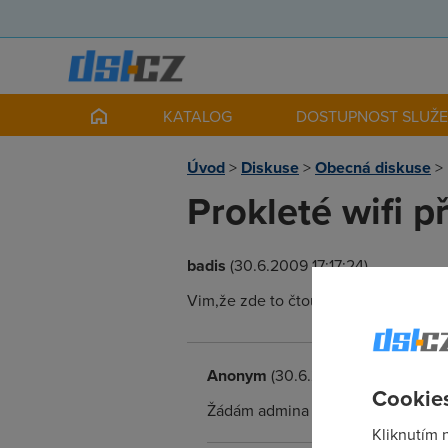
KATALOG
DOSTUPNOST SLUŽ
Úvod
>
Diskuse
>
Obecná diskuse
>
Prokleté wifi př
badis
(30.6.2009 17:17:24)
Vim,že zde to čtou machři,kteří tomut
Anonym
(30.6.2009 17:43:40)
Cookies
Žádám admina o smazání!!!!!!!!!!!!!!!!!!
Kliknutím 