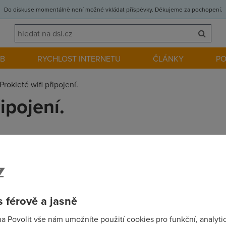
Do diskuse momentálně není možné vkládat příspěvky. Děkujeme za pochopení.
EB
RYCHLOST INTERNETU
ČLÁNKY
P
Prokleté wifi připojení.
ipojení.
o problému rozumějí. Prosím o radu,jak se připojím na wifinu,kt
 férově a jasně
!!!!!!!!!!§§§§§§§§§§§§
na Povolit vše nám umožníte použití cookies pro funkční, analyti