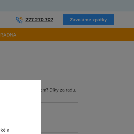
277 270 707
Zavoláme zpátky
ORADNA
erá je chráněná heslem? Díky za radu.
cké a