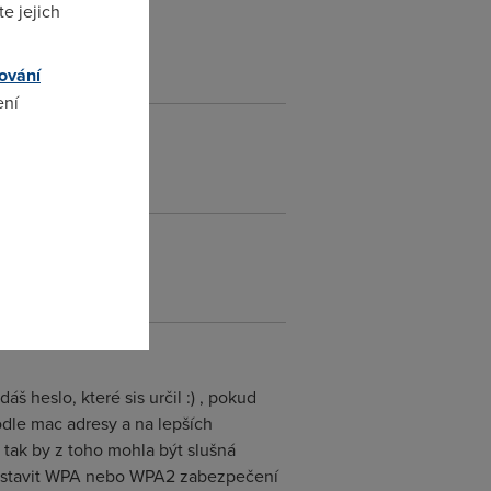
e jejich
ování
ení
omto
š heslo, které sis určil :) , pokud
podle mac adresy a na lepších
, tak by z toho mohla být slušná
 nastavit WPA nebo WPA2 zabezpečení