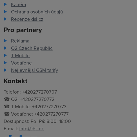
Kariéra
Ochrana osobních údajů
Recenze dsl.cz
Pro partnery
Reklama
O2 Czech Republic
T-Mobile
Vodafone
Nejlevnější GSM tarify
Kontakt
Telefon: +420277270707
☎ O2: +420277270772
☎ T-Mobile: +420277270773
☎ Vodafone: +420277270777
Dostupnost: Po–Pá: 8:00–18:00
E-mail:
info@dsl.cz