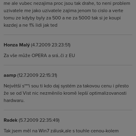
me ale vubec nezajima proc jsou tak drahe, to neni problem
uzivatele me jako uzivatele zajima jenom to cislo a verte
tomu ze kdyby byly za 500 a ne za 5000 tak si je koupi
kazdej a ne 1% lidi jak ted
Honza Malý
(4.7.2009 23:23:51)
Za vše může OPERA a srá..či z EU
aamp
(12.7.2009 22:15:31)
Největší s***i sou ti kdo daj systém za takovou cenu i přesto
že se od Vist nic nezměnilo kromě lepší optimalizovanosti
hardwaru.
Radek
(5.7.2009 22:35:49)
Tak jsem měl na Win7 zálusk,ale s touhle cenou-kolem