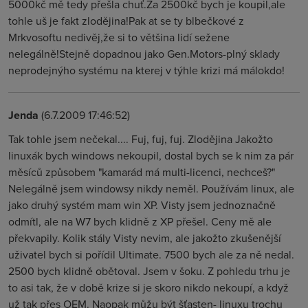
5000kč mě tedy přešla chuť.Za 2500kč bych je koupil,ale
tohle uš je fakt zlodějina!Pak at se ty blbečkové z
Mrkvosoftu nedivěj,že si to většina lidí sežene
nelegálně!Stejně dopadnou jako Gen.Motors-plný sklady
neprodejnýho systému na kterej v týhle krizi má málokdo!
Jenda
(6.7.2009 17:46:52)
Tak tohle jsem nečekal.... Fuj, fuj, fuj. Zlodějina Jakožto
linuxák bych windows nekoupil, dostal bych se k nim za pár
měsíců způsobem "kamarád má multi-licenci, nechceš?"
Nelegálně jsem windowsy nikdy neměl. Používám linux, ale
jako druhý systém mam win XP. Visty jsem jednoznačně
odmítl, ale na W7 bych klidně z XP přešel. Ceny mě ale
překvapily. Kolik stály Visty nevim, ale jakožto zkušenější
uživatel bych si pořídil Ultimate. 7500 bych ale za ně nedal.
2500 bych klidně obětoval. Jsem v šoku. Z pohledu trhu je
to asi tak, že v době krize si je skoro nikdo nekoupí, a když
už tak přes OEM. Naopak můžu být šťasten- linuxu trochu