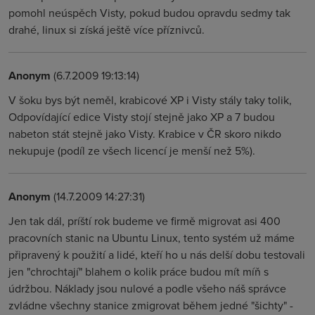
pomohl neúspěch Visty, pokud budou opravdu sedmy tak
drahé, linux si získá ještě více příznivců.
Anonym
(6.7.2009 19:13:14)
V šoku bys být neměl, krabicové XP i Visty stály taky tolik,
Odpovídající edice Visty stojí stejně jako XP a 7 budou
nabeton stát stejně jako Visty. Krabice v ČR skoro nikdo
nekupuje (podíl ze všech licencí je menší než 5%).
Anonym
(14.7.2009 14:27:31)
Jen tak dál, príští rok budeme ve firmě migrovat asi 400
pracovních stanic na Ubuntu Linux, tento systém už máme
připravený k použití a lidé, kteří ho u nás delší dobu testovali
jen "chrochtají" blahem o kolik práce budou mít míň s
údržbou. Náklady jsou nulové a podle všeho náš správce
zvládne všechny stanice zmigrovat během jedné "šichty" -