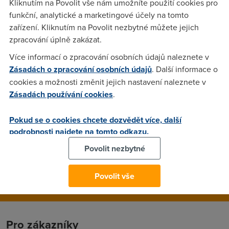
Kliknutím na Povolit vše nám umožníte použití cookies pro
zápřahu 24/365 3 roky, jednou byl na reklamaci, asi nějaký
funkční, analytické a marketingové účely na tomto
vyměněný vnitřnosti, odpojoval ADSL. Poslední dobou už
zařízení. Kliknutím na Povolit nezbytné můžete jejich
měl co dělat, 4 notebooky - vypadával DNS. Po restartu ok;
zpracování úplně zakázat.
někdy potřeboval 4x denně, někdy vydržel měsíc ok.
Přecházím na wifi s komplet novou technikou, takže pro něj
Více informací o zpracování osobních údajů naleznete v
nemám využití. Už ten router asi nemá žádnou hodnotu, tak
Zásadách o zpracování osobních údajů
. Další informace o
kdyby chtěl někdo na náhradní díly nebo tak... Ale až na
cookies a možnosti změnit jejich nastavení naleznete v
vypadávání DNS je plně funkční.
Zásadách používání cookies
.
Pokud se o cookies chcete dozvědět více, další
Michalek
(14.7.2009 16:12:48)
podrobnosti najdete na tomto odkazu.
Jo a jedna maličkost - bez anténky :)
Povolit nezbytné
Povolit vše
Pro zákazníky