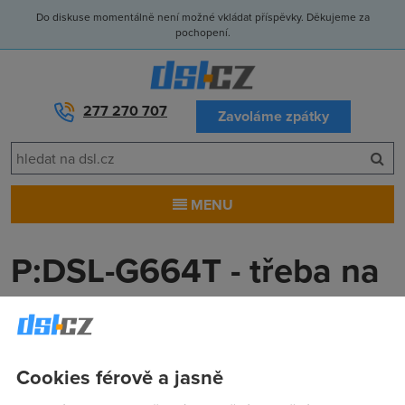
Do diskuse momentálně není možné vkládat příspěvky. Děkujeme za
pochopení.
277 270 707
Zavoláme zpátky
MENU
P:DSL-G664T - třeba na
díly?
Michalek
(14.7.2009 16:09:38)
Cookies férově a jasně
Na konci července budu mít volný D-link DSL-G664T, jel v