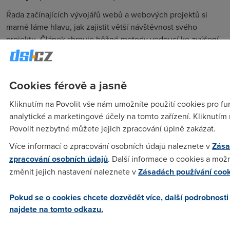
Řada začínajících vývojářů webů a webových projektů si
marně láme hlavu, jak zajistit větší návštěvnost svého
projektu. Článek shrnuje běžné metody vedoucí ke zvýšení
návštěvnosti a dotýká se také možnosti umělého zvýšení
návštěvnosti.
Cookies férově a jasně
Luboš
(28.7.2009 01:26:28)
Kliknutím na Povolit vše nám umožníte použití cookies pro fu
analytické a marketingové účely na tomto zařízení. Kliknutím
Ten seznam katalogů je dost starej ne? Existujou lepší a
Povolit nezbytné můžete jejich zpracování úplně zakázat.
aktualizovaný...
Více informací o zpracování osobních údajů naleznete v
Zása
zpracování osobních údajů
. Další informace o cookies a mož
Anonym
(28.7.2009 10:09:59)
změnit jejich nastavení naleznete v
Zásadách používání coo
Jaký např.?
Pokud se o cookies chcete dozvědět více, další podrobnosti
najdete na tomto odkazu.
saasdsda
(10.8.2012 21:30:26)