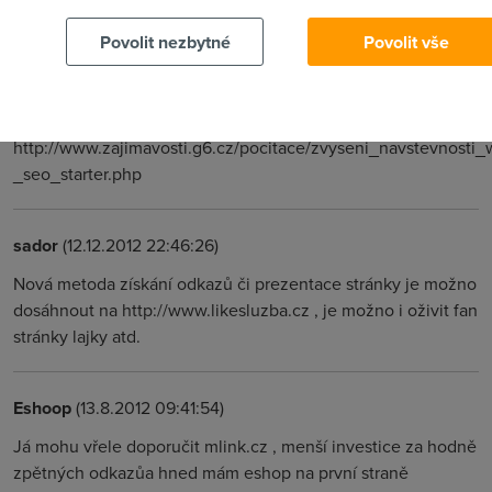
http://www.zajimavosti.g6.cz/hry/editace_her.php
Povolit nezbytné
Povolit vše
saasdsda
(10.8.2012 21:33:23)
Teda tento dookaz
http://www.zajimavosti.g6.cz/pocitace/zvyseni_navstevnosti_w
_seo_starter.php
sador
(12.12.2012 22:46:26)
Nová metoda získání odkazů či prezentace stránky je možno
dosáhnout na http://www.likesluzba.cz , je možno i oživit fan
stránky lajky atd.
Eshoop
(13.8.2012 09:41:54)
Já mohu vřele doporučit mlink.cz , menší investice za hodně
zpětných odkazůa hned mám eshop na první straně