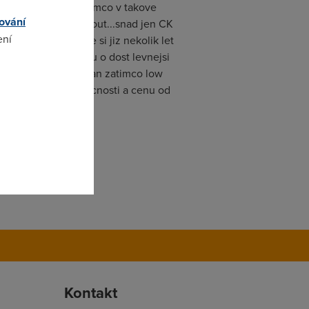
pred nastupem 0 zatimco v takove
ování
u CK nemuze nabidnout...snad jen CK
ení
u cenu ...osobne si jiz nekolik let
adku a cena vetsinou o dost levnejsi
zvedav a hned zklaman zatimco low
asicke letecke spolecnosti a cenu od
omto
Kontakt