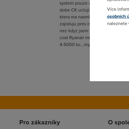
system pouze overuje platebni kar
Více infor
dobe CK uctuji uz 100 % s kombina
osobních 
ktera ma nasmlouvanou v destinaci
naleznete
zajistuju pres internet dovolenou 
nez kdyz jsem vyuzil sluzeb CK v 
cost Ryanair mi on line nabidl cen
Pokud se o
4-5000 kc...myslim ze neni treba 
odkazu.
Pro zákazníky
O spol