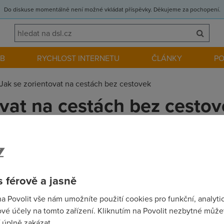
Do diskuse momentálně není možné vkládat příspěvky. Děkujeme za pochopení.
EB
RYCHLOST INTERNETU
ČLÁNKY
P
Jak se zorientovat na cestách bez cestovek
ovat na cestách bez cesto
ládat, že i přes zesilující krizi se najde dost těch, kteří brousí 
kvalitních rozhodně ne. Pokud ovšem nevěříte krachujícím cesto
 férově a jasně
na Povolit vše nám umožníte použití cookies pro funkční, analyti
vé účely na tomto zařízení. Kliknutím na Povolit nezbytné můžet
rvr je booking.com kde lze objednat ubytovani v hotelech a apa
 úplně zakázat.