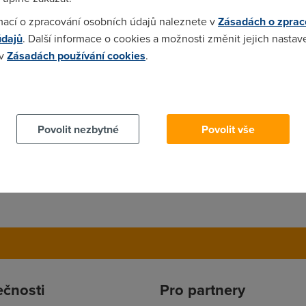
tu a plati se az primo na miste...storno poplatek byva do 2 dnu 
mací o zpracování osobních údajů naleznete v
Zásadách o zprac
ci s low cost [naprikald irsky Ryanair] lze dosahnou ceny ktero
údajů
. Další informace o cookies a možnosti změnit jejich nastav
 snuru muze na zacatku a pred koncem sezony nabidnout zajimavo
 v
Zásadách používání cookies
.
sam (letenka ubytovani pronajem auta na letisti ) a vzdy vse vpor
clanku je zminka o novych strankach letejtezprahy.cz byl jsem 
u letenky Praha -Dublin 130 Kc letejtezprahy.cz mi predhodilo kl
 cookies chcete dozvědět více, další podrobnosti najdete na t
dalsi komentar
Povolit nezbytné
Povolit vše
ečnosti
Pro partnery