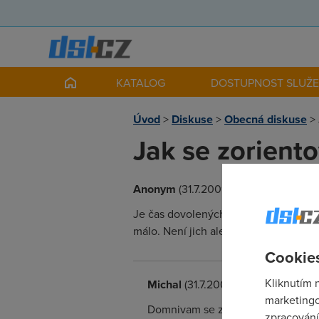
KATALOG
DOSTUPNOST SLUŽ
Úvod
>
Diskuse
>
Obecná diskuse
>
Jak se zorient
Anonym
(31.7.2009 00:00:00)
Je čas dovolených, a tak se dá předpok
málo. Není jich ale ani mnoho, těch 
Cookies
Kliknutím 
Michal
(31.7.2009 20:26:29)
marketingo
Domnivam se ze velmi kvalitni se
zpracování