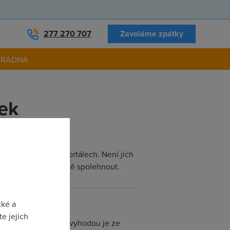
277 270 707
Zavoláme zpátky
ORADNA
vek
po cestovatelských portálech. Není jich
vkám, musíte se na ně spolehnout.
cké a
e jejich
rtmanech nespornou vyhodou je ze