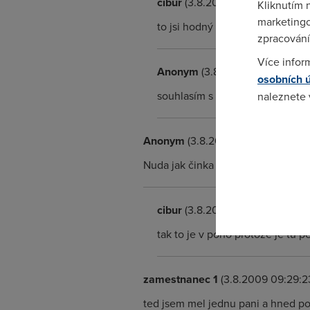
cibur
(3.8.2009 09:26:07)
Kliknutím 
marketingo
to jsi hodný kolego protože je
zpracování
Více infor
Anonym
(3.8.2009 09:26:43)
osobních 
souhlasím s tebou :-D
naleznete
Pokud se o
Anonym
(3.8.2009 09:26:14)
odkazu.
Nuda jak činka nikdo to nebere
cibur
(3.8.2009 09:30:08)
tak to je v poho protože je tu 
zamestnanec 1
(3.8.2009 09:29:2
ted jsem mel jednu pani a hned po 