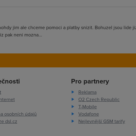
hdy jim ale chceme pomoci a platby snizit. Bohuzel jsou lide jiz
jiz pak neni mozna...
ečnosti
Pro partnery
t
Reklama
nternet
O2 Czech Republic
T-Mobile
a osobních údajů
Vodafone
e dsl.cz
Nejlevnější GSM tarify