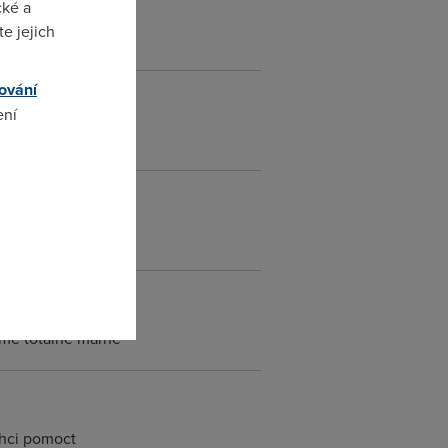
cké a
e jejich
ování
ení
omto
díme totálně marně
chci pomoct