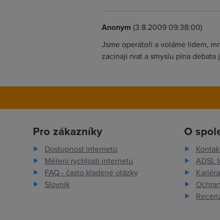
Anonym
(3.8.2009 09:38:00)
Jsme operátoři a voláme lidem, mno
zacinaji rvat a smyslu plna debata 
Pro zákazníky
O spol
Dostupnost internetu
Kontak
Měření rychlosti internetu
ADSL I
FAQ - často kladené otázky
Kariéra
Slovník
Ochran
Recenz