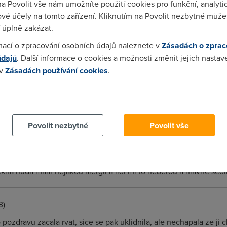
na Povolit vše nám umožníte použití cookies pro funkční, analyti
vé účely na tomto zařízení. Kliknutím na Povolit nezbytné můžet
 tu dnes pěkná nuda a ještě nesedíme spolu
 úplně zakázat.
mací o zpracování osobních údajů naleznete v
Zásadách o zprac
údajů
. Další informace o cookies a možnosti změnit jejich nastav
 v
Zásadách používání cookies
.
 cookies chcete dozvědět více, další podrobnosti najdete na t
Povolit nezbytné
Povolit vše
pěkná nuda mám nějakou alergii a lidi mi to neberou a hlavně se
3)
pozdravu zacala rvat, sice se pak uklidnila, ale nechapala ze ji 