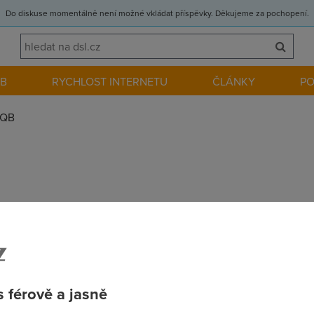
Do diskuse momentálně není možné vkládat příspěvky. Děkujeme za pochopení.
EB
RYCHLOST INTERNETU
ČLÁNKY
P
QB
e věděli jak to tady chodí.
 férově a jasně