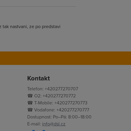
 tak nastvani, ze po predstavi
Kontakt
Telefon: +420277270707
☎ O2: +420277270772
☎ T-Mobile: +420277270773
☎ Vodafone: +420277270777
Dostupnost: Po–Pá: 8:00–18:00
E-mail:
info@dsl.cz