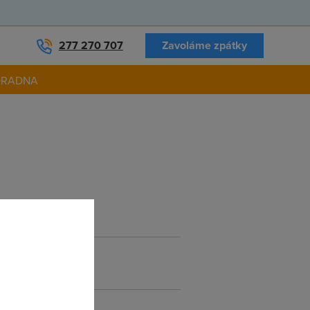
277 270 707
Zavoláme zpátky
ORADNA