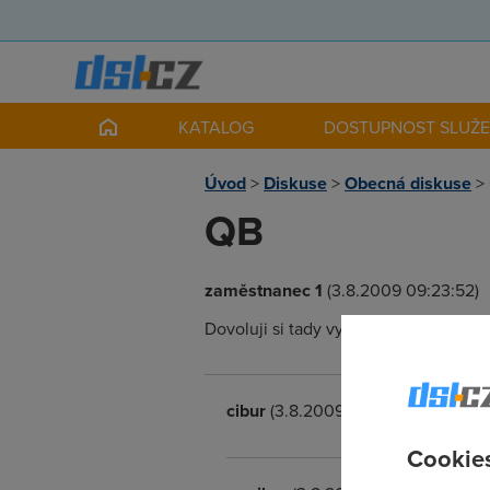
KATALOG
DOSTUPNOST SLUŽ
Úvod
>
Diskuse
>
Obecná diskuse
>
QB
zaměstnanec 1
(3.8.2009 09:23:52)
Dovoluji si tady vytvořit forum aby jst
cibur
(3.8.2009 09:24:38)
Cookies