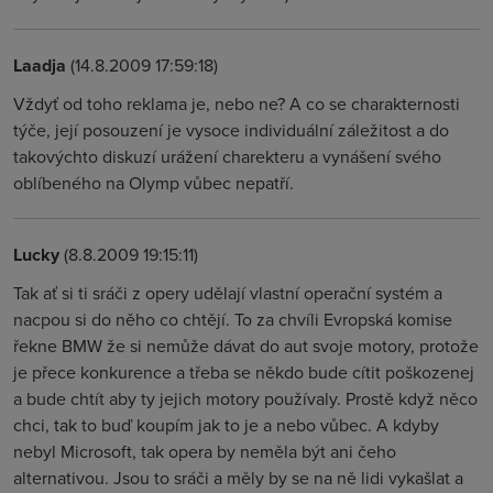
Laadja
(14.8.2009 17:59:18)
Vždyť od toho reklama je, nebo ne? A co se charakternosti
týče, její posouzení je vysoce individuální záležitost a do
takovýchto diskuzí urážení charekteru a vynášení svého
oblíbeného na Olymp vůbec nepatří.
Lucky
(8.8.2009 19:15:11)
Tak ať si ti sráči z opery udělají vlastní operační systém a
nacpou si do něho co chtějí. To za chvíli Evropská komise
řekne BMW že si nemůže dávat do aut svoje motory, protože
je přece konkurence a třeba se někdo bude cítit poškozenej
a bude chtít aby ty jejich motory používaly. Prostě když něco
chci, tak to buď koupím jak to je a nebo vůbec. A kdyby
nebyl Microsoft, tak opera by neměla být ani čeho
alternativou. Jsou to sráči a měly by se na ně lidi vykašlat a