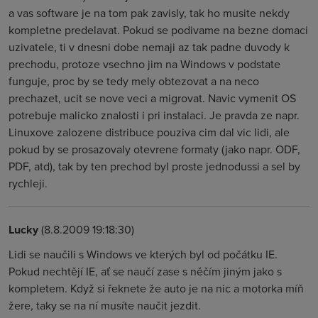
a vas software je na tom pak zavisly, tak ho musite nekdy
kompletne predelavat. Pokud se podivame na bezne domaci
uzivatele, ti v dnesni dobe nemaji az tak padne duvody k
prechodu, protoze vsechno jim na Windows v podstate
funguje, proc by se tedy mely obtezovat a na neco
prechazet, ucit se nove veci a migrovat. Navic vymenit OS
potrebuje malicko znalosti i pri instalaci. Je pravda ze napr.
Linuxove zalozene distribuce pouziva cim dal vic lidi, ale
pokud by se prosazovaly otevrene formaty (jako napr. ODF,
PDF, atd), tak by ten prechod byl proste jednodussi a sel by
rychleji.
Lucky
(8.8.2009 19:18:30)
Lidi se naučili s Windows ve kterých byl od počátku IE.
Pokud nechtějí IE, ať se naučí zase s něčím jiným jako s
kompletem. Když si řeknete že auto je na nic a motorka míň
žere, taky se na ní musíte naučit jezdit.