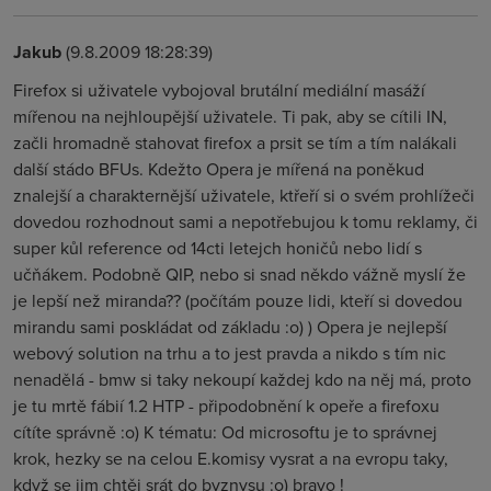
Jakub
(9.8.2009 18:28:39)
Firefox si uživatele vybojoval brutální mediální masáží
mířenou na nejhloupější uživatele. Ti pak, aby se cítili IN,
začli hromadně stahovat firefox a prsit se tím a tím nalákali
další stádo BFUs. Kdežto Opera je mířená na poněkud
znalejší a charakternější uživatele, ktřeří si o svém prohlížeči
dovedou rozhodnout sami a nepotřebujou k tomu reklamy, či
super kůl reference od 14cti letejch honičů nebo lidí s
učňákem. Podobně QIP, nebo si snad někdo vážně myslí že
je lepší než miranda?? (počítám pouze lidi, kteří si dovedou
mirandu sami poskládat od základu :o) ) Opera je nejlepší
webový solution na trhu a to jest pravda a nikdo s tím nic
nenadělá - bmw si taky nekoupí každej kdo na něj má, proto
je tu mrtě fábií 1.2 HTP - připodobnění k opeře a firefoxu
cítíte správně :o) K tématu: Od microsoftu je to správnej
krok, hezky se na celou E.komisy vysrat a na evropu taky,
když se jim chtěj srát do byznysu :o) bravo !