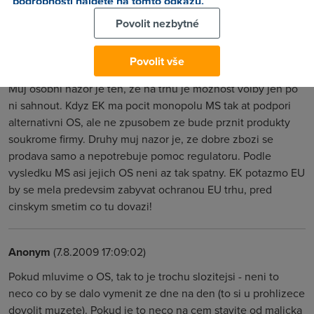
podrobnosti najdete na tomto odkazu.
Pokud budem mluvit o prohlizecich tak FireFox si sve
Povolit nezbytné
uzivatele vybojoval i bez EK, dari se mu na trhu velice dobre,
proc Opera tohle nedovede at si kazdy odpovi sam. Pokud
Povolit vše
Win nejsou nejlepsi system tak proc ho vsichni pouzivaji?
Muj osobni nazor je ten, ze na trhu je moznost volby jen po
ni sahnout. Kdyz EK ma pocit monopolu MS tak at podpori
alternativni OS, ale ne zpusobem ze bude prznit produkty
soukrome firmy. Druhy muj nazor je, ze dobre zbozi se
prodava samo a nepotrebuje pomoc regulatoru. Podle
vysledku MS asi jejich OS neni az tak spatny. EK potazmo EU
by se mela predevsim zabyvat ochranou EU trhu, pred
cinskym smetim co tu dovazi!
Anonym
(7.8.2009 17:09:02)
Pokud mluvime o OS, tak to je trochu slozitejsi - neni to
neco co by se dalo vymenit ze dne na den (to si u prohlizece
dovolit muzete). Pokud je to neco na cem stavite od malicka