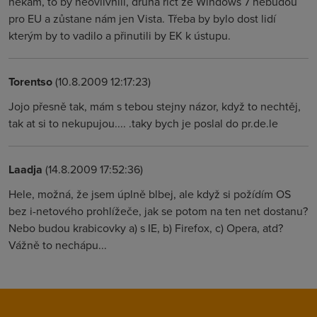
někam, to by neovlivnili, druhá říct že Windows 7 nebudou
pro EU a zůstane nám jen Vista. Třeba by bylo dost lidí
kterým by to vadilo a přinutili by EK k ústupu.
Torentso
(10.8.2009 12:17:23)
Jojo přesně tak, mám s tebou stejny názor, když to nechtěj,
tak at si to nekupujou.... .taky bych je poslal do pr.de.le
Laadja
(14.8.2009 17:52:36)
Hele, možná, že jsem úplně blbej, ale když si požídím OS
bez i-netového prohlížeče, jak se potom na ten net dostanu?
Nebo budou krabicovky a) s IE, b) Firefox, c) Opera, atd?
Vážně to nechápu...