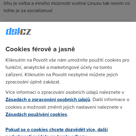
trhu je volba a mnoho moznosti vcetne Linuxu tak nevim co
tohle je za socialismus!
Anonym
(7.8.2009 15:10:35)
jo evropská komise se bude šrát do všeho
Cookies férově a jasně
Kliknutím na Povolit vše nám umožníte použití cookies pro
Anonym
(7.8.2009 15:16:51)
funkční, analytické a marketingové účely na tomto
EK se cpe tam, kde citi nevyvazeny podil mezi
zařízení. Kliknutím na Povolit nezbytné můžete jejich
konkurencnimi produkty. To znamena, ze i kdyz je treba
zpracování úplně zakázat.
Windows jako OS na desktopu nejrozsirenejsi, neznamena,
Více informací o zpracování osobních údajů naleznete v
ze je nejlepsi, existuje zde nekolik dalsich, ktere muzou byt
Zásadách o zpracování osobních údajů
. Další informace o
jak dobre chteji ale nemaji velikou sanci se prirozene dostat
cookies a možnosti změnit jejich nastavení naleznete v
mezi masu lidi. A kdyz takova spolecnost pak vpodstate
Zásadách používání cookies
.
ovlada vetsinu sveta, tak to neni urcite nic dobreho.
Pokud se o cookies chcete dozvědět více, další
Griňo Fago
(7.8.2009 15:50:52)