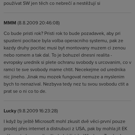
používat SW jen těch co nebrečí a nestěžují si
MMM
(8.8.2009 20:46:08)
Co bude pristi rok? Pristi rok to bude pozadavek, aby pri
spusteni pocitace byla volba operacniho systemu, pak ze
kazdy druhy pocitac musi byt montovany muzem ci zenou
nebo romem a tak dal. To je bohuzel dnesni realita -
evropsky urednik si plete ochranu svobody s urcovanim, co v
ramci te sve svobody mame chtit. Necekejme od urednika
nic jineho. Jinak mu mozek fungovat nemuze a myslenim
bych to nenazival. Nezbyva tedy nez tu svou svobodu ctit a
prat se o ni co to de.
Lucky
(9.8.2009 16:23:28)
I když by ještě Microsoft mohl zkusit dvě věci-první pouze
prodej přes internet a distrubuci z USA, pak by mohla jít EK