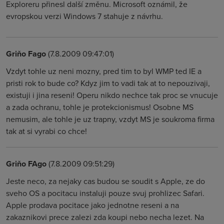
Exploreru přinesl další změnu. Microsoft oznámil, že
evropskou verzi Windows 7 stahuje z návrhu.
Griňo Fago
(7.8.2009 09:47:01)
Vzdyt tohle uz neni mozny, pred tim to byl WMP ted IE a
pristi rok to bude co? Kdyz jim to vadi tak at to nepouzivaji,
existuji i jina reseni! Operu nikdo nechce tak proc se vnucuje
a zada ochranu, tohle je protekcionismus! Osobne MS
nemusim, ale tohle je uz trapny, vzdyt MS je soukroma firma
tak at si vyrabi co chce!
Griňo FAgo
(7.8.2009 09:51:29)
Jeste neco, za nejaky cas budou se soudit s Apple, ze do
sveho OS a pocitacu instaluji pouze svuj prohlizec Safari.
Apple prodava pocitace jako jednotne reseni a na
zakaznikovi prece zalezi zda koupi nebo necha lezet. Na