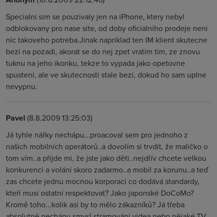
Specialni sim se pouzivaly jen na iPhone, ktery nebyl
odblokovany pro nase site, od doby oficialniho prodeje neni
nic takoveho potreba.Jinak napriklad ten IM klient skutecne
bezi na pozadi, akorat se do nej zpet vratim tim, ze znovu
tuknu na jeho ikonku, tekze to vypada jako opetovne
spusteni, ale ve skutecnosti stale bezi, dokud ho sam uplne
nevypnu.
Pavel
(8.8.2009 13:25:03)
Já tyhle nářky nechápu...proacoval sem pro jednoho z
našich mobilních operátorů..a dovolím si trvdit, že maličko o
tom vím..a přijde mi, že jste jako děti..nejdřív chcete velkou
konkurenci a volání skoro zadarmo..a mobil za korunu..a teď
zas chcete jednu mocnou korporaci co dodává standardy,
kteří musí ostatní respektovat? Jako japonské DoCoMo?
Kromě toho...kolik asi by to mělo zákazníků? Já třeba
absolutně nechápu smysl stramování videa nebo nějaké TV