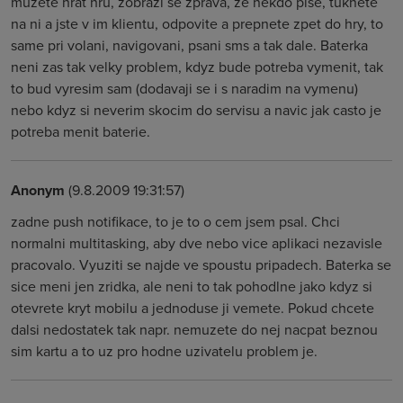
muzete hrat hru, zobrazi se zprava, ze nekdo pise, tuknete
na ni a jste v im klientu, odpovite a prepnete zpet do hry, to
same pri volani, navigovani, psani sms a tak dale. Baterka
neni zas tak velky problem, kdyz bude potreba vymenit, tak
to bud vyresim sam (dodavaji se i s naradim na vymenu)
nebo kdyz si neverim skocim do servisu a navic jak casto je
potreba menit baterie.
Anonym
(9.8.2009 19:31:57)
zadne push notifikace, to je to o cem jsem psal. Chci
normalni multitasking, aby dve nebo vice aplikaci nezavisle
pracovalo. Vyuziti se najde ve spoustu pripadech. Baterka se
sice meni jen zridka, ale neni to tak pohodlne jako kdyz si
otevrete kryt mobilu a jednoduse ji vemete. Pokud chcete
dalsi nedostatek tak napr. nemuzete do nej nacpat beznou
sim kartu a to uz pro hodne uzivatelu problem je.