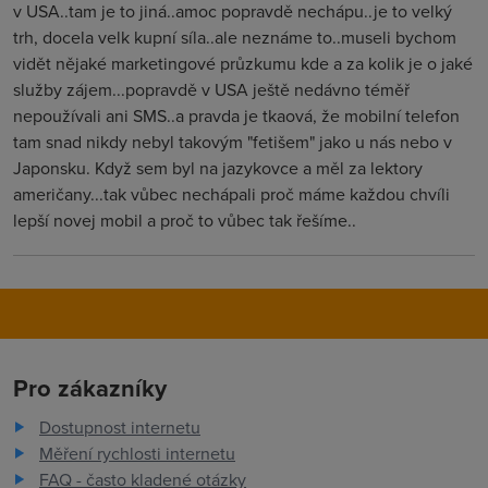
v USA..tam je to jiná..amoc popravdě nechápu..je to velký
trh, docela velk kupní síla..ale neznáme to..museli bychom
vidět nějaké marketingové průzkumu kde a za kolik je o jaké
služby zájem...popravdě v USA ještě nedávno téměř
nepoužívali ani SMS..a pravda je tkaová, že mobilní telefon
tam snad nikdy nebyl takovým "fetišem" jako u nás nebo v
Japonsku. Když sem byl na jazykovce a měl za lektory
američany...tak vůbec nechápali proč máme každou chvíli
lepší novej mobil a proč to vůbec tak řešíme..
Pro zákazníky
Dostupnost internetu
Měření rychlosti internetu
FAQ - často kladené otázky