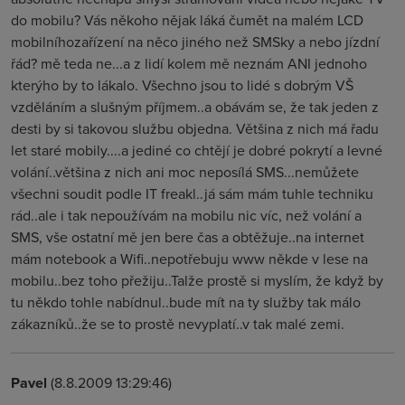
do mobilu? Vás někoho nějak láká čumět na malém LCD
mobilníhozařízení na něco jiného než SMSky a nebo jízdní
řád? mě teda ne...a z lidí kolem mě neznám ANI jednoho
kterýho by to lákalo. Všechno jsou to lidé s dobrým VŠ
vzděláním a slušným příjmem..a obávám se, že tak jeden z
desti by si takovou službu objedna. Většina z nich má řadu
let staré mobily....a jediné co chtějí je dobré pokrytí a levné
volání..většina z nich ani moc neposílá SMS...nemůžete
všechni soudit podle IT freakl..já sám mám tuhle techniku
rád..ale i tak nepoužívám na mobilu nic víc, než volání a
SMS, vše ostatní mě jen bere čas a obtěžuje..na internet
mám notebook a Wifi..nepotřebuju www někde v lese na
mobilu..bez toho přežiju..Talže prostě si myslím, že když by
tu někdo tohle nabídnul..bude mít na ty služby tak málo
zákazníků..že se to prostě nevyplatí..v tak malé zemi.
Pavel
(8.8.2009 13:29:46)