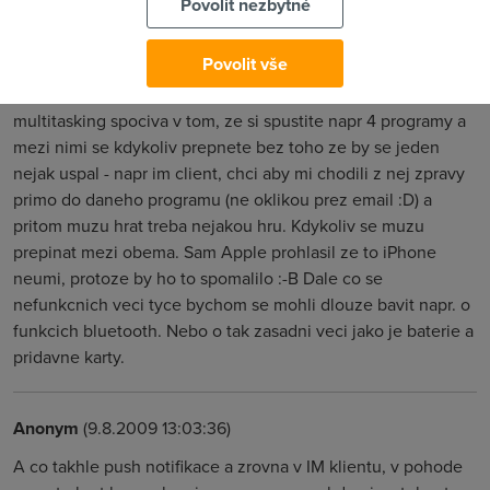
Povolit nezbytné
Anonym
(9.8.2009 09:28:38)
Povolit vše
Tohle neni multitasking, to je jen jeho nahrazka -
multitasking spociva v tom, ze si spustite napr 4 programy a
mezi nimi se kdykoliv prepnete bez toho ze by se jeden
nejak uspal - napr im client, chci aby mi chodili z nej zpravy
primo do daneho programu (ne oklikou prez email :D) a
pritom muzu hrat treba nejakou hru. Kdykoliv se muzu
prepinat mezi obema. Sam Apple prohlasil ze to iPhone
neumi, protoze by ho to spomalilo :-B Dale co se
nefunkcnich veci tyce bychom se mohli dlouze bavit napr. o
funkcich bluetooth. Nebo o tak zasadni veci jako je baterie a
pridavne karty.
Anonym
(9.8.2009 13:03:36)
A co takhle push notifikace a zrovna v IM klientu, v pohode