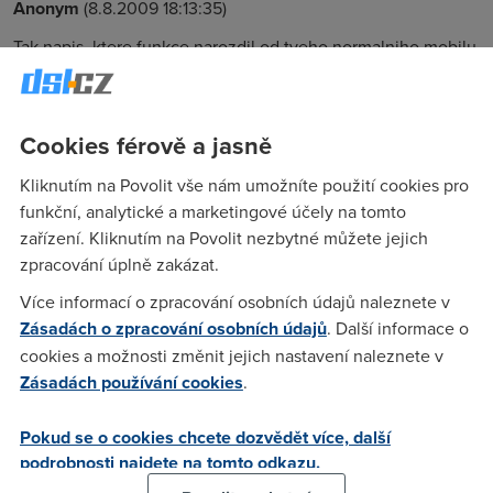
Anonym
(8.8.2009 18:13:35)
Tak napis, ktere funkce narozdil od tveho normalniho mobilu
neumi, verim tomu, ze neprijdes ani na jednu, ktera se neda
na iPhonu zprovoznit, spise je to obracene.
Cookies férově a jasně
Anonym
(8.8.2009 21:24:23)
Kliknutím na Povolit vše nám umožníte použití cookies pro
Tak treba multitasking ? To zvlada kdejaka nokie stara roky -
funkční, analytické a marketingové účely na tomto
nejzakladnejsi funkce operacniho systemu.
zařízení. Kliknutím na Povolit nezbytné můžete jejich
zpracování úplně zakázat.
Více informací o zpracování osobních údajů naleznete v
Anonym
(8.8.2009 22:07:58)
Zásadách o zpracování osobních údajů
. Další informace o
Operacni system v iPhonu zvlada multitasking samozrejme
cookies a možnosti změnit jejich nastavení naleznete v
take, jako kterykoliv jiny. Spise je zde jine reseni aplikaci,
Zásadách používání cookies
.
bezicich na pozadi, nektere aplikace bezi dale i po jejich
vypnuti, pro ty ve kterych tohle nejde nastavit a chci aby
Pokud se o cookies chcete dozvědět více, další
bezeli dale, pouzivam Backgrounder, takze zkus neco
podrobnosti najdete na tomto odkazu.
dalsiho.