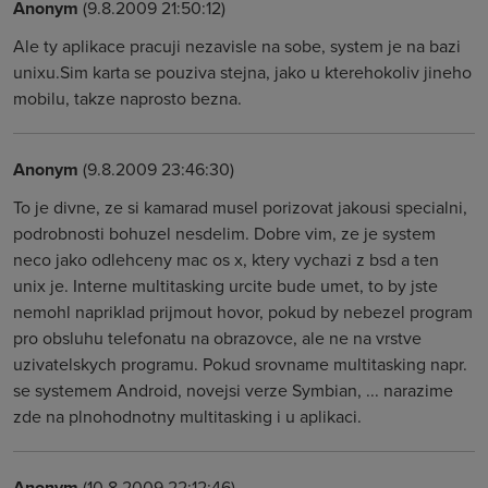
Anonym
(9.8.2009 21:50:12)
Ale ty aplikace pracuji nezavisle na sobe, system je na bazi
unixu.Sim karta se pouziva stejna, jako u kterehokoliv jineho
mobilu, takze naprosto bezna.
Anonym
(9.8.2009 23:46:30)
To je divne, ze si kamarad musel porizovat jakousi specialni,
podrobnosti bohuzel nesdelim. Dobre vim, ze je system
neco jako odlehceny mac os x, ktery vychazi z bsd a ten
unix je. Interne multitasking urcite bude umet, to by jste
nemohl napriklad prijmout hovor, pokud by nebezel program
pro obsluhu telefonatu na obrazovce, ale ne na vrstve
uzivatelskych programu. Pokud srovname multitasking napr.
se systemem Android, novejsi verze Symbian, ... narazime
zde na plnohodnotny multitasking i u aplikaci.
Anonym
(10.8.2009 22:12:46)