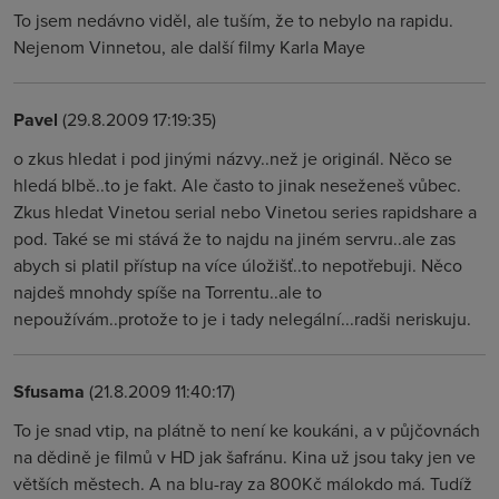
To jsem nedávno viděl, ale tuším, že to nebylo na rapidu.
Nejenom Vinnetou, ale další filmy Karla Maye
Pavel
(29.8.2009 17:19:35)
o zkus hledat i pod jinými názvy..než je originál. Něco se
hledá blbě..to je fakt. Ale často to jinak neseženeš vůbec.
Zkus hledat Vinetou serial nebo Vinetou series rapidshare a
pod. Také se mi stává že to najdu na jiném servru..ale zas
abych si platil přístup na více úložišť..to nepotřebuji. Něco
najdeš mnohdy spíše na Torrentu..ale to
nepoužívám..protože to je i tady nelegální...radši neriskuju.
Sfusama
(21.8.2009 11:40:17)
To je snad vtip, na plátně to není ke koukáni, a v půjčovnách
na dědině je filmů v HD jak šafránu. Kina už jsou taky jen ve
větších městech. A na blu-ray za 800Kč málokdo má. Tudíž