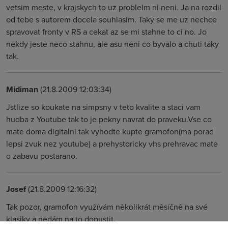
vetsim meste, v krajskych to uz problelm ni neni. Ja na rozdil
od tebe s autorem docela souhlasim. Taky se me uz nechce
spravovat fronty v RS a cekat az se mi stahne to ci no. Jo
nekdy jeste neco stahnu, ale asu neni co byvalo a chuti taky
tak.
Midiman
(21.8.2009 12:03:34)
Jstlize so koukate na simpsny v teto kvalite a staci vam
hudba z Youtube tak to je pekny navrat do praveku.Vse co
mate doma digitalni tak vyhodte kupte gramofon(ma porad
lepsi zvuk nez youtube) a prehystoricky vhs prehravac mate
o zabavu postarano.
Josef
(21.8.2009 12:16:32)
Tak pozor, gramofon využívám několikrát měsíčně na své
klasiky a nedám na to dopustit.