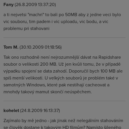
Fany
(26.8.2009 13:37:20)
a ti nejvetsi "machri" to bali po 50MB aby z jedne veci bylo
vic souboru, tim padem i vic uploadu, vic bodu, a vic
problemu pri stahovani
Tom M.
(30.10.2009 01:18:56)
Tak ono rozhodně není nejrozumnější dávat na Rapidshare
soubor o velikosti 200 MB. Už jen kvůli tomu, že v případě
výpadku spojení se data zahodí. Doporučil bych 100 MB ale
spíš menší velikosti. U velkých souborů je problém také v
samotných Windows, které pak nestíhají cacheovat a
mnohdy takový mamut skončí neúspěchem.
kohelet
(24.8.2009 16:13:37)
Zajímalo by mě jedno - jak jinak než nelegálním stahováním
se člověk dostane k takovým HD filmům? Namísto šíleného