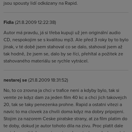
jsou spousty lidí odkázany na Rapid.
Fidla
(21.8.2009 12:22:38)
Autor má pravdu, já si třeba kupuji už jen originální audio
CD, nespokojim se s kvalitou mp3. Ale před 3 roky by to bylo
jinak, v té době jsem stahoval co se dalo, stahoval jsem až
tak hodně, že jsem se, dalo by se říci, přehltal a požitek ze
stahovaného materiálu se rychle vytrácel.
nestarej se
(21.8.2009 18:31:52)
No, to co zrovna ja chci v trafice neni a kdyby bylo, tak si
vemte ze kdyz dam za jeden film 40 kc a chci jich takovejch
20, tak se taky penezenka prohne. Rapid a ostatni vitezi a
navic to ma clovek za chvili doma kdyz ma dobry pripojeni.
Stojim za nazorem Ceske piratske strany, at za film platim do
te doby, dokud je autor tohoto dila na zivu. Proc platit dale