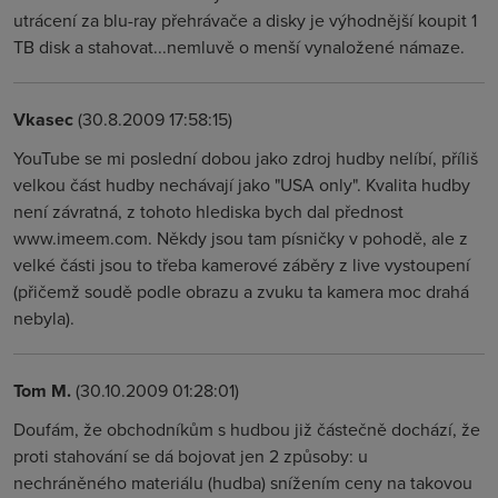
utrácení za blu-ray přehrávače a disky je výhodnější koupit 1
TB disk a stahovat...nemluvě o menší vynaložené námaze.
Vkasec
(30.8.2009 17:58:15)
YouTube se mi poslední dobou jako zdroj hudby nelíbí, příliš
velkou část hudby nechávají jako "USA only". Kvalita hudby
není závratná, z tohoto hlediska bych dal přednost
www.imeem.com. Někdy jsou tam písničky v pohodě, ale z
velké části jsou to třeba kamerové záběry z live vystoupení
(přičemž soudě podle obrazu a zvuku ta kamera moc drahá
nebyla).
Tom M.
(30.10.2009 01:28:01)
Doufám, že obchodníkům s hudbou již částečně dochází, že
proti stahování se dá bojovat jen 2 způsoby: u
nechráněného materiálu (hudba) snížením ceny na takovou