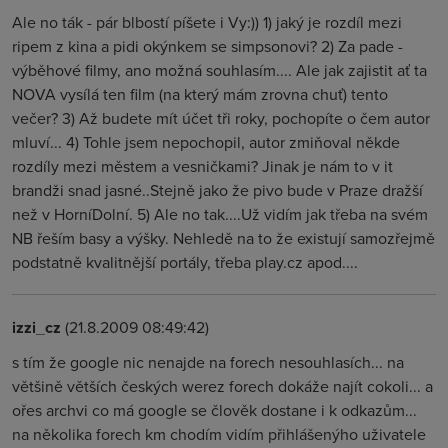
Ale no ták - pár blbostí píšete i Vy:)) 1) jaký je rozdíl mezi
ripem z kina a pidi okýnkem se simpsonovi? 2) Za pade -
výběhové filmy, ano možná souhlasím.... Ale jak zajistit ať ta
NOVA vysílá ten film (na který mám zrovna chuť) tento
večer? 3) Až budete mít účet tři roky, pochopíte o čem autor
mluví... 4) Tohle jsem nepochopil, autor zmiňoval někde
rozdíly mezi městem a vesničkami? Jinak je nám to v it
brandži snad jasné..Stejně jako že pivo bude v Praze dražší
než v HorníDolní. 5) Ale no tak....Už vidím jak třeba na svém
NB řeším basy a výšky. Nehledě na to že existují samozřejmě
podstatně kvalitnější portály, třeba play.cz apod....
izzi_cz
(21.8.2009 08:49:42)
s tím že google nic nenajde na forech nesouhlasích... na
většině větších českých werez forech dokáže najít cokoli... a
ořes archvi co má google se člověk dostane i k odkazům...
na několika forech km chodím vidím přihlášenýho uživatele