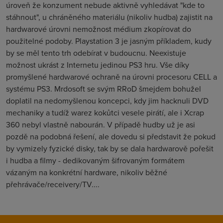
úroveň že konzument nebude aktivně vyhledávat "kde to
stáhnout", u chráněného materiálu (nikoliv hudba) zajistit na
hardwarové úrovni nemožnost médium zkopírovat do
použitelné podoby. Playstation 3 je jasným příkladem, kudy
by se měl tento trh odebírat v budoucnu. Neexistuje
možnost ukrást z Internetu jedinou PS3 hru. Vše díky
promyšlené hardwarové ochraně na úrovni procesoru CELL a
systému PS3. Mrdosoft se svým RRoD šmejdem bohužel
doplatil na nedomyšlenou koncepci, kdy jim hacknuli DVD
mechaniky a tudíž warez kokůtci vesele pirátí, ale i Xcrap
360 nebyl vlastně nabourán. V případě hudby už je asi
pozdě na podobná řešení, ale dovedu si představit že pokud
by vymizely fyzické disky, tak by se dala hardwarově pořešit
i hudba a filmy - dedikovaným šifrovaným formátem
vázaným na konkrétní hardware, nikoliv běžné
přehrávače/receivery/TV....