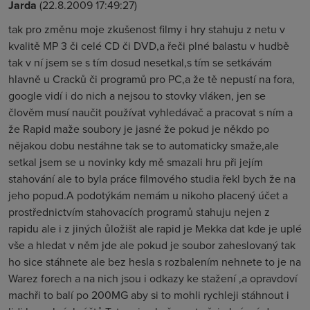
Jarda
(22.8.2009 17:49:27)
tak pro změnu moje zkušenost filmy i hry stahuju z netu v
kvalitě MP 3 či celé CD či DVD,a řeči plné balastu v hudbě
tak v ní jsem se s tím dosud nesetkal,s tím se setkávám
hlavně u Cracků či programů pro PC,a že tě nepustí na fora,
google vidí i do nich a nejsou to stovky vláken, jen se
člověm musí naučit používat vyhledávač a pracovat s ním a
že Rapid maže soubory je jasné že pokud je někdo po
nějakou dobu nestáhne tak se to automaticky smaže,ale
setkal jsem se u novinky kdy mě smazali hru při jejím
stahování ale to byla práce filmového studia řekl bych že na
jeho popud.A podotýkám nemám u nikoho placený účet a
prostřednictvím stahovacích programů stahuju nejen z
rapidu ale i z jiných ůložišt ale rapid je Mekka dat kde je uplé
vše a hledat v něm jde ale pokud je soubor zaheslovaný tak
ho sice stáhnete ale bez hesla s rozbalením nehnete to je na
Warez forech a na nich jsou i odkazy ke stažení ,a opravdoví
machři to balí po 200MG aby si to mohli rychleji stáhnout i