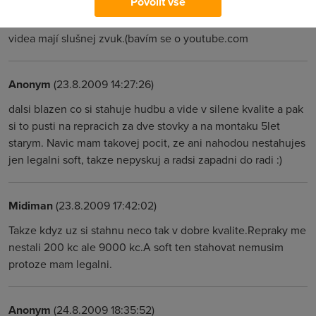
Povolit vše
Myslím že některé videa mají možnost přepínání HD některý
videa mají slušnej zvuk.(bavím se o youtube.com
Anonym
(23.8.2009 14:27:26)
dalsi blazen co si stahuje hudbu a vide v silene kvalite a pak
si to pusti na repracich za dve stovky a na montaku 5let
starym. Navic mam takovej pocit, ze ani nahodou nestahujes
jen legalni soft, takze nepyskuj a radsi zapadni do radi :)
Midiman
(23.8.2009 17:42:02)
Takze kdyz uz si stahnu neco tak v dobre kvalite.Repraky me
nestali 200 kc ale 9000 kc.A soft ten stahovat nemusim
protoze mam legalni.
Anonym
(24.8.2009 18:35:52)