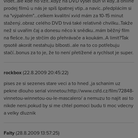
vidět..ale kde ho vzít..když na DVD vyšel bůh ví kdy..a online
prodej filmů u nás je spíš špatnej vtip..a navíc..předplácím si
na "výpalném"...celkem kvalitní xvid mám za 10-15 minut
stažený..obraz celého DVD trvá také relativně chvilku..Takže
než si uvařím čaj a donesu něco k snědku..mám běžný film
na flešce..tu je strčím do přehrávače a koukám..A limit?Tak
rpsotě akorát nestahuju blbosti..ale na to co potřebuju
stačí..bonus za to je, že to není přetížené a rychlsot je super.
rockbox
(22.8.2009 20:45:22)
pises ze si sezenes stare veci a to hned ,ja schanim uz
pekne dlouho serial vinnetou:http://www.csfd.cz/film/72848-
vinnetou-winnetou-ou-le-mascalero/ a nemuzu to najit asi to
nikde neni.pokud by si me chtel pomoci budu ti moc vdecny
a velky dluznik
Falty
(28.8.2009 13:57:25)