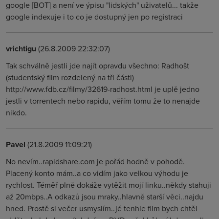
google [BOT] a není ve ýpisu "lidských" uživatelů... takže
google indexuje i to co je dostupný jen po registraci
vrichtigu
(26.8.2009 22:32:07)
Tak schválně jestli jde najít opravdu všechno: Radhošt
(studentský film rozdelený na tři části)
http://www.fdb.cz/filmy/32619-radhost.html je uplě jedno
jestli v torrentech nebo rapidu, věřím tomu že to nenajde
nikdo.
Pavel
(21.8.2009 11:09:21)
No nevím..rapidshare.com je pořád hodně v pohodě.
Placený konto mám..a co vidím jako velkou výhodu je
rychlost. Téměř plně dokáže vytěžit mojí linku..někdy stahuji
až 20mbps..A odkazů jsou mraky..hlavně starší věci..najdu
hned. Prostě si večer usmyslím..jé tenhle film bych chtěl