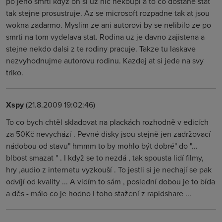
po jeho smrti kdyz on si uz nic nekoupi a to co dostane stat
tak stejne prosustruje. Az se microsoft rozpadne tak at jsou
wokna zadarmo. Myslim ze ani autorovi by se nelibilo ze po
smrti na tom vydelava stat. Rodina uz je davno zajistena a
stejne nekdo dalsi z te rodiny pracuje. Takze tu laskave
nezvyhodnujme autorovu rodinu. Kazdej at si jede na svy
triko.
Xspy
(21.8.2009 19:02:46)
To co bych chtěl skladovat na plackách rozhodně v edicích
za 50Kč nevychází . Pevné disky jsou stejně jen zadržovací
nádobou od stavu" hmmm to by mohlo být dobré" do "...
blbost smazat " . I když se to nezdá , tak spousta lidí filmy,
hry ,audio z internetu vyzkouší . To jestli si je nechají se pak
odvíjí od kvality ... A vidím to sám , poslední dobou je to bída
a děs - málo co je hodno i toho stažení z rapidshare ...