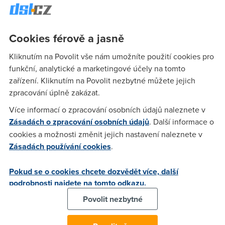
Anonym
(23.8.2009 09:04:12)
Cookies férově a jasně
Návrat ke gramofonům je moderní světový boom, zvláště v
USA. ČR je největším vývozcem vinylu v současné době.
Kliknutím na Povolit vše nám umožníte použití cookies pro
funkční, analytické a marketingové účely na tomto
zařízení. Kliknutím na Povolit nezbytné můžete jejich
ppp
(12.9.2009 15:59:26)
zpracování úplně zakázat.
Gramofon je super a stahování?? Pokud chceš hloupej film z
Více informací o zpracování osobních údajů naleznete v
90 tých let, tak stánek na tebe, je kde seženeš film od
Zásadách o zpracování osobních údajů
. Další informace o
Bergmana, CHaplina a další kultovní věci z monulosti?? V
cookies a možnosti změnit jejich nastavení naleznete v
půjčovně ani ne stánku ne, tak pak pardon, ale
Zásadách používání cookies
.
nesouhlasím...
Pokud se o cookies chcete dozvědět více, další
podrobnosti najdete na tomto odkazu.
Anonym
(23.8.2009 07:50:13)
Povolit nezbytné
maska
(23.8.2009 07:54:50)