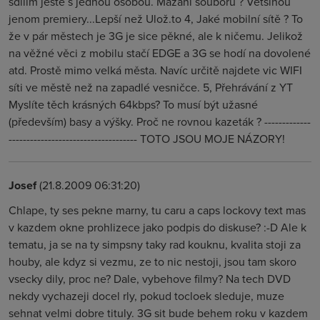
sdílím ještě s jednou osobou. Mazaní souborů ? Většinou
jenom premiery...Lepší než Ulož.to 4, Jaké mobilní sítě ? To
že v pár městech je 3G je sice pěkné, ale k ničemu. Jelikož
na věžné věci z mobilu stačí EDGE a 3G se hodí na dovolené
atd. Prostě mimo velká města. Navíc určitě najdete vic WIFI
síti ve městě než na zapadlé vesničce. 5, Přehrávání z YT
Myslíte těch krásných 64kbps? To musí být užasné
(především) basy a výšky. Proč ne rovnou kazeták ? -------------
------------------------------------ TOTO JSOU MOJE NÁZORY!
Josef
(21.8.2009 06:31:20)
Chlape, ty ses pekne marny, tu caru a caps lockovy text mas
v kazdem okne prohlizece jako podpis do diskuse? :-D Ale k
tematu, ja se na ty simpsny taky rad kouknu, kvalita stoji za
houby, ale kdyz si vezmu, ze to nic nestoji, jsou tam skoro
vsecky dily, proc ne? Dale, vybehove filmy? Na tech DVD
nekdy vychazeji docel rly, pokud tocloek sleduje, muze
sehnat velmi dobre tituly. 3G sit bude behem roku v kazdem