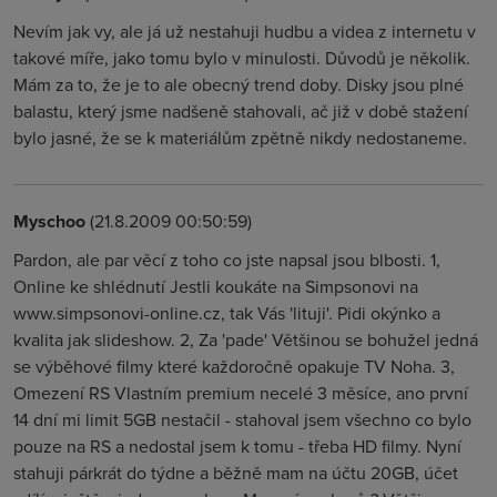
Nevím jak vy, ale já už nestahuji hudbu a videa z internetu v
takové míře, jako tomu bylo v minulosti. Důvodů je několik.
Mám za to, že je to ale obecný trend doby. Disky jsou plné
balastu, který jsme nadšeně stahovali, ač již v době stažení
bylo jasné, že se k materiálům zpětně nikdy nedostaneme.
Myschoo
(21.8.2009 00:50:59)
Pardon, ale par věcí z toho co jste napsal jsou blbosti. 1,
Online ke shlédnutí Jestli koukáte na Simpsonovi na
www.simpsonovi-online.cz, tak Vás 'lituji'. Pidi okýnko a
kvalita jak slideshow. 2, Za 'pade' Většinou se bohužel jedná
se výběhové filmy které každoročně opakuje TV Noha. 3,
Omezení RS Vlastním premium necelé 3 měsíce, ano první
14 dní mi limit 5GB nestačil - stahoval jsem všechno co bylo
pouze na RS a nedostal jsem k tomu - třeba HD filmy. Nyní
stahuji párkrát do týdne a běžně mam na účtu 20GB, účet