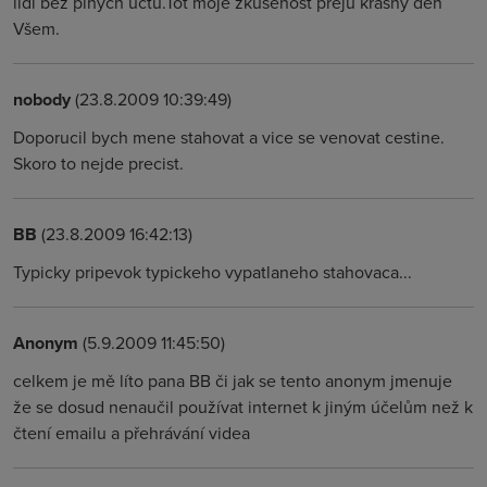
lidi bez plných účtů.Tot moje zkušenost přeju krásný den
Všem.
nobody
(23.8.2009 10:39:49)
Doporucil bych mene stahovat a vice se venovat cestine.
Skoro to nejde precist.
BB
(23.8.2009 16:42:13)
Typicky pripevok typickeho vypatlaneho stahovaca...
Anonym
(5.9.2009 11:45:50)
celkem je mě líto pana BB či jak se tento anonym jmenuje
že se dosud nenaučil používat internet k jiným účelům než k
čtení emailu a přehrávání videa