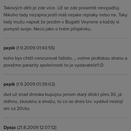
Takových děti je zde více. Už se zde prosimtě nevyjadřuj.
Nikoho tady nezajma jestli máš nejake repraky nebo ne. Taky
tady mužu napsat že jezdim v Bugatti Veyrone a každy si
pomysli svoje. Neco jako o tvém příspěvku.
pepík
(1.9.2009 01:43:55)
koho bys chtěl cenzurovat fašisto..., volme pirátskou stranu a
poražme parazity společnosti to je vydavatele!!:D
pepík
(1.9.2009 01:39:02)
dvd už snad dneska kupujou jenom starý dědci přes 30, já
stáhnu, zkouknu a smažu, to co se dnes tzv. vydává nestojí
ani za 20cku
Dpaja
(21.8.2009 12:07:12)