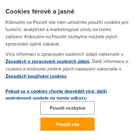
A další novinky uplynulých dní: Microsoft varuje před
Cookies férově a jasně
prodejem zkušebních Windows 7 - Holub přenesl data
Kliknutím na Povolit vše nám umožníte použití cookies pro
rychleji než internetové spojení - a více..
funkční, analytické a marketingové účely na tomto
zařízení. Kliknutím na Povolit nezbytné můžete jejich
zpracování úplně zakázat.
bruno
(15.9.2009 13:02:17)
Více informací o zpracování osobních údajů naleznete v
Ad holub 4GB za 2h 7m, to je asi 4,3 Mbps. Žiadna optika,
Zásadách o zpracování osobních údajů
. Další informace o
ale úplne dostačujúce aj na multimediálny obsah. S tým
cookies a možnosti změnit jejich nastavení naleznete v
holubom to v spojení s vysokokapacitnou kartou ale nie je až
Zásadách používání cookies
.
taký zlý nápad. :)
Pokud se o cookies chcete dozvědět více, další
Honza
(15.9.2009 20:50:22)
podrobnosti najdete na tomto odkazu.
Povolit nezbytné
Vzhledem k tomu, ze v ostatnich koncinach maj myslim vetsi
starost, co dohuby, nez jestli jim budou na youtube
zadrhavat filmecky, tak na Afriku to neni vubec tak spatna
Povolit vše
rychlost, co ja bych za ni dal :-) Nebyt otrokare, pod jehoz