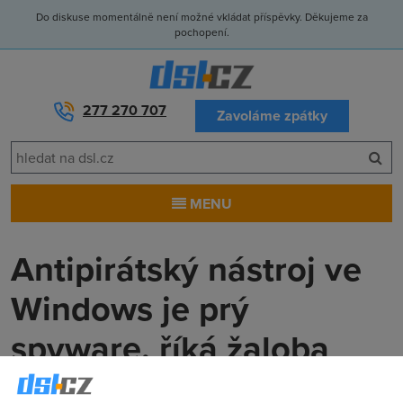
Do diskuse momentálně není možné vkládat příspěvky. Děkujeme za
pochopení.
277 270 707
Zavoláme zpátky
MENU
Antipirátský nástroj ve
Windows je prý
spyware, říká žaloba
Anonym
(14.9.2009 00:00:00)