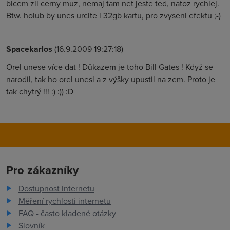
bicem zil cerny muz, nemaj tam net jeste ted, natoz rychlej.
Btw. holub by unes urcite i 32gb kartu, pro zvyseni efektu ;-)
Spacekarlos
(16.9.2009 19:27:18)
Orel unese více dat ! Důkazem je toho Bill Gates ! Když se
narodil, tak ho orel unesl a z výšky upustil na zem. Proto je
tak chytrý !!! :) :)) :D
Pro zákazníky
Dostupnost internetu
Měření rychlosti internetu
FAQ - často kladené otázky
Slovník