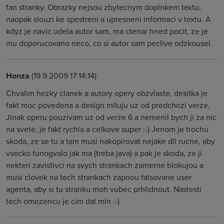
fan stranky. Obrazky nejsou zbytecnym doplnkem textu,
naopak slouzi ke spestreni a upresneni informaci v textu. A
kdyz je navic udela autor sam, ma ctenar hned pocit, ze je
mu doporucovano neco, co si autor sam peclive odzkousel.
Honza
(19.9.2009 17:14:14)
Chvalim hezky clanek a autory opery obzvlaste, desitka je
fakt moc povedena a design miluju uz od predchozi verze.
Jinak operu pouzivam uz od verze 6 a nemenil bych ji za nic
na svete, je fakt rychla a celkove super :-) Jenom je trochu
skoda, ze se tu a tam musi nakopirovat nejake dll rucne, aby
vsecko funogvalo jak ma (treba java) a pak je skoda, ze ji
nekteri zavistivci na svych strankach zamerne blokujou a
musi clovek na tech strankach zapnou falsovane user
agenta, aby si tu stranku moh vubec prhlidnout. Nastesti
tech omezencu je cim dal min :-)