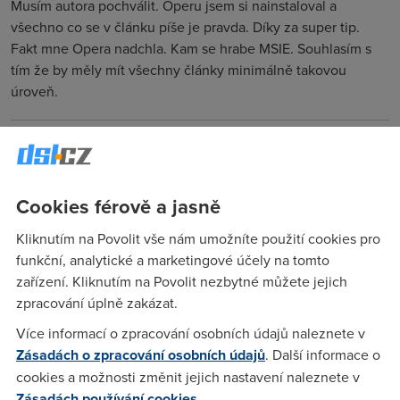
Musím autora pochválit. Operu jsem si nainstaloval a
všechno co se v článku píše je pravda. Díky za super tip.
Fakt mne Opera nadchla. Kam se hrabe MSIE. Souhlasím s
tím že by měly mít všechny články minimálně takovou
úroveň.
Ratan
(16.9.2009 21:34:46)
JJ, Opera je super, nejvíce mě osobně potěšilo, že v nové
Cookies férově a jasně
verzi již bezproblémově běží i net banking a některé
složitější webové aplikace.
Kliknutím na Povolit vše nám umožníte použití cookies pro
funkční, analytické a marketingové účely na tomto
zařízení. Kliknutím na Povolit nezbytné můžete jejich
Ivan
(17.9.2009 18:07:56)
zpracování úplně zakázat.
Není nějaké řešení pro mobilní telefony? Kdysi jsem něco
Více informací o zpracování osobních údajů naleznete v
zaslechl o Opera míní.
Zásadách o zpracování osobních údajů
. Další informace o
cookies a možnosti změnit jejich nastavení naleznete v
Operář
(17.9.2009 19:19:28)
Zásadách používání cookies
.