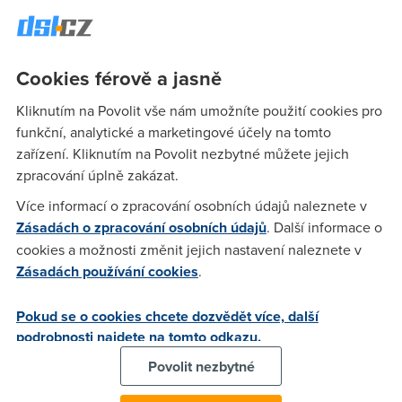
A další novinky uplynulých dní: Komise souhlasí: Microsoft
nabídne instalaci konkurenčních prohlížečů webu - Firmy
blokují sítě jako Facebook a Twitter - a více...
Cookies férově a jasně
Kliknutím na Povolit vše nám umožníte použití cookies pro
funkční, analytické a marketingové účely na tomto
Lukas
(12.10.2009 00:09:35)
zařízení. Kliknutím na Povolit nezbytné můžete jejich
Tak to nechápu - je to JEJICH OS a komisi se nelíbí už jen to,
zpracování úplně zakázat.
že v nabídce prohlížečů je IE na prvním místě? Co to je jako
Více informací o zpracování osobních údajů naleznete v
za shit?
Zásadách o zpracování osobních údajů
. Další informace o
cookies a možnosti změnit jejich nastavení naleznete v
Pepa
(12.10.2009 14:49:47)
Zásadách používání cookies
.
Pro mě je nepochopitelná celá filozofie sporu. Když budu
Pokud se o cookies chcete dozvědět více, další
vyrábět auta, tak si do nich taky dám vlastní klimatizaci a
podrobnosti najdete na tomto odkazu.
nikdo mě nepřinutí, abych v autosalonu nabízel zákazníkům
katalog s klimatizacemi konkurence.
Povolit nezbytné