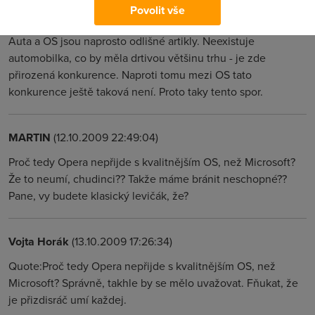
Povolit vše
Anonym
(12.10.2009 16:44:06)
Auta a OS jsou naprosto odlišné artikly. Neexistuje
automobilka, co by měla drtivou většinu trhu - je zde
přirozená konkurence. Naproti tomu mezi OS tato
konkurence ještě taková není. Proto taky tento spor.
MARTIN
(12.10.2009 22:49:04)
Proč tedy Opera nepřijde s kvalitnějším OS, než Microsoft?
Že to neumí, chudinci?? Takže máme bránit neschopné??
Pane, vy budete klasický levičák, že?
Vojta Horák
(13.10.2009 17:26:34)
Quote:Proč tedy Opera nepřijde s kvalitnějším OS, než
Microsoft? Správně, takhle by se mělo uvažovat. Fňukat, že
je přizdisráč umí každej.