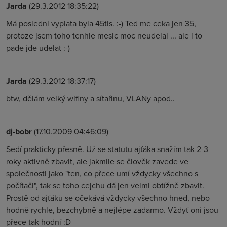
Jarda
(29.3.2012 18:35:22)
Má posledni vyplata byla 45tis. :-) Ted me ceka jen 35,
protoze jsem toho tenhle mesic moc neudelal ... ale i to
pade jde udelat :-)
Jarda
(29.3.2012 18:37:17)
btw, dělám velký wifiny a sítařinu, VLANy apod..
dj-bobr
(17.10.2009 04:46:09)
Sedí prakticky přesně. Už se statutu ajťáka snažím tak 2-3
roky aktivně zbavit, ale jakmile se člověk zavede ve
společnosti jako "ten, co přece umí vždycky všechno s
počítači", tak se toho cejchu dá jen velmi obtížně zbavit.
Prostě od ajťáků se očekává vždycky všechno hned, nebo
hodně rychle, bezchybně a nejlépe zadarmo. Vždyť oni jsou
přece tak hodní :D