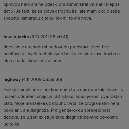
opravdu neni ani helpdesk, ani administrativa a ani klepna
dat :-) Je fakt, ze se clovek trochu lisi, ale mam okolo sebe
spoustu kamaradu ajtaku, tak mi to ani neva.
take ajtacka
(8.10.2011 08:40:41)
dnes ani v duchodu si nedovedu predstavit zivot bez
pocitace a jinych technickych beci a vetsinu casu travim u
nich a rada zkousim vse nove.
highway
(4.11.2009 08:59:36)
Hezky clanek, jen s tim kourenim to u nas neni tak zhave - v
nasem oddeleni citajicim 30 ajtaku, kouri jenom dva. Ostatni
plati. Moje manzelka uz dlouho tvrdi, ze programator neni
povolani, ale diagnoza. Pro genderovou spravedlnost
dodava, ze u zen existuje take diagnostikovane povolani:
ucitelka.