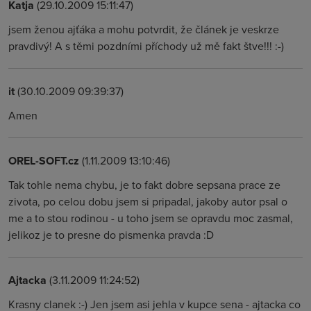
Katja
(29.10.2009 15:11:47)
jsem ženou ajťáka a mohu potvrdit, že článek je veskrze
pravdivý! A s těmi pozdními příchody už mě fakt štve!!! :-)
it
(30.10.2009 09:39:37)
Amen
OREL-SOFT.cz
(1.11.2009 13:10:46)
Tak tohle nema chybu, je to fakt dobre sepsana prace ze
zivota, po celou dobu jsem si pripadal, jakoby autor psal o
me a to stou rodinou - u toho jsem se opravdu moc zasmal,
jelikoz je to presne do pismenka pravda :D
Ajtacka
(3.11.2009 11:24:52)
Krasny clanek :-) Jen jsem asi jehla v kupce sena - ajtacka co