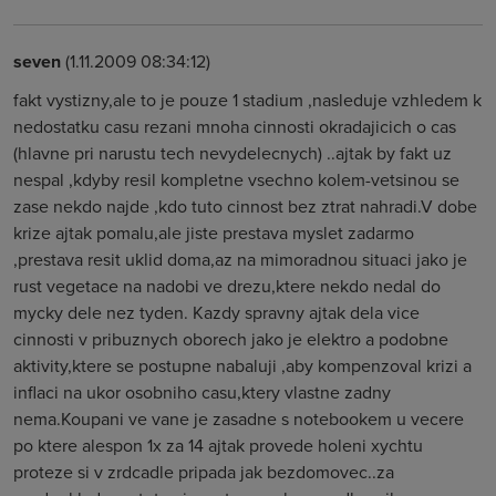
seven
(1.11.2009 08:34:12)
fakt vystizny,ale to je pouze 1 stadium ,nasleduje vzhledem k
nedostatku casu rezani mnoha cinnosti okradajicich o cas
(hlavne pri narustu tech nevydelecnych) ..ajtak by fakt uz
nespal ,kdyby resil kompletne vsechno kolem-vetsinou se
zase nekdo najde ,kdo tuto cinnost bez ztrat nahradi.V dobe
krize ajtak pomalu,ale jiste prestava myslet zadarmo
,prestava resit uklid doma,az na mimoradnou situaci jako je
rust vegetace na nadobi ve drezu,ktere nekdo nedal do
mycky dele nez tyden. Kazdy spravny ajtak dela vice
cinnosti v pribuznych oborech jako je elektro a podobne
aktivity,ktere se postupne nabaluji ,aby kompenzoval krizi a
inflaci na ukor osobniho casu,ktery vlastne zadny
nema.Koupani ve vane je zasadne s notebookem u vecere
po ktere alespon 1x za 14 ajtak provede holeni xychtu
proteze si v zrdcadle pripada jak bezdomovec..za