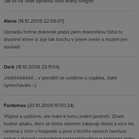
Tak to na Tebe opravdu sedí drahý švagře!
Alena
(18.10.2009 22:06:07)
Opravdu trefne dokonali popis jsem manzelkou toho to
stvoreni ktere si zije tak trochu v jinem svete a musim jen
soulasit
Dark
(18.10.2009 23:11:04)
Jistěěěěěěěě....v pondělí se uvidíme u cigárka...kafe
vynechávám :-)
Fantomas
(20.10.2009 15:50:24)
Vtipne a vystizne, ale mam k tomu jeden postreh. Znam
hodne ajtaku, kteri se timto oborem zabyvaji deset a vice let,
vetsina z nich v hospode u piva o techto vecech nemluvi
prave z duvodu pravidelne sestnactihodinove pracovni doby.