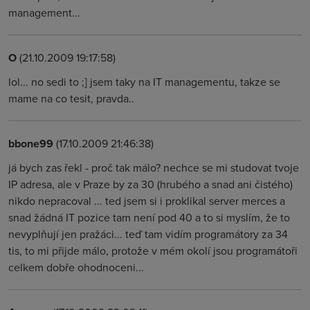
management...
O
(21.10.2009 19:17:58)
lol... no sedi to ;] jsem taky na IT managementu, takze se
mame na co tesit, pravda..
bbone99
(17.10.2009 21:46:38)
já bych zas řekl - proč tak málo? nechce se mi studovat tvoje
IP adresa, ale v Praze by za 30 (hrubého a snad ani čistého)
nikdo nepracoval ... ted jsem si i proklikal server merces a
snad žádná IT pozice tam není pod 40 a to si myslím, že to
nevyplňují jen pražáci... teď tam vidím programátory za 34
tis, to mi přijde málo, protože v mém okolí jsou programátoři
celkem dobře ohodnoceni...