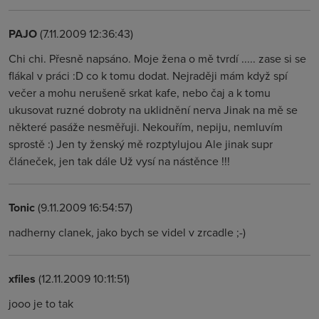
PAJO
(7.11.2009 12:36:43)
Chi chi. Přesně napsáno. Moje žena o mě tvrdí ..... zase si se
flákal v práci :D co k tomu dodat. Nejraději mám když spí
večer a mohu nerušeně srkat kafe, nebo čaj a k tomu
ukusovat ruzné dobroty na uklidnění nerva Jinak na mě se
některé pasáže nesměřuji. Nekouřím, nepiju, nemluvím
sprostě :) Jen ty ženský mě rozptylujou Ale jinak supr
článeček, jen tak dále Už vysí na nástěnce !!!
Tonic
(9.11.2009 16:54:57)
nadherny clanek, jako bych se videl v zrcadle ;-)
xfiles
(12.11.2009 10:11:51)
jooo je to tak