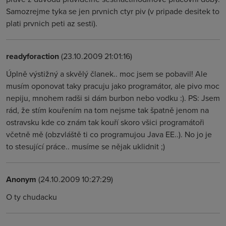
Samozrejme tyka se jen prvnich ctyr piv (v pripade desitek to
plati prvnich peti az sesti).
readyforaction
(23.10.2009 21:01:16)
Úplně výstižný a skvělý članek.. moc jsem se pobavil! Ale
musím oponovat taky pracuju jako programátor, ale pivo moc
nepiju, mnohem radši si dám burbon nebo vodku :). PS: Jsem
rád, že stím kouřením na tom nejsme tak špatně jenom na
ostravsku kde co znám tak kouří skoro všici programátoři
včetně mě (obzvláště ti co programujou Java EE..). No jo je
to stesující práce.. musíme se nějak uklidnit ;)
Anonym
(24.10.2009 10:27:29)
O ty chudacku