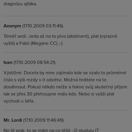
diagnózu ajťáka.
Anonym
(17.10.2009 03:11:46)
Téměř sedí...teda až na to pivo (abstinent), plat (výrazně
vyšší) a Fabii (Megane CC) ;-)
Ivan
(17.10.2009 08:54:21)
Výstižné. Docela by mne zajímalo kde se vzalo to průměrné
číslo s výši mzdy v it odvětví. Možná ředitele na to
dosáhnout. Pokud někdo nelže a řekne svůj skutečný příjem
tak se přes 30 přehoupne málo kdo. Nebo si vyšší plat
vychodi u šéfa.
Mr. Lordi
(17.10.2009 11:46:49)
No tě prsk, to se mám na co těšit :-D studuju IT