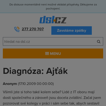
Do diskuse momentálně není možné vkládat příspěvky. Děkujeme za
pochopení.
277 270 707
Zavoláme zpátky
MENU
Diagnóza: Ajťák
Anonym
(17.10.2009 00:00:00)
Všimli jste si toho také kolem sebe? Lidé z IT oboru mají
dosti společného a zároveň jsou docela zvláštní. Začal jsem
pozorovat své kolegy v práci i sám sebe tak, abych sestavil