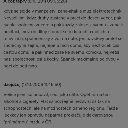
A coz teprv
(8.10.2011 09:05:20)
kdyz se sejde v manzelstvi zena-ajtak a muz elektrotechnik.
Nevadi jim, kdyz druhy zustane v praci do deseti vecer, pak
rychla spolecna vecere a pak kazdy zaleze k svemu - zena k
pocitaci, muz do dilny stourat se v dratech a radiich a
televizich, spolecensky zivot na nule, jen navstevy pratel se
spolecnymi zajmi, nejlepe u nich doma, aby neztraceli cas
cestou domu, a pak hned zase ke svemu konicku, nejvetsi
nasi spolecnosti psi a kocky. Spanek maximalne od dvou v
noci do peti rsno.
džejdžej
(17.10.2009 11:46:50)
Velice jsem se pobavil, sedí jako ulité. Opět až na ten
alkohol a cigarety. Plat samozřejmě nezávisí až tak na
schopnostech, ale na možnostech daného regionu. Takže
leckkdy jen opravdu nepatrně překračuje deklarovanou
"průměrnou" mzdu v ČR.