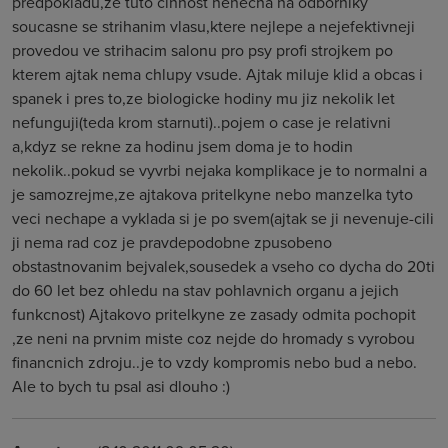
predpokladu,ze tuto cinnost nenecha na odborniky
soucasne se strihanim vlasu,ktere nejlepe a nejefektivneji
provedou ve strihacim salonu pro psy profi strojkem po
kterem ajtak nema chlupy vsude. Ajtak miluje klid a obcas i
spanek i pres to,ze biologicke hodiny mu jiz nekolik let
nefunguji(teda krom starnuti)..pojem o case je relativni
a,kdyz se rekne za hodinu jsem doma je to hodin
nekolik..pokud se vyvrbi nejaka komplikace je to normalni a
je samozrejme,ze ajtakova pritelkyne nebo manzelka tyto
veci nechape a vyklada si je po svem(ajtak se ji nevenuje-cili
ji nema rad coz je pravdepodobne zpusobeno
obstastnovanim bejvalek,sousedek a vseho co dycha do 20ti
do 60 let bez ohledu na stav pohlavnich organu a jejich
funkcnost) Ajtakovo pritelkyne ze zasady odmita pochopit
,ze neni na prvnim miste coz nejde do hromady s vyrobou
financnich zdroju..je to vzdy kompromis nebo bud a nebo.
Ale to bych tu psal asi dlouho :)