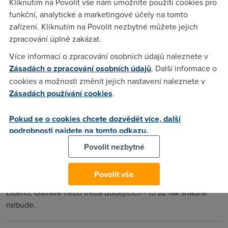
Kliknutím na Povolit vše nám umožníte použití cookies pro
Nejsem v Praze a pod 30 jsem se dostal naposled .. v roce
funkční, analytické a marketingové účely na tomto
2001. Neni IT jako IT. Pokud to berete jako klasicky IT - obcas
zařízení. Kliknutím na Povolit nezbytné můžete jejich
nekde vymenit machaniku, preinstalovat system a jiny
zpracování úplně zakázat.
prkotiny, tak nemuzete ocekavat velky plat. Pokud se jedna
o programovani (na slusne urovni, ne nejaky bastleni web
Více informací o zpracování osobních údajů naleznete v
stranek) nebo spravu siti.. pak je plat vyssi.
Zásadách o zpracování osobních údajů
. Další informace o
cookies a možnosti změnit jejich nastavení naleznete v
Zásadách používání cookies
.
O
(21.10.2009 19:20:00)
jsem nad 30tis v 1.rocniku VS a nejsem zadny guru... ale v
Pokud se o cookies chcete dozvědět více, další
praze, uznavam.. tady se pod 30k podle me moc neda vyzit..
podrobnosti najdete na tomto odkazu.
Povolit nezbytné
Ratan
(22.10.2009 08:12:33)
Povolit vše
No to je Praha, zkus si sehnat podobnou práci třeba v
Liberci, Ostravě nebo třeba Budějicích - to už tak snadné
nebude.