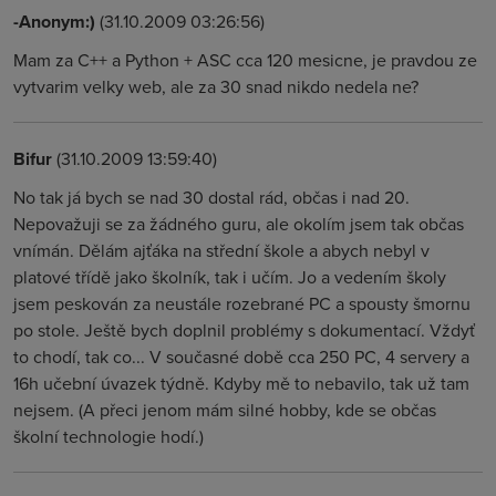
-Anonym:)
(31.10.2009 03:26:56)
Mam za C++ a Python + ASC cca 120 mesicne, je pravdou ze
vytvarim velky web, ale za 30 snad nikdo nedela ne?
Bifur
(31.10.2009 13:59:40)
No tak já bych se nad 30 dostal rád, občas i nad 20.
Nepovažuji se za žádného guru, ale okolím jsem tak občas
vnímán. Dělám ajťáka na střední škole a abych nebyl v
platové třídě jako školník, tak i učím. Jo a vedením školy
jsem peskován za neustále rozebrané PC a spousty šmornu
po stole. Ještě bych doplnil problémy s dokumentací. Vždyť
to chodí, tak co... V současné době cca 250 PC, 4 servery a
16h učební úvazek týdně. Kdyby mě to nebavilo, tak už tam
nejsem. (A přeci jenom mám silné hobby, kde se občas
školní technologie hodí.)