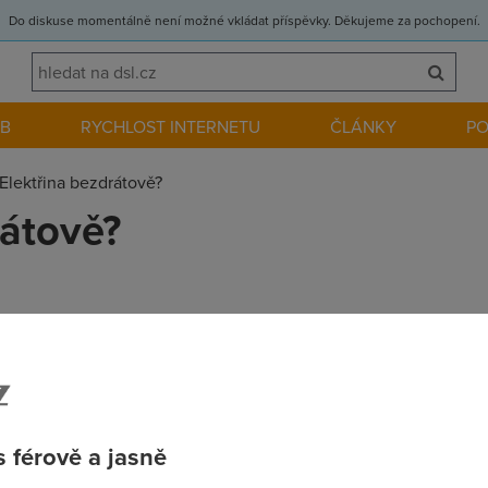
Do diskuse momentálně není možné vkládat příspěvky. Děkujeme za pochopení.
EB
RYCHLOST INTERNETU
ČLÁNKY
P
Elektřina bezdrátově?
rátově?
a, CEO firmy WiTricity (www.witricity.com), tak by drobné perifér
.
 férově a jasně