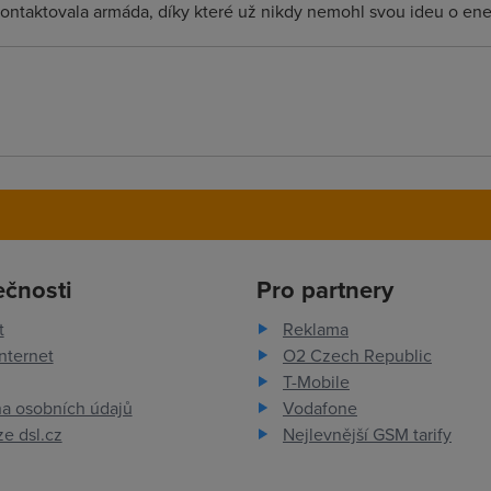
kontaktovala armáda, díky které už nikdy nemohl svou ideu o ene
ečnosti
Pro partnery
t
Reklama
nternet
O2 Czech Republic
T-Mobile
a osobních údajů
Vodafone
e dsl.cz
Nejlevnější GSM tarify