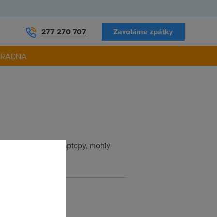
277 270 707
Zavoláme zpátky
ORADNA
ie, jako jsou třeba laptopy, mohly