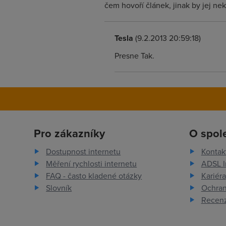
čem hovoří článek, jinak by jej ne
Tesla
(9.2.2013 20:59:18)
Presne Tak.
Pro zákazníky
O spol
Dostupnost internetu
Kontak
Měření rychlosti internetu
ADSL I
FAQ - často kladené otázky
Kariéra
Slovník
Ochran
Recenz