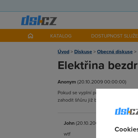
KATALOG
DOSTUPNOST SLUŽ
Úvod
>
Diskuse
>
Obecná diskuse
>
Elektřina bezd
Anonym
(20.10.2009 00:00:00)
Pokud se vyplní předpověď Erica Giler
zahodit šňůru již během příštího roku
John
(20.10.2009 16:40:36)
Cookies
wtf