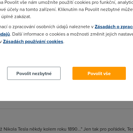
na Povolit vše nám umožníte použití cookies pro funkční, analyti
vé účely na tomto zařízení. Kliknutím na Povolit nezbytné můžet
 úplně zakázat.
ne? Nikola byl Tesla !!
mací o zpracování osobních údajů naleznete v
Zásadách o zprac
údajů
. Další informace o cookies a možnosti změnit jejich nastav
 v
Zásadách používání cookies
.
 určitě vědom, že je to Tesla :-) Jinak zajímaví věc, jen kde koupit
 cookies chcete dozvědět více, další podrobnosti najdete na t
Povolit nezbytné
Povolit vše
su energie sa uz bezne v praxi pouziva, a je dostupny v ob
ita frekvencia cca 70 kHz!!! Ohrev v "indukcnom hrnci" je cca o 
ž Nikola Tesla někdy kolem roku 1890..." Jen tak pro pořádek, Te