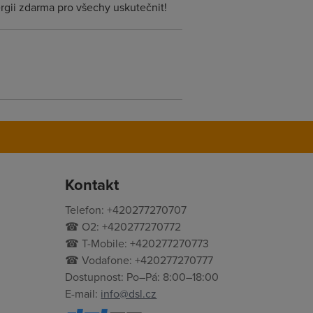
rgii zdarma pro všechy uskutečnit!
Kontakt
Telefon: +420277270707
☎ O2: +420277270772
☎ T-Mobile: +420277270773
☎ Vodafone: +420277270777
Dostupnost: Po–Pá: 8:00–18:00
E-mail:
info@dsl.cz