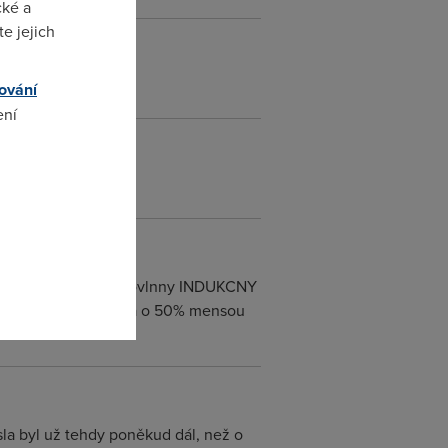
cké a
e jejich
ování
ení
 akcie :-)
omto
chodoch. Ide o mikrovlnny INDUKCNY
50 % rychlejsi a s cca o 50% mensou
sla byl už tehdy poněkud dál, než o