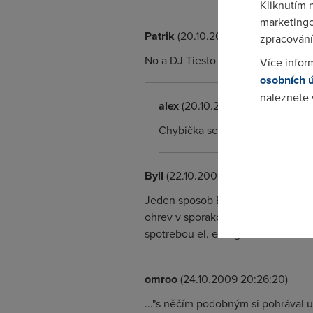
Kliknutím 
marketingo
Patrik
(20.10.2009 16:47:35)
zpracování
No a DJ Tiesto si taky trochu umlel 
Více infor
osobních 
naleznete
alex
(20.10.2009 21:38:28)
Chybička se vloudila. Autor si je
Pokud se o
odkazu.
Byll
(22.10.2009 08:57:36)
Jeden sposob BEZDROTOVEHO preno
ohrev v sporakoch kde je t.c. pouz
spotrebou el. energie!!!
omroo
(24.10.2009 20:26:20)
..."s něčím podobným si pohrával u