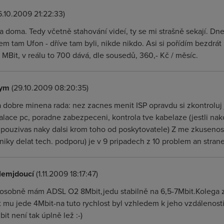
.10.2009 21:22:33)
na doma. Tedy včetně stahování videí, ty se mi strašně sekají. Dne
sem tam Ufon - dříve tam byli, nikde nikdo. Asi si pořídím bezdrát
1 MBit, v reálu to 700 dává, dle sousedů, 360,- Kč / měsíc.
ym
(29.10.2009 08:20:35)
 dobre minena rada: nez zacnes menit ISP opravdu si zkontroluj j
talace pc, poradne zabezpeceni, kontrola tve kabelaze (jestli na
li pouzivas naky dalsi krom toho od poskytovatele) Z me zkuseno
niky delat tech. podporu) je v 9 pripadech z 10 problem an strane
lemjdoucí
(1.11.2009 18:17:47)
 osobně mám ADSL O2 8Mbit,jedu stabilně na 6,5-7Mbit.Kolega z
t mu jede 4Mbit-na tuto rychlost byl vzhledem k jeho vzdáleno
it není tak úplně lež :-)