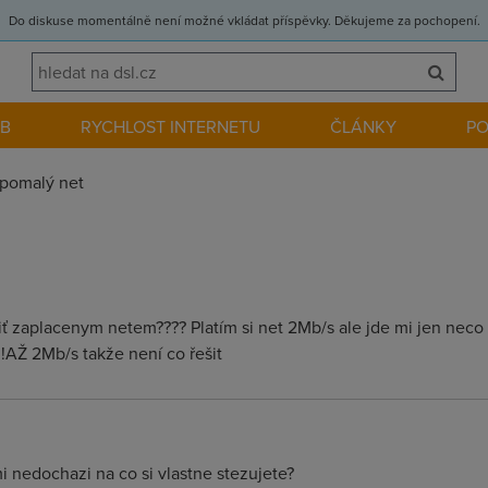
Do diskuse momentálně není možné vkládat příspěvky. Děkujeme za pochopení.
EB
RYCHLOST INTERNETU
ČLÁNKY
P
pomalý net
iť zaplacenym netem???? Platím si net 2Mb/s ale jde mi jen neco
!!!AŽ 2Mb/s takže není co řešit
mi nedochazi na co si vlastne stezujete?