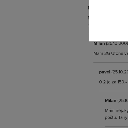
odkazu.
Pavel
(25.10.2009 17
Mám na zkoušku bezd
seznam poskytovatelů
Milan
(25.10.2009
Mám 3G Ufona ve 
pavel
(25.10.2
0 2 je za 150,-
Milan
(25.1
Mám nějaký 
poštu. Ta r