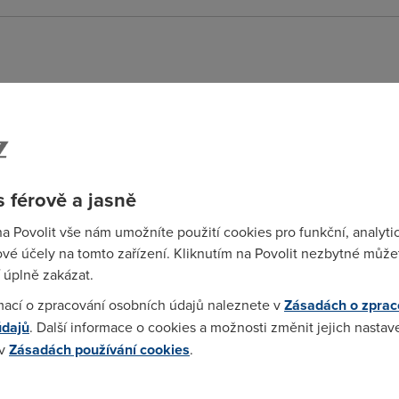
57)
co?
 férově a jasně
:59:22)
na Povolit vše nám umožníte použití cookies pro funkční, analyti
vé účely na tomto zařízení. Kliknutím na Povolit nezbytné můžet
ežitý. Tim pádem platí za 2Mbit, ale přitom jede 1Mbit, ale co napl
 úplně zakázat.
mací o zpracování osobních údajů naleznete v
Zásadách o zprac
údajů
. Další informace o cookies a možnosti změnit jejich nastav
:18:10)
 v
Zásadách používání cookies
.
 cookies chcete dozvědět více, další podrobnosti najdete na t