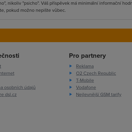
o", nikoliv "psicho". Váš příspěvek má minimální informační hodno
šte, pokud možno nepište vůbec.
ečnosti
Pro partnery
t
Reklama
nternet
O2 Czech Republic
T-Mobile
a osobních údajů
Vodafone
e dsl.cz
Nejlevnější GSM tarify