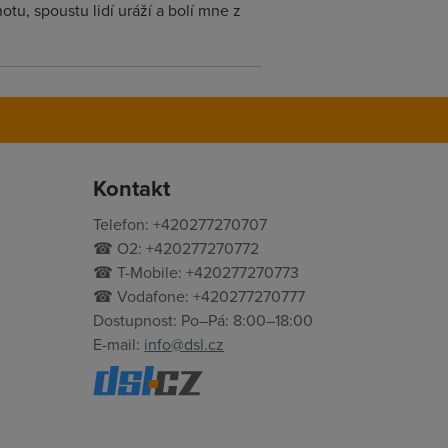
tu, spoustu lidí uráží a bolí mne z
Kontakt
Telefon: +420277270707
☎ O2: +420277270772
☎ T-Mobile: +420277270773
☎ Vodafone: +420277270777
Dostupnost: Po–Pá: 8:00–18:00
E-mail:
info@dsl.cz