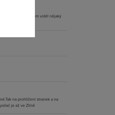
m obrátit, někde jsem viděl nějaký
u Zlína.
é.Tak na prohlížení stranek a na
sílač je až ve Zlíně