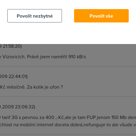
:37:36)
Povolit nezbytné
Povolit vše
rát o2. Až 1 MBit. V reálu jsem právě naměřil 67 kB. Kam se má
 ? 67 kB jim musím zítra vrátit, to se fakt nedá. Děkuji, vesnice 
 21:58:20)
Vizovicích. Právě jsem naměřil 910 kB/s
009 22:44:01)
 Kč měsíčně. Za kolik je ufon ?
0.2009 23:06:32)
tarif 3G s pevnou za 400 ,-Kč,ale je tam FUP jenom 150 Mb denn
ychlost na mobilní internet docela dobrá,nefunguje to ale všude vy