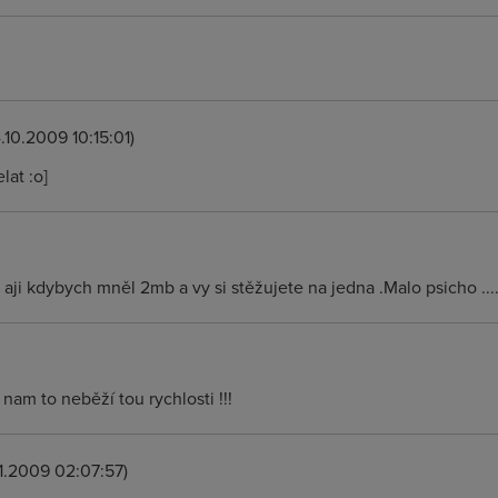
.10.2009 10:15:01)
at :o]
l aji kdybych mněl 2mb a vy si stěžujete na jedna .Malo psicho ...
am to neběží tou rychlosti !!!
11.2009 02:07:57)