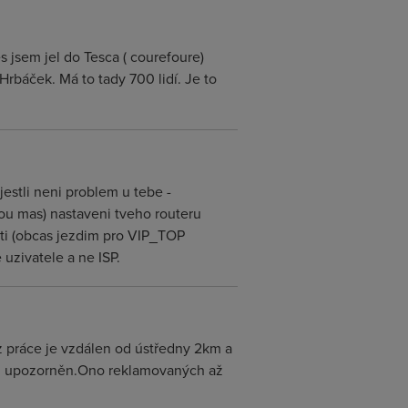
s jsem jel do Tesca ( courefoure)
 Hrbáček. Má to tady 700 lidí. Je to
estli neni problem u tebe -
kou mas) nastaveni tveho routeru
sti (obcas jezdim pro VIP_TOP
 uzivatele a ne ISP.
 práce je vzdálen od ústředny 2km a
sti upozorněn.Ono reklamovaných až