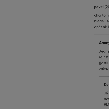
pavel
(26
chci to 
hledal j
opět až 
Anon
Jedna
reins
(jest
zakaz
Ko
Já
ne
8Mb