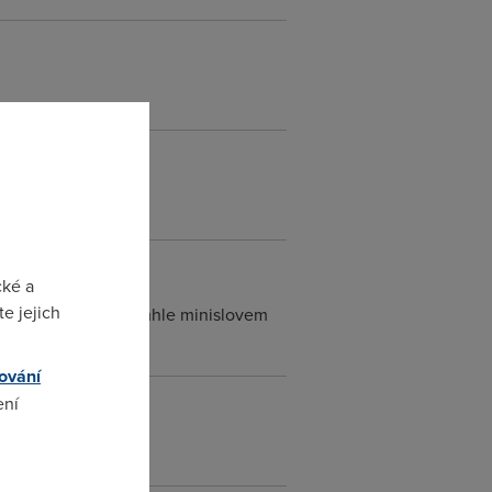
cké a
e jejich
at, ty parchanti to timhle minislovem
ování
ení
omto