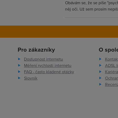
Obávám se, že se píše "psych
něj oči. Už sem prosím nepi
Pro zákazníky
O spol
Dostupnost internetu
Kontak
Měření rychlosti internetu
ADSL I
FAQ - často kladené otázky
Kariéra
Slovník
Ochran
Recenz