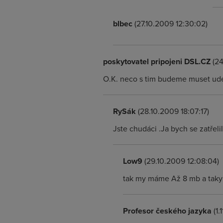
blbec
(27.10.2009 12:30:02)
poskytovatel pripojeni DSL.CZ
(24
O.K. neco s tim budeme muset udel
RySák
(28.10.2009 18:07:17)
Jste chudáci .Ja bych se zatřeli
Low9
(29.10.2009 12:08:04)
tak my máme Až 8 mb a taky n
Profesor českého jazyka
(1.