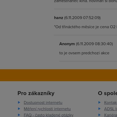
zamestnanec kina. novinari si boh
hanz
(6.11.2009 07:52:09)
"Od třináctého měsíce je cena O2 
Anonym
(6.11.2009 08:30:40)
to je ovsem predchozi akce
Pro zákazníky
O spol
Dostupnost internetu
Kontak
Měření rychlosti internetu
ADSL I
FAQ - často kladené otázky
Kariéra