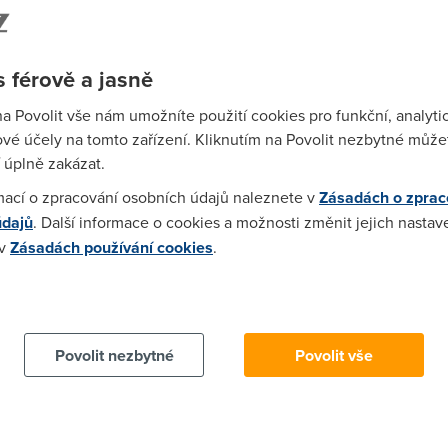
 člověk si přece nenatočí celovečerní film mobilem...:D
 férově a jasně
 Nechápeš to?
na Povolit vše nám umožníte použití cookies pro funkční, analyti
vé účely na tomto zařízení. Kliknutím na Povolit nezbytné můžet
 úplně zakázat.
47:27)
mací o zpracování osobních údajů naleznete v
Zásadách o zprac
nu řádně potrestat, třeba tím že bude 20 let splácet z prstu vycu
údajů
. Další informace o cookies a možnosti změnit jejich nastav
 v
Zásadách používání cookies
.
)
 cookies chcete dozvědět více, další podrobnosti najdete na t
o s internetem za 500 Kč
Povolit nezbytné
Povolit vše
8)
etačku a budou mluvit o vysoké společenské nebezpečnosti.... On
ost.... Jsem zvědav jak jí chtěj dokázat že nahrávku chtěla dále 