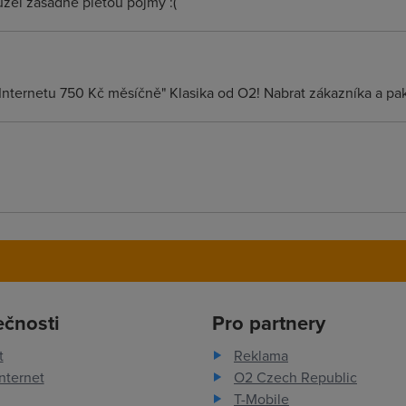
uzel zasadne pletou pojmy :(
Internetu 750 Kč měsíčně" Klasika od O2! Nabrat zákazníka a pa
ečnosti
Pro partnery
t
Reklama
nternet
O2 Czech Republic
T-Mobile