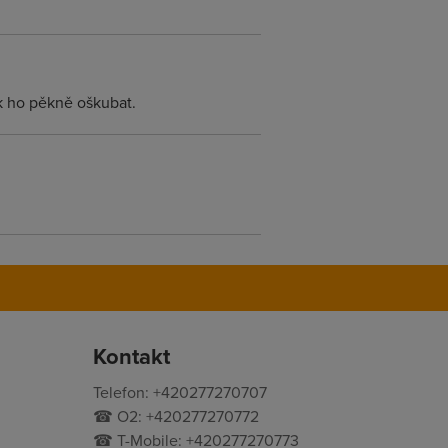
k ho pěkně oškubat.
Kontakt
Telefon: +420277270707
☎ O2: +420277270772
☎ T-Mobile: +420277270773