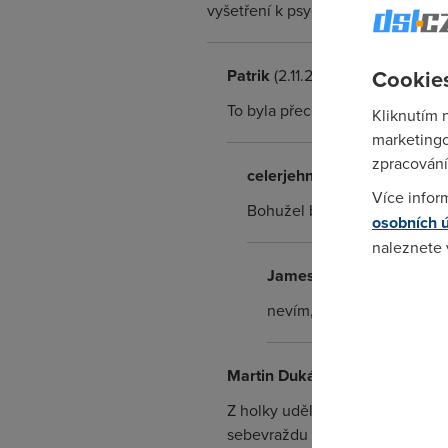
vyšetření k psychiatrovi. Normální
Cookies
Patrik
(2.11.2009 14:33:59)
To byla přece fanynka člověče.
Kliknutím 
marketingo
zpracování
celerjehnusnej
(2.11.2009 17:
Více infor
Bohužel bude třeba tuto dívči
osobních 
naleznete
James
(11.11.2009 18:38:32
Pokud se o
nevím,co to má společnéh
odkazu.
Martin Dukát
(2.11.2009 15:48:0
Z holky udělaj u soudu šlapku f
sebevraždu proste príma společn