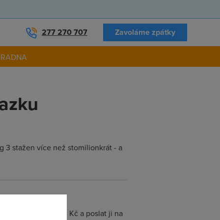
277 270 707
Zavoláme zpátky
ORADNA
vazku
 3 stažen více než stomilionkrát - a
ěli dát na místě 30 Kč a poslat ji na