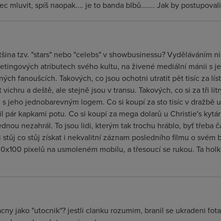
mluvit, spíš naopak.... je to banda blbů....... Jak by postupovali 
tšina tzv. "stars" nebo "celebs" v showbusinessu? Vyděláváním nik
etingových atributech svého kultu, na živené mediální mánii s 
ých fanoušcích. Takových, co jsou ochotni utratit pět tisíc za lís
t vichru a deště, ale stejně jsou v transu. Takových, co si za tři li
s jeho jednobarevným logem. Co si koupí za sto tisíc v dražbě u
nil pár kapkami potu. Co si koupí za mega dolarů u Christie's kytá
 jednou nezahrál. To jsou lidi, kterým tak trochu hráblo, byť třeba
 stůj co stůj získat i nekvalitní záznam posledního filmu o svém 
100x100 pixelů na usmoleném mobilu, a třesoucí se rukou. Ta holka
znacny jako "utocnik"? jestli clanku rozumim, branil se ukradeni fo