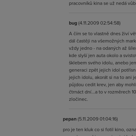
pracovníků kina se už nedá vůbec 
bug
(4.11.2009 02:54:58)
A čím se to vlastně dnes živí vě
dál častěji na všemožných mark
vždy jedno - na odaných až šílen
kde slyší jen auta okolo a svisto
šklebem svého idolu, anebo jen 
generaci zpět jejich idol potřís
jejich idolu, akorát si na to ani
půjdou cedit krev, jen aby mohli
čtrnáct dní...a to v rozměrech 
zločinec.
pepan
(5.11.2009 01:04:16)
pro je ten kluk co si fotil kino, o