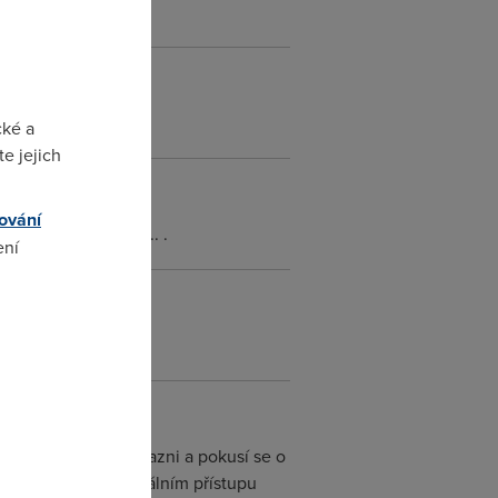
cké a
e jejich
ování
canou výši škody .... .
ení
omto
a se se v lagru zblazni a pokusí se o
šířit? A o profesionálním přístupu