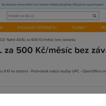
Do diskuse momentálně není možné vkládat příspěvky. Děkujeme za pochopení.
EB
RYCHLOST INTERNETU
ČLÁNKY
P
O2: Nahé ADSL za 500 Kč/měsíc bez závazku
 za 500 Kč/měsíc bez zá
u 9.10 ke stažení - Podvodník nabízí služby UPC - OpenOffice.org
napaří za takovou pitomost...spíš než pokutu a hrozit vězením jí m