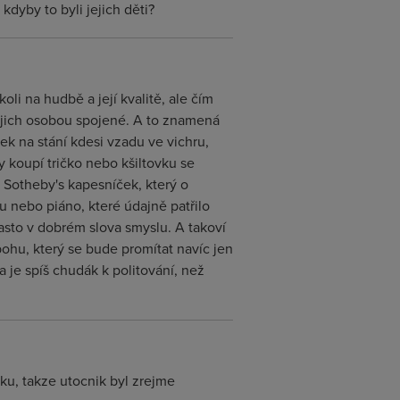
kdyby to byli jejich děti?
oli na hudbě a její kvalitě, ale čím
jejich osobou spojené. A to znamená
tek na stání kdesi vzadu ve vichru,
try koupí tričko nebo kšiltovku se
 Sotheby's kapesníček, který o
ru nebo piáno, které údajně patřilo
 často v dobrém slova smyslu. A takoví
bohu, který se bude promítat navíc jen
 je spíš chudák k politování, než
taku, takze utocnik byl zrejme