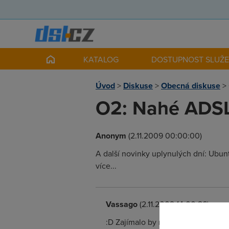
KATALOG
DOSTUPNOST SLUŽ
Úvod
>
Diskuse
>
Obecná diskuse
>
O2: Nahé ADSL
Anonym
(2.11.2009 00:00:00)
A další novinky uplynulých dní: Ubunt
více...
Vassago
(2.11.2009 14:00:26)
:D Zajímalo by mě, kolik té slečně 