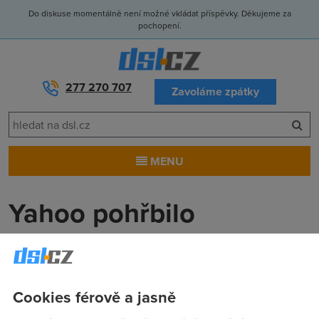
Do diskuse momentálně není možné vkládat příspěvky. Děkujeme za
pochopení.
277 270 707
Zavoláme zpátky
MENU
Yahoo pohřbilo
Geocities včetně tisíců
webů
Cookies férově a jasně
Anonym
(10.11.2009 00:00:00)