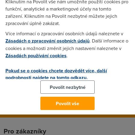
Kliknutím na Povolit vše nám umožníte použití cookies pro
Pamětníci možná zatlačí slzu, odpůrci hostingu na Geocities
funkční, analytické a marketingové účely na tomto
zase zajásají. Na konci minulého měsíce skončila významná
zařízení. Kliknutím na Povolit nezbytné můžete jejich
etapa internetového dění. Dříve extrémně navštěvovaný
zpracování úplně zakázat.
portál Geocities skončil svůj provoz, současný majitel, firma
Více informací o zpracování osobních údajů naleznete v
Yahoo, jej vyřadila definitivně z provozu.
Zásadách o zpracování osobních údajů
. Další informace o
cookies a možnosti změnit jejich nastavení naleznete v
Zásadách používání cookies
.
Jiří Kuchta
(11.11.2009 21:53:59)
Pokud se o cookies chcete dozvědět více, další
Připomíná mi to nedávné zlikvidování hostingu Atlasu u nás.
podrobnosti najdete na tomto odkazu.
Prý o tom byli uživatelé dostatečně informováni - jakousi
vývěskou kdesi v hlubinách webu centrum+atlas.
Povolit nezbytné
Povolit vše
Pro zákazníky