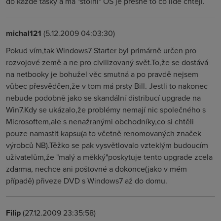
do každé tašky a má "stolní" OS je přesně to co lidé chtějí.
michal121
(5.12.2009 04:03:30)
Pokud vím,tak Windows7 Starter byl primárně určen pro
rozvojové země a ne pro civilizovaný svět.To,že se dostává
na netbooky je bohužel věc smutná a po pravdě nejsem
vůbec přesvědčen,že v tom má prsty Bill. Jestli to nakonec
nebude podobně jako se skandální distribucí upgrade na
Win7.Kdy se ukázalo,že problémy nemají nic společného s
Microsoftem,ale s nenažranými obchodníky,co si chtěli
pouze namastit kapsu(a to včetně renomovaných značek
výrobců NB).Těžko se pak vysvětlovalo vzteklým budoucím
uživatelům,že "malý a měkký"poskytuje tento upgrade zcela
zdarma, nechce ani poštovné a dokonce(jako v mém
případě) přiveze DVD s Windows7 až do domu.
Filip
(27.12.2009 23:35:58)