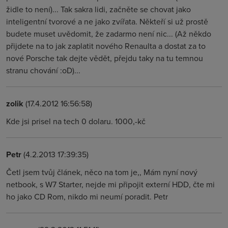
židle to není)... Tak sakra lidi, začněte se chovat jako
inteligentní tvorové a ne jako zvířata. Někteří si už prostě
budete muset uvědomit, že zadarmo není nic... (Až někdo
přijdete na to jak zaplatit nového Renaulta a dostat za to
nové Porsche tak dejte vědět, přejdu taky na tu temnou
stranu chování :oD)...
zolik
(17.4.2012 16:56:58)
Kde jsi prisel na tech 0 dolaru. 1000,-kč
Petr
(4.2.2013 17:39:35)
Četl jsem tvůj článek, něco na tom je,, Mám nyní nový
netbook, s W7 Starter, nejde mi připojit externí HDD, čte mi
ho jako CD Rom, nikdo mi neumí poradit. Petr