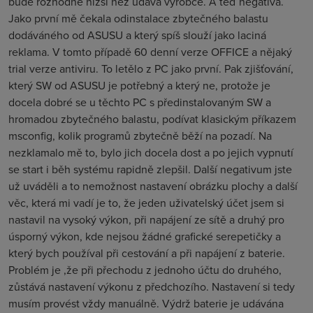
bude rozhodně nižší než udává výrobce. A teď negativa.
Jako první mě čekala odinstalace zbytečného balastu
dodáváného od ASUSU a který spíš slouží jako laciná
reklama. V tomto případě 60 denní verze OFFICE a nějaký
trial verze antiviru. To letělo z PC jako první. Pak zjišťování,
který SW od ASUSU je potřebný a který ne, protože je
docela dobré se u těchto PC s předinstalovaným SW a
hromadou zbytečného balastu, podívat klasickým příkazem
msconfig, kolik programů zbytečně běží na pozadí. Na
nezklamalo mě to, bylo jich docela dost a po jejich vypnutí
se start i běh systému rapidně zlepšil. Další negativum jste
už uváděli a to nemožnost nastavení obrázku plochy a další
věc, která mi vadí je to, že jeden uživatelský účet jsem si
nastavil na vysoký výkon, při napájení ze sítě a druhý pro
úsporný výkon, kde nejsou žádné grafické serepetičky a
který bych používal při cestování a při napájení z baterie.
Problém je ,že při přechodu z jednoho účtu do druhého,
zůstává nastavení výkonu z předchozího. Nastavení si tedy
musím provést vždy manuálně. Výdrž baterie je udávána