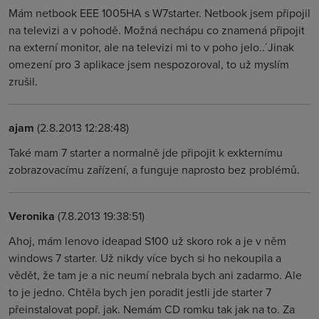
Mám netbook EEE 1005HA s W7starter. Netbook jsem připojil
na televizi a v pohodě. Možná nechápu co znamená připojit
na externí monitor, ale na televizi mi to v poho jelo..´Jinak
omezení pro 3 aplikace jsem nespozoroval, to už myslím
zrušil.
ajam
(2.8.2013 12:28:48)
Také mam 7 starter a normalně jde připojit k exkternímu
zobrazovacímu zařízení, a funguje naprosto bez problémů.
Veronika
(7.8.2013 19:38:51)
Ahoj, mám lenovo ideapad S100 už skoro rok a je v něm
windows 7 starter. Už nikdy více bych si ho nekoupila a
vědět, že tam je a nic neumí nebrala bych ani zadarmo. Ale
to je jedno. Chtěla bych jen poradit jestli jde starter 7
přeinstalovat popř. jak. Nemám CD romku tak jak na to. Za