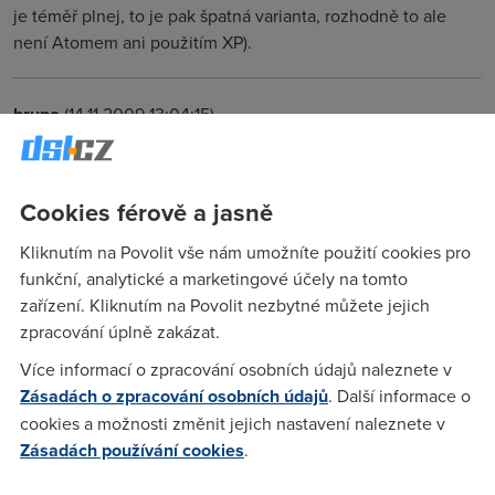
je téměř plnej, to je pak špatná varianta, rozhodně to ale
není Atomem ani použitím XP).
bruno
(14.11.2009 13:04:15)
Nie je to všeobecný problém win, ale problém kombinácie
WinXP+SSD disk, s ktorým si 9-ročný WinXP pochopiteľne
nerozumie. Rieši to ovládač Flashfire, prípadne ďalšie
Cookies férově a jasně
úpravy.
Kliknutím na Povolit vše nám umožníte použití cookies pro
funkční, analytické a marketingové účely na tomto
michal121
(5.12.2009 04:16:37)
zařízení. Kliknutím na Povolit nezbytné můžete jejich
zpracování úplně zakázat.
Lidi,já vás fakt nechápu,co má společného Microsoft s OS na
Více informací o zpracování osobních údajů naleznete v
vašem NB.Výrobce NB rozhoduje a odpovídá za OS s kterým
Zásadách o zpracování osobních údajů
. Další informace o
svůj výrobek prodává.Nebo snad váš notas vyrobil Bill?A
nakonec jste to vy,kdo si vybírá s nekonečné nabídky
cookies a možnosti změnit jejich nastavení naleznete v
notebooků,netbooků a OS nainstalovaných na nich.Takže v
Zásadách používání cookies
.
konečném důsledku jste ten vůl vy,nikdo vás přece nenutil