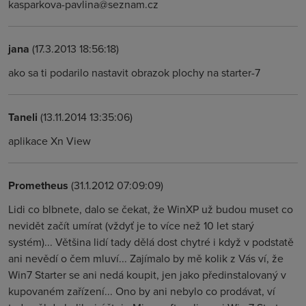
kasparkova-pavlina@seznam.cz
jana
(17.3.2013 18:56:18)
ako sa ti podarilo nastavit obrazok plochy na starter-7
Taneli
(13.11.2014 13:35:06)
aplikace Xn View
Prometheus
(31.1.2012 07:09:09)
Lidi co blbnete, dalo se čekat, že WinXP už budou muset co
nevidět začít umírat (vždyť je to více než 10 let starý
systém)... Většina lidí tady dělá dost chytré i když v podstatě
ani nevědí o čem mluví... Zajímalo by mě kolik z Vás ví, že
Win7 Starter se ani nedá koupit, jen jako předinstalovaný v
kupovaném zařízení... Ono by ani nebylo co prodávat, ví