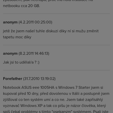
netbooku cca 20 GB.
anonym
(4.2.2011 00:25:00)
jetě že jsem našel tuhle diskuzi diky ní si mužu změnit
tapetu moc díky
anonym
(8.2.2011 14:46:13)
Jak jsi to udělal/a ? :)
Forefather
(31.7.2010 13:19:02)
Notebook ASUS eee 1005HA s Windows 7 Starter jsem si
kupoval před 10 dny, před dovolenou v Itálii a postupně jsem
zjišťoval co ten systém umí a co ne. Jsem také zapřísáhlý
vyznavač Windows XP a tak co píšu je názor člověka, který
spíš čekal problémy s tímto "osekaným" systémem. Psali jste