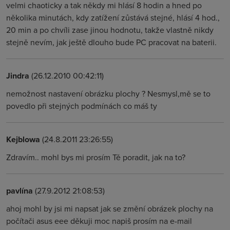
velmi chaoticky a tak někdy mi hlásí 8 hodin a hned po
několika minutách, kdy zatížení zůstává stejné, hlásí 4 hod.,
20 min a po chvíli zase jinou hodnotu, takže vlastně nikdy
stejně nevím, jak ještě dlouho bude PC pracovat na baterii.
Jindra
(26.12.2010 00:42:11)
nemožnost nastavení obrázku plochy ? Nesmysl,mě se to
povedlo při stejných podmínách co máš ty
Kejblowa
(24.8.2011 23:26:55)
Zdravím.. mohl bys mi prosím Tě poradit, jak na to?
pavlína
(27.9.2012 21:08:53)
ahoj mohl by jsi mi napsat jak se změní obrázek plochy na
počítači asus eee děkuji moc napiš prosím na e-mail