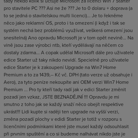
tady někdo kolik si účtuje Microsoft za licenci Win 7 Starter
pro stavitele PC ??? Asi ne že ??? Je to 0 dolaru + doprava (a
to se jedná o stavitelskou multi licenci)... Je to řekněme
něco jako reklamní OS, proto i ta omezení (i když i tak se
systém nechá bez problémů využívat, veškerá omezení jsou
snesitelná) Ano opravdu Microsoft je v tom opět nevině... Na
vině jsou zase výrobci ntb, kteří vydělávají na něčem co
dostaly zdarma... A copak udělal Microsoft dále pro uživatele
edice Starter už taky nikdo nevidí. Specielně pro uživatele
edice Starter je k zakoupení Upgrade na Win7 Home
Premium a to za 1439,-- Kč vč. DPH (tato verze už obsahuje i
Aero), za tyto peníze nekoupíte ani OEM verzi Win7 Home
Premium ... Pro ty kteří tady radí jak v edici Starter změnit
pozadí jen vzkaz, JSTE BEZNADĚJNÍ !!! Opravdu je mi
smutno z toho jak se každý snaží něco obejít respektive
ukrást!!! Lidi kupte si raději ten upgrade na vyšší verzi,
změna pozadí plochy v edidi Starter je totiž v rozporu s
licenčními podmínkami které jste musel každý odsouhlasit
při prvním spuštění a co si budeme nalhávat nikdo jste je