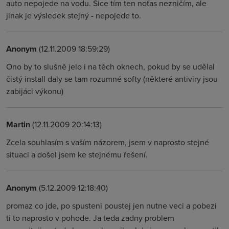
auto nepojede na vodu. Sice tím ten noťas nezničím, ale
jinak je výsledek stejný - nepojede to.
Anonym
(12.11.2009 18:59:29)
Ono by to slušně jelo i na těch oknech, pokud by se udělal
čistý install daly se tam rozumné softy (některé antiviry jsou
zabijáci výkonu)
Martin
(12.11.2009 20:14:13)
Zcela souhlasím s vaším názorem, jsem v naprosto stejné
situaci a došel jsem ke stejnému řešení.
Anonym
(5.12.2009 12:18:40)
promaz co jde, po spusteni poustej jen nutne veci a pobezi
ti to naprosto v pohode. Ja teda zadny problem