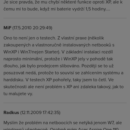
Je sice pravda, že mu chybí některé funkce oproti XP, ale k
čemu mi to bude, když mi baterie vydrží 1,5 hodiny....
MiF
(17.5.2010 20:29:49)
Ono to není jen o testech. Z vlastní praxe (několik
zakoupených a vlastnoručně instalovaných netbooků s
WinXP i Win7/nejen Starter). V základní instalaci rozdíl
naprosto minimální, protože i WinXP jely v pohodě tak
dlouho, jak bylo prodejcem slibováno. Později se to už
posuzovat nedá, protože to souvisí se zahlcením systému a
harddisku. V testech XP pohořely, taky jsem to četl. Ve
skutečnosti ale není problém s XP ani zdaleka takový, jak to
tu malujete vy.
Radkus
(12.11.2009 17:42:35)
Myslím že problém na netboocích se netýká jenom W7, ale
windowsů všeobecně. Osobně mám Acer Aspire One 110,