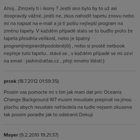
Ahoj.. Zmizely ti i ikony ? Jestli ano bylo by to už asi
doopravdy vážné..jestli ne, zkus nahodit tapetu znovu nebo
mi na napsat na e-mail a já ti pošlu nejlepší program na
změnu tapety. V každěm případě stalo se to buďto proto že
tapeta přesáhla velikost, nebo je špatný
program(nejpravděpodobnější) , nebo si prostě netbook
nepřeje tuto tapetu.. stává se , v každém případě se mi ozvi
na email : jashin@atlas.cz , přeji mnoho štěstí:)
prcek
(18.7.2012 01:59:35)
Prosim vas pomocte mi s tim jak mam dat pric Oceanis
Change Background W7 musim meustale prepinat na jinou
plochu abych neustale nehledela na tudle nejsem zkusena
tak prosim poradte jak to odstranit.Dekuji
Mayer
(9.2.2010 19:21:37)