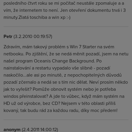
posledního čtvrt roku se mi počítač neustále zpomaluje a a
vím, že internetem to není. Jen otevření dokumentu trvá i 3
minuty.Zlatá toschiba a win xp :-)
Petr
(3.2.2010 00:19:57)
Zdravím, mám takový problém s Win 7 Starter na svém
netbooku. Po zjištění, že se nedá měnit pozadí, jsem na netu
našel program Oceanis Change Background. Po
nainstalování a restartu vypadalo vše slibně - pozadí
naskočilo...ale asi po minutě, z nepochopitelných důvodů
pozadí zčernalo a nedá se s tím nic dělat. Neví prosím někdo
jak to vyřešit? Pomůže obnovit systém nebo je potřeba
windos přeinstalovat? A jde to vůbec, když mám systém na
HD už od výrobce, bez CD? Nejsem v této oblasti příliš
kovaný, tak budu rád za každou radu, díky moc předem!
anonym
(2.4.2011 14:00:12)