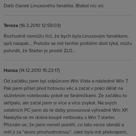
Dalši članek Linuxového fanatika. Blabol nic vic
Tereza
(16.3.2010 12:59:03)
Rozhodně nemůžu říct, že bych byla Linuxovým fanatikem,
spíš naopak... Protože se mě tenhle problém dost týká, můžu
potvrdit, že Starter je prostě ZLO...
Honza
(14.12.2010 15:23:17)
Od začátku jsem byl odpůrcem Win Vista a následně Win 7.
Pak jsem přišel před hotovou věc a začal v práci dělat na
služebním notebooku právě se Sedmičkami. Ze začátku to
skřípalo, ale začal jsem si více a více zvykat. Na svých
ostatních PC jsem do té doby provozoval výhradně Win XP.
Naskytla se mi dobrá koupě netbooku s Win 7 starter.
Přiznám se, že jsem neměl ponětí, co tato verze obnáší a
měl ji za "skoro plnohodnotnou". Jaké bylo mé překvapení,