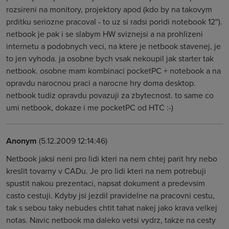
rozsireni na monitory, projektory apod (kdo by na takovym
prditku seriozne pracoval - to uz si radsi poridi notebook 12'').
netbook je pak i se slabym HW sviznejsi a na prohlizeni
internetu a podobnych veci, na ktere je netbook stavenej, je
to jen vyhoda. ja osobne bych vsak nekoupil jak starter tak
netbook. osobne mam kombinaci pocketPC + notebook a na
opravdu narocnou praci a narocne hry doma desktop.
netbook tudiz opravdu povazuji za zbytecnost. to same co
umi netbook, dokaze i me pocketPC od HTC :-)
Anonym
(5.12.2009 12:14:46)
Netbook jaksi neni pro lidi kteri na nem chtej parit hry nebo
kreslit tovarny v CADu. Je pro lidi kteri na nem potrebuji
spustit nakou prezentaci, napsat dokument a predevsim
casto cestuji. Kdyby jsi jezdil pravidelne na pracovni cestu,
tak s sebou taky nebudes chtit tahat nakej jako krava velkej
notas. Navic netbook ma daleko vetsi vydrz, takze na cesty