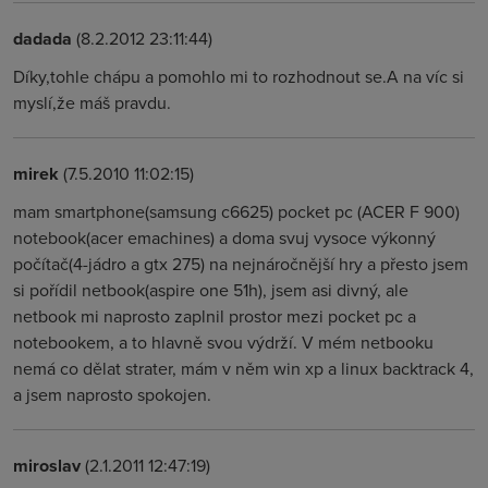
dadada
(8.2.2012 23:11:44)
Díky,tohle chápu a pomohlo mi to rozhodnout se.A na víc si
myslí,že máš pravdu.
mirek
(7.5.2010 11:02:15)
mam smartphone(samsung c6625) pocket pc (ACER F 900)
notebook(acer emachines) a doma svuj vysoce výkonný
počítač(4-jádro a gtx 275) na nejnáročnější hry a přesto jsem
si pořídil netbook(aspire one 51h), jsem asi divný, ale
netbook mi naprosto zaplnil prostor mezi pocket pc a
notebookem, a to hlavně svou výdrží. V mém netbooku
nemá co dělat strater, mám v něm win xp a linux backtrack 4,
a jsem naprosto spokojen.
miroslav
(2.1.2011 12:47:19)