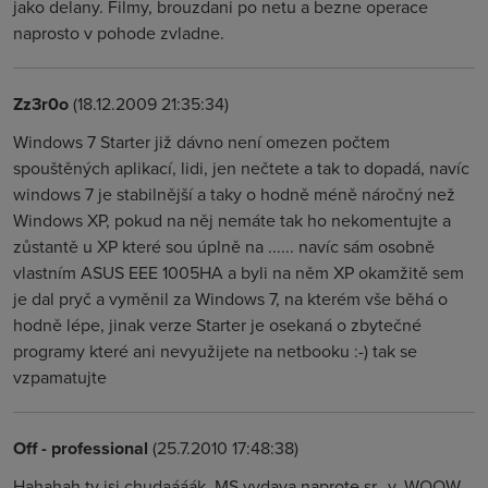
jako delany. Filmy, brouzdani po netu a bezne operace
naprosto v pohode zvladne.
Zz3r0o
(18.12.2009 21:35:34)
Windows 7 Starter již dávno není omezen počtem
spouštěných aplikací, lidi, jen nečtete a tak to dopadá, navíc
windows 7 je stabilnější a taky o hodně méně náročný než
Windows XP, pokud na něj nemáte tak ho nekomentujte a
zůstantě u XP které sou úplně na ...... navíc sám osobně
vlastním ASUS EEE 1005HA a byli na něm XP okamžitě sem
je dal pryč a vyměnil za Windows 7, na kterém vše běhá o
hodně lépe, jinak verze Starter je osekaná o zbytečné
programy které ani nevyužijete na netbooku :-) tak se
vzpamatujte
Off - professional
(25.7.2010 17:48:38)
Hahahah ty jsi chudaááák. MS vydava naprote sr...y, WOOW