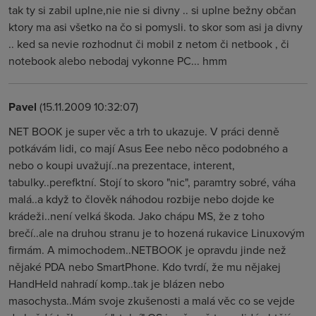
tak ty si zabil uplne,nie nie si divny .. si uplne bežny občan
ktory ma asi všetko na čo si pomysli. to skor som asi ja divny
.. ked sa nevie rozhodnut či mobil z netom či netbook , či
notebook alebo nebodaj vykonne PC... hmm
Pavel
(15.11.2009 10:32:07)
NET BOOK je super věc a trh to ukazuje. V práci denně
potkávám lidi, co mají Asus Eee nebo něco podobného a
nebo o koupi uvažují..na prezentace, interent,
tabulky..perefktní. Stojí to skoro "nic", paramtry sobré, váha
malá..a když to člověk náhodou rozbije nebo dojde ke
krádeži..není velká škoda. Jako chápu MS, že z toho
brečí..ale na druhou stranu je to hozená rukavice Linuxovým
firmám. A mimochodem..NETBOOK je opravdu jinde než
nějaké PDA nebo SmartPhone. Kdo tvrdí, že mu nějakej
HandHeld nahradí komp..tak je blázen nebo
masochysta..Mám svoje zkušenosti a malá věc co se vejde