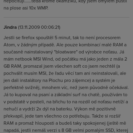
nepocituji......teda krome okamziku, kdy jsem omylem pustil
na plose asi 10x WMP.
Jindra
(13.11.2009 00:06:21)
Jestli se firefox spouštěl 5 minut, tak to není procesorem
Atom, v žádným případě. Ale pouze kombinací malé RAM a
současně nainstalovaný "bloatware" od výrobce noťasu. Já
mám netbook MSI Wind, od počátku má jako jeden z mála 2
GB RAM, promazal jsem všechen soft co jsem nechtěl (a
pochválit musím MSI, že řadu věcí tam ani neinstalovali, ale
jen dali instalátory na Plochu pro zájemce) a systém je
perfektně svižněj, mnohem víc, než jsem původně očekával.
Já to kupoval na psaní a základní surf na chatě, používám to
v podstatě v posteli, na břichu to na rozdíl od noťasu netíží a
nehučí a vydrží 2x dýl na baterku. Výkon mě pozitivně
překvapil, jede tam všechno co potřebuju. Takže si rozšiř
RAM a promaž hlouposti a budeš taky spokojenej (ještě mě
napadá, jestli nemáš verzi s 8 GB velmi pomalým SSD, kterej