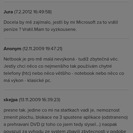
Jura
(7.2.2012 16:49:58)
Docela by mě zajímalo, jestli by mi Microsoft za to vrátil
peníze ? Vratil.Mam to vyzkousene.
Anonym
(12.11.2009 19:47:21)
Netbook je pro mě malá nevýkoná - tudíž zbytečná věc.
Jestly chci něco co nejmenšího tak používám chytré
telefony (htc) nebo něco většího - notebook nebo něco co
má výkon - klasické pc.
skejpa
(13.11.2009 16:39:23)
presne tak. jedine co mi na startkach vadi je, nemoznost
zmenit plochu, blokace na 3 spustene aplikace (odstraneno)
a prehravani DVD (z toho co jsem tedy slysel...) naopak
povazuji za vyhodu ze system zbavili zbytecnosti v podobe