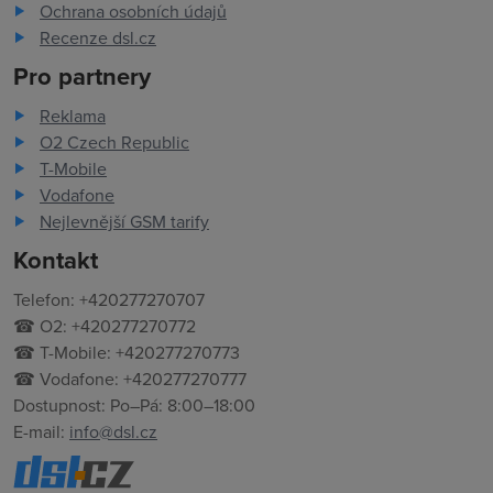
Ochrana osobních údajů
Recenze dsl.cz
Pro partnery
Reklama
O2 Czech Republic
T-Mobile
Vodafone
Nejlevnější GSM tarify
Kontakt
Telefon: +420277270707
☎ O2: +420277270772
☎ T-Mobile: +420277270773
☎ Vodafone: +420277270777
Dostupnost: Po–Pá: 8:00–18:00
E-mail:
info@dsl.cz