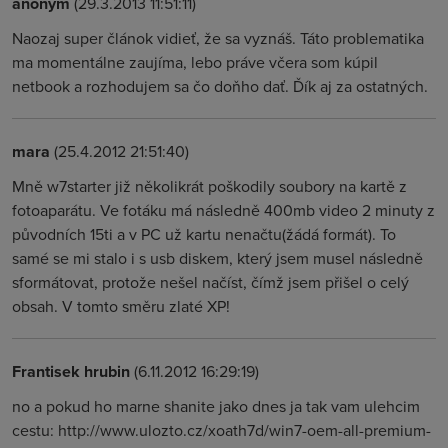
anonym
(29.3.2013 11:51:11)
Naozaj super článok vidieť, že sa vyznáš. Táto problematika
ma momentálne zaujíma, lebo práve včera som kúpil
netbook a rozhodujem sa čo doňho dať. Ďík aj za ostatných.
mara
(25.4.2012 21:51:40)
Mně w7starter již několikrát poškodily soubory na kartě z
fotoaparátu. Ve fotáku má následně 400mb video 2 minuty z
původních 15ti a v PC už kartu nenačtu(žádá formát). To
samé se mi stalo i s usb diskem, který jsem musel následně
sformátovat, protože nešel načíst, čímž jsem přišel o celý
obsah. V tomto směru zlaté XP!
Frantisek hrubin
(6.11.2012 16:29:19)
no a pokud ho marne shanite jako dnes ja tak vam ulehcim
cestu: http://www.ulozto.cz/xoath7d/win7-oem-all-premium-