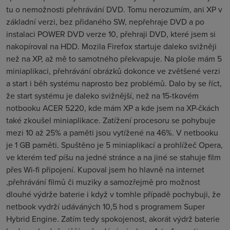
tu o nemožnosti přehrávání DVD. Tomu nerozumím, ani XP v
základní verzi, bez přidaného SW, nepřehraje DVD a po
instalaci POWER DVD verze 10, přehraji DVD, které jsem si
nakopíroval na HDD. Mozila Firefox startuje daleko svižněji
než na XP, až mě to samotného překvapuje. Na ploše mám 5
miniaplikaci, přehrávání obrázků dokonce ve zvětšené verzi
a start i běh systému naprosto bez problémů. Dalo by se říct,
že start systému je daleko svižnější, než na 15-tkovém
notbooku ACER 5220, kde mám XP a kde jsem na XP-čkách
také zkoušel miniaplikace. Zatížení procesoru se pohybuje
mezi 10 až 25% a paměti jsou vytížené na 46%. V netbooku
je 1 GB paměti. Spuštěno je 5 miniaplikací a prohlížeč Opera,
ve kterém teď píšu na jedné stránce a na jiné se stahuje film
přes Wi-fi připojení. Kupoval jsem ho hlavně na internet
,přehrávání filmů či muziky a samozřejmě pro možnost
dlouhé výdrže baterie i když v tomhle případě pochybuji, že
netbook vydrží udáváných 10,5 hod s programem Super
Hybrid Engine. Zatím tedy spokojenost, akorát výdrž baterie