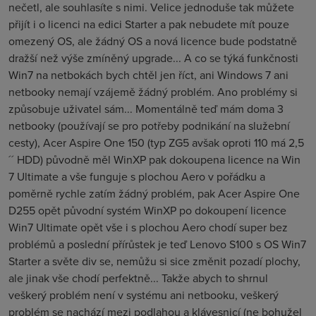
nečetl, ale souhlasíte s nimi. Velice jednoduše tak můžete
přijít i o licenci na edici Starter a pak nebudete mít pouze
omezený OS, ale žádný OS a nová licence bude podstatně
dražší než výše zmíněný upgrade... A co se týká funkčnosti
Win7 na netbokách bych chtěl jen říct, ani Windows 7 ani
netbooky nemají vzájemě žádný problém. Ano problémy si
způsobuje uživatel sám... Momentálně teď mám doma 3
netbooky (používají se pro potřeby podnikání na služební
cesty), Acer Aspire One 150 (typ ZG5 avšak oproti 110 má 2,5
´´ HDD) původně měl WinXP pak dokoupena licence na Win
7 Ultimate a vše funguje s plochou Aero v pořádku a
poměrně rychle zatím žádný problém, pak Acer Aspire One
D255 opět původní systém WinXP po dokoupení licence
Win7 Ultimate opět vše i s plochou Aero chodí super bez
problémů a poslední přírůstek je teď Lenovo S100 s OS Win7
Starter a světe div se, nemůžu si sice změnit pozadí plochy,
ale jinak vše chodí perfektně... Takže abych to shrnul
veškerý problém není v systému ani netbooku, veškerý
problém se nachází mezi podlahou a klávesnicí (ne bohužel