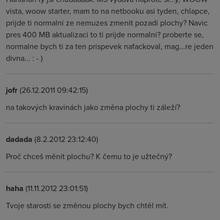
vista, woow starter, mam to na netbooku asi tyden, chlapce,
prijde ti normalni ze nemuzes zmenit pozadi plochy? Navic
pres 400 MB aktualizaci to ti prijde normalni? proberte se,
normalne bych ti za ten prispevek nafackoval, mag...re jeden
divna... : - )
jofr
(26.12.2011 09:42:15)
na takových kravinách jako změna plochy ti záleží?
dadada
(8.2.2012 23:12:40)
Proč chceš měnit plochu? K čemu to je užtečný?
haha
(11.11.2012 23:01:51)
Tvoje starosti se změnou plochy bych chtěl mít.