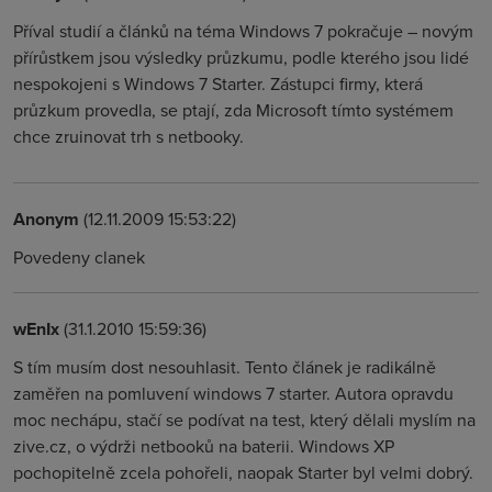
Příval studií a článků na téma Windows 7 pokračuje – novým
přírůstkem jsou výsledky průzkumu, podle kterého jsou lidé
nespokojeni s Windows 7 Starter. Zástupci firmy, která
průzkum provedla, se ptají, zda Microsoft tímto systémem
chce zruinovat trh s netbooky.
Anonym
(12.11.2009 15:53:22)
Povedeny clanek
wEnIx
(31.1.2010 15:59:36)
S tím musím dost nesouhlasit. Tento článek je radikálně
zaměřen na pomluvení windows 7 starter. Autora opravdu
moc nechápu, stačí se podívat na test, který dělali myslím na
zive.cz, o výdrži netbooků na baterii. Windows XP
pochopitelně zcela pohořeli, naopak Starter byl velmi dobrý.