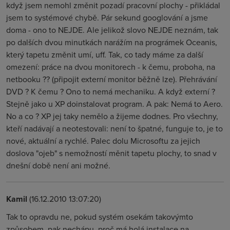
když jsem nemohl změnit pozadí pracovní plochy - přikládal
jsem to systémové chybě. Pár sekund googlování a jsme
doma - ono to NEJDE. Ale jelikož slovo NEJDE neznám, tak
po dalších dvou minutkách narážím na prográmek Oceanis,
který tapetu změnit umí, uff. Tak, co tady máme za další
omezení: práce na dvou monitorech - k čemu, proboha, na
netbooku ?? (připojit externí monitor běžně lze). Přehrávání
DVD ? K čemu ? Ono to nemá mechaniku. A když externí ?
Stejně jako u XP doinstalovat program. A pak: Nemá to Aero.
No a co ? XP jej taky nemělo a žijeme dodnes. Pro všechny,
kteří nadávají a neotestovali: není to špatné, funguje to, je to
nové, aktuální a rychlé. Palec dolu Microsoftu za jejich
doslova "ojeb" s nemožností měnit tapetu plochy, to snad v
dnešní době není ani možné.
Kamil
(16.12.2010 13:07:20)
Tak to opravdu ne, pokud systém osekám takovýmto
způsobem, pak nechápu, proč má holá instalace na