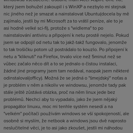
který jsem bohužel zakoupil i s WinXP a nezbylo mi stejnak
nic jiného než je smazat a nainstalovat Ubuntu(docela by mě
zajímalo, jestli by mi Microsoft za to vrátil peníze, ale to je
asi hodně velké sci-fi), protože s "widlema" to po
nainstalování antiviru a připojení k netu prostě nejelo. Pokud
jsem se odpojil od netu tak to jakž-takž fungovalo, jenomže
to tak trošičku potom už postrádalo to kouzlo. Po připojení k
netu a "kliknutí" na Firefox, trvalo více než 5minut než se
vůbec začalo něco dít a to se jednalo o čistou instalaci,
žádné jiné programy jsem tam nedával, naopak jsem některé
odinstaloval(officy). Možná že se jedná o "šmejdský" noťas a
je problém v něm a nikoliv ve windowsu, jenomže tady pak
stále ještě zůstává otázka, proč na něm linux jede bez
problémů. Nechci aby to vypadalo, jako že jsem nějaký
propagátor linuxu, moc mi tenhle systém nesedí a na
"velkém" počítači používám windows se vší spokojeností, ale
osobně si myslím, že netbook a windows jsou dvě naprosto
neslučitelné věci, je to asi jako zkoušet, jestli mi náhodou