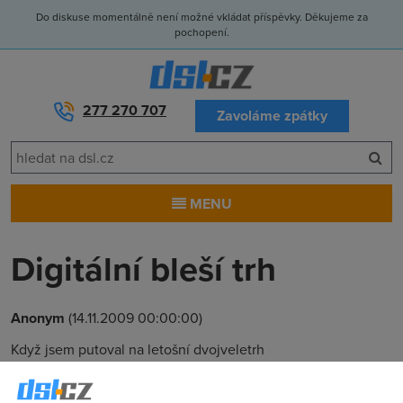
Do diskuse momentálně není možné vkládat příspěvky. Děkujeme za
pochopení.
277 270 707
Zavoláme zpátky
MENU
Digitální bleší trh
Anonym
(14.11.2009 00:00:00)
Když jsem putoval na letošní dvojveletrh
Digitex+Interkamera, netušil jsem, že už cesta sama
předznamenala mé následné dojmy. Poté, co vlak měl