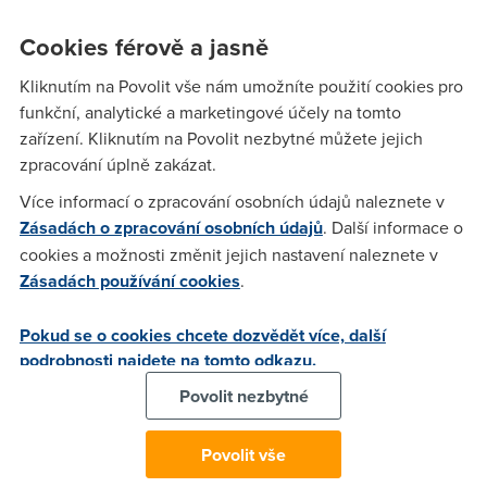
zpoždění skoro půl hodiny a před námi jedoucí brněnská
tramvaj se srazila s osobním autem, jsem dorazil na
Cookies férově a jasně
Výstaviště o dobrou třičtvrtěhodinu později, než jsem
Kliknutím na Povolit vše nám umožníte použití cookies pro
zamýšlel. Netušil jsem, že by se hodila ještě stávka semaforů
funkční, analytické a marketingové účely na tomto
a vrátných u vstupu - a pořád by času na prohlídku bylo víc
zařízení. Kliknutím na Povolit nezbytné můžete jejich
než dost.
zpracování úplně zakázat.
Více informací o zpracování osobních údajů naleznete v
Vassago
(14.11.2009 17:50:29)
Zásadách o zpracování osobních údajů
. Další informace o
cookies a možnosti změnit jejich nastavení naleznete v
Marně vzpomínám na doby před dvanácti lety, kdy jsem
Zásadách používání cookies
.
coby jedenáctiletý klučina jezdil s tátou na Invex a pak svoje
spoulužáky oslňoval vyprávěním o našlapaném výstavišti,
Pokud se o cookies chcete dozvědět více, další
kde se tísnily tisíce lidí, všechny pavilony byly zaplněny až
podrobnosti najdete na tomto odkazu.
po strop a v sekci Come in Future megalomanské stánky
všech, kdo v herní branži něco znamenali vyplňovaly prostor
Povolit nezbytné
mezi stovkama počítačů, na kterých mohl každý zkusit to
nejnovější, co herní průmysl nabízel...kde ty časy. To, co se
Povolit vše
na výstavišti předvádělo polední roky byla úplná ubohost...