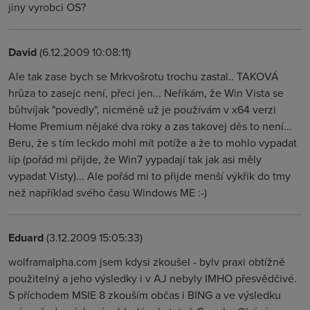
jiny vyrobci OS?
David
(6.12.2009 10:08:11)
Ale tak zase bych se Mrkvošrotu trochu zastal.. TAKOVÁ
hrůza to zasejc není, přeci jen... Neříkám, že Win Vista se
bůhvíjak "povedly", nicméně už je používám v x64 verzi
Home Premium nějaké dva roky a zas takovej děs to není...
Beru, že s tím leckdo mohl mít potíže a že to mohlo vypadat
líp (pořád mi přijde, že Win7 yypadají tak jak asi měly
vypadat Visty)... Ale pořád mi to přijde menší výkřik do tmy
než například svého času Windows ME :-)
Eduard
(3.12.2009 15:05:33)
wolframalpha.com jsem kdysi zkoušel - bylv praxi obtížně
použitelný a jeho výsledky i v AJ nebyly IMHO přesvědčivé.
S příchodem MSIE 8 zkouším občas i BING a ve výsledku