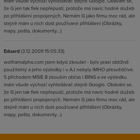
mám všude výchozí vyhledávač stejně Google. Obávám se,
že G jen tak flek nepřepustí, protože má navíc hodně služeb
po přihlášení propojených. Nemám G jako firmu moc rád, ale
stejně mám u nich dost používané přihlášení (Obrázky,
mapy, pošta, dokumenty...)
Eduard
(3.12.2009 15:05:33)
wolframalpha.com jsem kdysi zkoušel - bylv praxi obtížně
použitelný a jeho výsledky i v AJ nebyly IMHO přesvědčivé.
S příchodem MSIE 8 zkouším občas i BING a ve výsledku
mám všude výchozí vyhledávač stejně Google. Obávám se,
že G jen tak flek nepřepustí, protože má navíc hodně služeb
po přihlášení propojených. Nemám G jako firmu moc rád, ale
stejně mám u nich dost používané přihlášení (Obrázky,
mapy, pošta, dokumenty...)