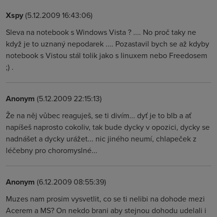
Xspy
(5.12.2009 16:43:06)
Sleva na notebook s Windows Vista ? .... No proč taky ne
když je to uznaný nepodarek .... Pozastavil bych se až kdyby
notebook s Vistou stál tolik jako s linuxem nebo Freedosem
;) .
Anonym
(5.12.2009 22:15:13)
Že na něj vůbec reaguješ, se ti divím... dyť je to blb a ať
napíšeš naprosto cokoliv, tak bude dycky v opozici, dycky se
nadnášet a dycky urážet... nic jiného neumí, chlapeček z
léčebny pro choromyslné...
Anonym
(6.12.2009 08:55:39)
Muzes nam prosim vysvetlit, co se ti nelibi na dohode mezi
Acerem a MS? On nekdo brani aby stejnou dohodu udelali i