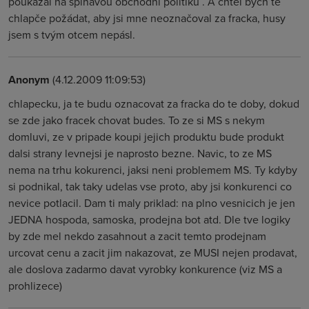
poukázal na špinavou obchodní politiku . A chtěl bych tě
chlapče požádat, aby jsi mne neoznačoval za fracka, husy
jsem s tvým otcem nepásl.
Anonym
(4.12.2009 11:09:53)
chlapecku, ja te budu oznacovat za fracka do te doby, dokud
se zde jako fracek chovat budes. To ze si MS s nekym
domluvi, ze v pripade koupi jejich produktu bude produkt
dalsi strany levnejsi je naprosto bezne. Navic, to ze MS
nema na trhu kokurenci, jaksi neni problemem MS. Ty kdyby
si podnikal, tak taky udelas vse proto, aby jsi konkurenci co
nevice potlacil. Dam ti maly priklad: na plno vesnicich je jen
JEDNA hospoda, samoska, prodejna bot atd. Dle tve logiky
by zde mel nekdo zasahnout a zacit temto prodejnam
urcovat cenu a zacit jim nakazovat, ze MUSI nejen prodavat,
ale doslova zadarmo davat vyrobky konkurence (viz MS a
prohlizece)