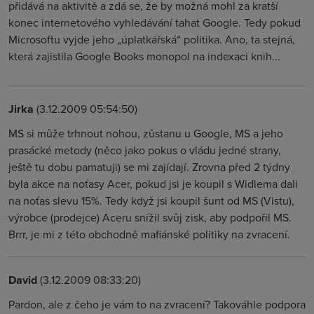
přidává na aktivitě a zdá se, že by možná mohl za kratší
konec internetového vyhledávání tahat Google. Tedy pokud
Microsoftu vyjde jeho „úplatkářská“ politika. Ano, ta stejná,
která zajistila Google Books monopol na indexaci knih...
Jirka
(3.12.2009 05:54:50)
MS si může trhnout nohou, zůstanu u Google, MS a jeho
prasácké metody (něco jako pokus o vládu jedné strany,
ještě tu dobu pamatuji) se mi zajídají. Zrovna před 2 týdny
byla akce na noťasy Acer, pokud jsi je koupil s Widlema dali
na noťas slevu 15%. Tedy když jsi koupil šunt od MS (Vistu),
výrobce (prodejce) Aceru snížil svůj zisk, aby podpořil MS.
Brrr, je mi z této obchodně mafiánské politiky na zvracení.
David
(3.12.2009 08:33:20)
Pardon, ale z čeho je vám to na zvracení? Takováhle podpora