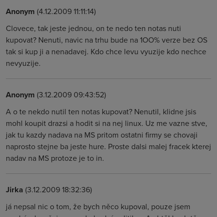
Anonym
(4.12.2009 11:11:14)
Clovece, tak jeste jednou, on te nedo ten notas nuti
kupovat? Nenuti, navic na trhu bude na 1OO% verze bez OS
tak si kup ji a nenadavej. Kdo chce levu vyuzije kdo nechce
nevyuzije.
Anonym
(3.12.2009 09:43:52)
A o te nekdo nutil ten notas kupovat? Nenutil, klidne jsis
mohl koupit drazsi a hodit si na nej linux. Uz me vazne stve,
jak tu kazdy nadava na MS pritom ostatni firmy se chovaji
naprosto stejne ba jeste hure. Proste dalsi malej fracek kterej
nadav na MS protoze je to in.
Jirka
(3.12.2009 18:32:36)
já nepsal nic o tom, že bych něco kupoval, pouze jsem