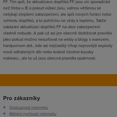
FF. Tím spíš, že aktualizace doplňků FF jsou víc sporadické
než třeba u IE a pokud vůbec jsou, valnou většinou se
netýkají zlepšení zabezpečení, ale spíš nových funkcí nebo
vzhledu doplňků, a to pohříchu ne vždy k lepšímu. Takže
zakázání aktualizací doplňků FF na úkor zabezpečení
vlastně nebude. A pak už asi jen obecně dodržovat pravidla
jako pokud možno nesurfovat na weby a blogy s warezem,
hardpornem atd., kde asi nejčastěji číhají nejnovější exploity
nově odhalených děr nebo krásné čerstvé kousky
malwaru...ale to už jsou obecná pravidla opatrnosti.
Pro zákazníky
Dostupnost internetu
Měření rychlosti internetu