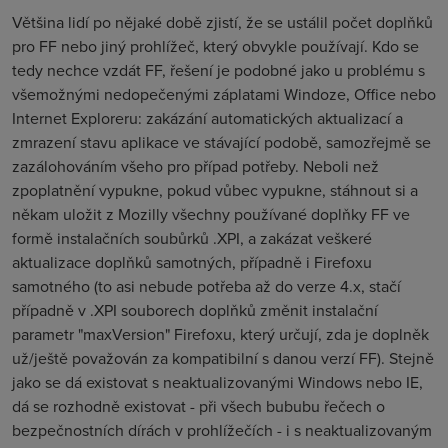
Většina lidí po nějaké době zjistí, že se ustálil počet doplňků
pro FF nebo jiný prohlížeč, který obvykle používají. Kdo se
tedy nechce vzdát FF, řešení je podobné jako u problému s
všemožnými nedopečenými záplatami Windoze, Office nebo
Internet Exploreru: zakázání automatických aktualizací a
zmrazení stavu aplikace ve stávající podobě, samozřejmě se
zazálohováním všeho pro případ potřeby. Neboli než
zpoplatnění vypukne, pokud vůbec vypukne, stáhnout si a
někam uložit z Mozilly všechny používané doplňky FF ve
formě instalačních soubůrků .XPI, a zakázat veškeré
aktualizace doplňků samotných, případně i Firefoxu
samotného (to asi nebude potřeba až do verze 4.x, stačí
případně v .XPI souborech doplňků změnit instalační
parametr "maxVersion" Firefoxu, který určují, zda je doplněk
už/ještě považován za kompatibilní s danou verzí FF). Stejně
jako se dá existovat s neaktualizovanými Windows nebo IE,
dá se rozhodně existovat - při všech bububu řečech o
bezpečnostních dírách v prohlížečích - i s neaktualizovaným