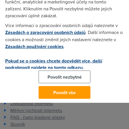
funkční, analytické a marketingové účely na tomto
díru do světa a probudila se i konkurence - slibující několik
zařízení. Kliknutím na Povolit nezbytné můžete jejich
svých verzí stále populárnějších e-booků.
zpracování úplně zakázat.
Více informací o zpracování osobních údajů naleznete v
Anonym
(23.12.2009 16:09:13)
Zásadách o zpracování osobních údajů
. Další informace o
cookies a možnosti změnit jejich nastavení naleznete v
Jak nekdo muze rict ze ebooky zacinaji brzdit, kdyz se teprv
Zásadách používání cookies
.
ani poradne nedostali jeste na trh ?? :-D
Pokud se o cookies chcete dozvědět více, další
podrobnosti najdete na tomto odkazu.
Povolit nezbytné
Pro zákazníky
Povolit vše
Dostupnost internetu
Měření rychlosti internetu
FAQ - často kladené otázky
Slovník