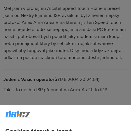
Mel jsem v pronajmu Alcatel Speed Touch Home a presel
jsem od Nextry k jinemu ISP, avsak mi byl zmenen nejaky
protokol Anex A na Anex B na kterem jiz ten Speed touch
home nejede a tudiz se nepripojim a ani dalsi PC ktere mam
na siti, potreboval bych poradit jaky modem si mam koupit
nebo pronajmout ktery by sel taktez nejak softwarove
upravit aby fungoval jako router. Diky moc a kdyztak dejte i
odkaz na postup cracknuti toto modemu. Jeste jednou dik
Jeden z Vašich operátorů
(17.5.2004 20:24:54)
Tak si to nech u ISP přepnout na Anex A ať ti to fičí!
Anonym
(17.5.2004 20:28:12)
to mu nepřepnou, vyserou se na něj.
Cookies férově a jasně