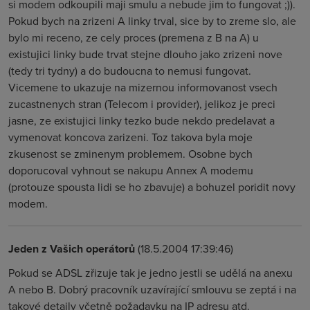
si modem odkoupili maji smulu a nebude jim to fungovat ;)).
Pokud bych na zrizeni A linky trval, sice by to zreme slo, ale
bylo mi receno, ze cely proces (premena z B na A) u
existujici linky bude trvat stejne dlouho jako zrizeni nove
(tedy tri tydny) a do budoucna to nemusi fungovat.
Vicemene to ukazuje na mizernou informovanost vsech
zucastnenych stran (Telecom i provider), jelikoz je preci
jasne, ze existujici linky tezko bude nekdo predelavat a
vymenovat koncova zarizeni. Toz takova byla moje
zkusenost se zminenym problemem. Osobne bych
doporucoval vyhnout se nakupu Annex A modemu
(protouze spousta lidi se ho zbavuje) a bohuzel poridit novy
modem.
Jeden z Vašich operátorů
(18.5.2004 17:39:46)
Pokud se ADSL zřizuje tak je jedno jestli se udělá na anexu
A nebo B. Dobrý pracovník uzavírající smlouvu se zeptá i na
takové detaily včetně požadavku na IP adresu atd.