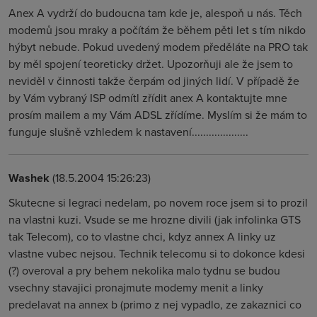
Anex A vydrží do budoucna tam kde je, alespoň u nás. Těch
modemů jsou mraky a počítám že během pěti let s tím nikdo
hýbyt nebude. Pokud uvedený modem předěláte na PRO tak
by měl spojení teoreticky držet. Upozorňuji ale že jsem to
neviděl v činnosti takže čerpám od jiných lidí. V případě že
by Vám vybraný ISP odmítl zřídit anex A kontaktujte mne
prosím mailem a my Vám ADSL zřídíme. Myslím si že mám to
funguje slušně vzhledem k nastavení....................
Washek
(18.5.2004 15:26:23)
Skutecne si legraci nedelam, po novem roce jsem si to prozil
na vlastni kuzi. Vsude se me hrozne divili (jak infolinka GTS
tak Telecom), co to vlastne chci, kdyz annex A linky uz
vlastne vubec nejsou. Technik telecomu si to dokonce kdesi
(?) overoval a pry behem nekolika malo tydnu se budou
vsechny stavajici pronajmute modemy menit a linky
predelavat na annex b (primo z nej vypadlo, ze zakaznici co