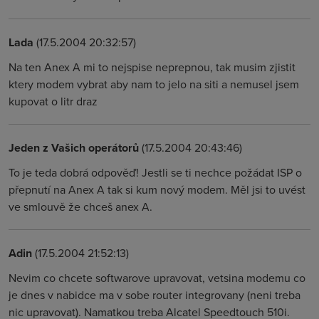
Lada
(17.5.2004 20:32:57)
Na ten Anex A mi to nejspise neprepnou, tak musim zjistit
ktery modem vybrat aby nam to jelo na siti a nemusel jsem
kupovat o litr draz
Jeden z Vašich operátorů
(17.5.2004 20:43:46)
To je teda dobrá odpověď! Jestli se ti nechce požádat ISP o
přepnutí na Anex A tak si kum nový modem. Měl jsi to uvést
ve smlouvě že chceš anex A.
Adin
(17.5.2004 21:52:13)
Nevim co chcete softwarove upravovat, vetsina modemu co
je dnes v nabidce ma v sobe router integrovany (neni treba
nic upravovat). Namatkou treba Alcatel Speedtouch 510i.