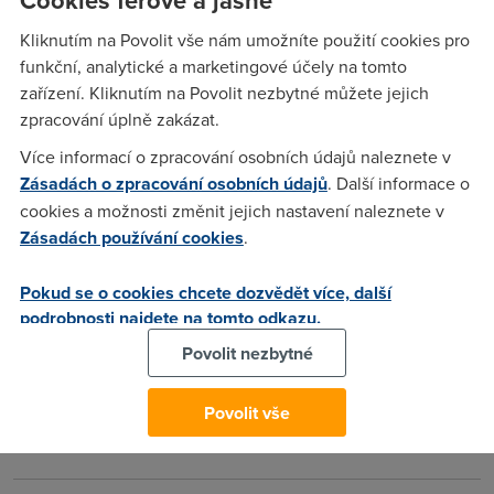
Jeden z Vašich operátorů
(17.5.2004 20:32:13)
Kliknutím na Povolit vše nám umožníte použití cookies pro
To by mne zajímalo který ISP by to normálnímu zákošovi
funkční, analytické a marketingové účely na tomto
nepřepnul..................
zařízení. Kliknutím na Povolit nezbytné můžete jejich
zpracování úplně zakázat.
Více informací o zpracování osobních údajů naleznete v
Washek
(17.5.2004 20:57:18)
Zásadách o zpracování osobních údajů
. Další informace o
Treba GTS - bylo mi to rozmluveno, protoze zmena z B na A
cookies a možnosti změnit jejich nastavení naleznete v
muze trvat az tri tydny a neni zaruka, ze to Ackem pojede i v
Zásadách používání cookies
.
budoucnu (pozdeji overeno i na Telecomu, jeste na me
koukali jak na blbce, pry uz zadne linky na Acku nejsou ;))
Pokud se o cookies chcete dozvědět více, další
podrobnosti najdete na tomto odkazu.
Jeden z Vašich operátorů
(17.5.2004 22:20:18)
Povolit nezbytné
Linek na A je mraky. Tři týdny jsem teda neslyšel že by to
Povolit vše
trvalo. Že by se modemy po necelém roce provozu
vyhazovali? Hm!!!