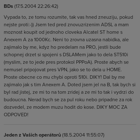
BDs
(17.5.2004 22:26:42)
Vypada to, ze tomu rozumite, tak vas hned zneuziju, pokud
nejste proti:-)) Jsem ted pred znovuzrizenim ADSL a mam
moznost koupit od jednoho cloveka Alcatel ST home s
Anexem A za 1000Kc. Neni to zrovna uzasna nabidka, ale
zajimalo by me, kdyz ho predelam na PRO, jestli bude
schopnej drzet si spojeni s DSLAMem jako to dela ST510i
(myslim, ze to jede pres protokol PPPoA). Proste abych se
nemusel pripojovat pres VPN, jako se to dela u HOME.
Proste obecne co mu chybi oproti 510i. DIKY! Dal by me
zajimalo jak s tim Anexem A. Doted jsem jel na B, tak bych si
byl rad jistej, ze mi to na tom zridej a ze mi to tak i vydrzi do
budoucna. Nerad bych se za pul roku nebo pripadne za rok
dozvedel, ze modem muzu hodit do kose. DIKY MOC ZA
ODPOVED!
Jeden z Vašich operátorů
(18.5.2004 11:55:07)