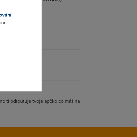
ování
ení
álně)
omto
no ti odroutuje tvoje apčko co máš na