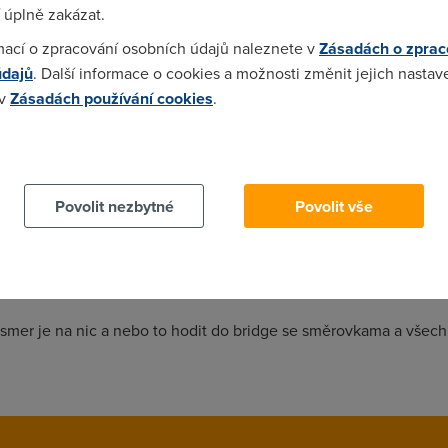
 úplně zakázat.
ýkonu.
mací o zpracování osobních údajů naleznete v
Zásadách o zprac
údajů
. Další informace o cookies a možnosti změnit jejich nastav
 v
Zásadách používání cookies
.
y :-) (doporučil bych zamyslet se nad tím, co znamená 6° vertik
 cookies chcete dozvědět více, další podrobnosti najdete na t
Povolit nezbytné
Povolit vše
vky hod to jako bridge a mas po problemech.
šesmer je na nic a nebo to hodit do bridge se směrovkama a všech