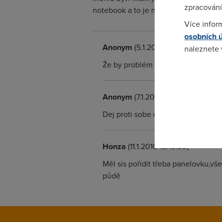
zpracování
notebook a to je nastaven na 100% v
Více infor
osobních 
Anonym
(5.1.2010 22:39:18)
naleznete
Že by problém se směrováním antén
Pokud se o
odkazu.
Anonym
(7.1.2010 18:53:19)
Dej proti sobe dve ap a dve smero
Honza
(11.1.2010 18:19:30)
Měl sis pořídit třeba panelovku,v
půdě