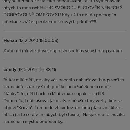
aby se neřeklo že tlačítko nepoužívám, tak to vyhledávám
abych to moh nahlásit :D SVOBODU SI ČLOVĚK NENECHÁ
DOBROVOLNĚ OMEZOVAT! Kdy už to někdo pochopí a
přestane vrážet peníze do takových prkotin?!!!
Honza
(12.2.2010 16:00:05)
Autor mi mluvi z duse, naprosty souhlas se vsim napsanym.
kendy
(13.2.2010 00:38:11)
"A tak milé děti, ne aby vás napadlo nahlašovat blogy vašich
kamarádů, stránky škol, profily spolužaček nebo moje
články." Jo, děti budou dělat zrovna opak ... :-)) P.S.
Doporučuji nahlašovat jako závadné všechny weby, kde se
objeví "Kocáb". Tím bude zlikvidována řada ptákovin, které
hlásá ( a to se držím, abych byl slušnej. Někjak mu ta muzika
zamíchala myšléééééééénky...