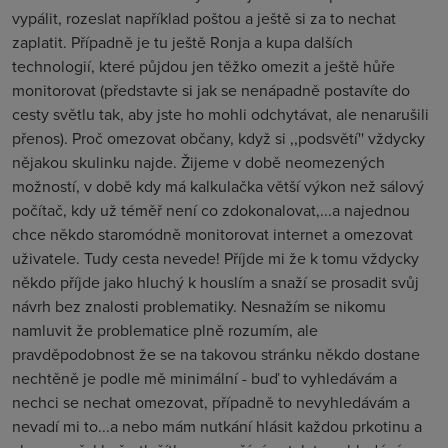
vypálit, rozeslat například poštou a ještě si za to nechat
zaplatit. Případně je tu ještě Ronja a kupa dalších
technologií, které půjdou jen těžko omezit a ještě hůře
monitorovat (představte si jak se nenápadně postavíte do
cesty světlu tak, aby jste ho mohli odchytávat, ale nenarušili
přenos). Proč omezovat občany, když si ,,podsvětí'' vždycky
nějakou skulinku najde. Žijeme v době neomezených
možností, v době kdy má kalkulačka větší výkon než sálový
počítač, kdy už téměř není co zdokonalovat,...a najednou
chce někdo staromódně monitorovat internet a omezovat
uživatele. Tudy cesta nevede! Příjde mi že k tomu vždycky
někdo příjde jako hluchý k houslím a snaží se prosadit svůj
návrh bez znalosti problematiky. Nesnažím se nikomu
namluvit že problematice plně rozumím, ale
pravděpodobnost že se na takovou stránku někdo dostane
nechtěně je podle mě minimální - buď to vyhledávám a
nechci se nechat omezovat, případně to nevyhledávám a
nevadí mi to...a nebo mám nutkání hlásit každou prkotinu a