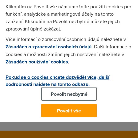
na serveru dsl.cz. Přijde mi do rss čtečky info o novém
Kliknutím na Povolit vše nám umožníte použití cookies pro
článku, kliknu na odkaz a článek se neotevře a jen se
funkční, analytické a marketingové účely na tomto
dostanu jakoby na "hlavní stránku" i když v adresním řádku je
zařízení. Kliknutím na Povolit nezbytné můžete jejich
adresa článku. Např. článek "Vyšly ATI Catalyst 10.3" měl
zpracování úplně zakázat.
odkaz https://www.dsl.cz/index.php?akce=1792 Kde je
Více informací o zpracování osobních údajů naleznete v
chyba? Mužete to napravit, dost mě to rozčiluje.
Zásadách o zpracování osobních údajů
. Další informace o
cookies a možnosti změnit jejich nastavení naleznete v
Zásadách používání cookies
.
Tomáš
(27.3.2010 21:30:58)
po opravě by RSS mělo být v pořádku
Pokud se o cookies chcete dozvědět více, další
podrobnosti najdete na tomto odkazu.
tydyt
(27.3.2010 21:32:00)
Povolit nezbytné
me funguji odkazy z rss ctenky bez promlemu ;-) zrejme tam
Povolit vše
meli nejakou chybu, ale ted uz to vypada dobre ;-)