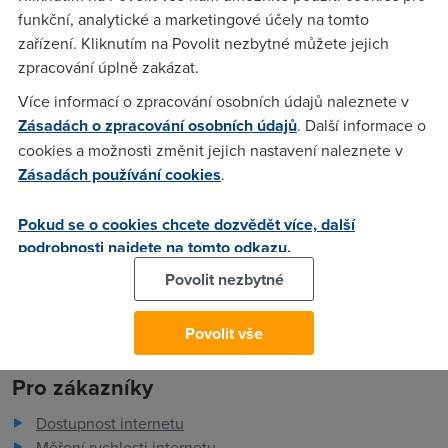
funkční, analytické a marketingové účely na tomto
Půl roku stačilo, aby Microsoft prodal sto milionů licencí
zařízení. Kliknutím na Povolit nezbytné můžete jejich
nového operačního systému Windows 7. Jde o nejrychleji se
zpracování úplně zakázat.
prodávající systém v historii firmy. Microsoft to uvádí ve své
tiskové zprávě.
Více informací o zpracování osobních údajů naleznete v
Zásadách o zpracování osobních údajů
. Další informace o
cookies a možnosti změnit jejich nastavení naleznete v
Zásadách používání cookies
.
anonym
(4.5.2010 20:56:08)
William, try to fuck yourself. Steve, U2. U R both the most
Pokud se o cookies chcete dozvědět více, další
dangerous creatures in the real world, unfortunatelly.
podrobnosti najdete na tomto odkazu.
Povolit nezbytné
Povolit vše
Pro zákazníky
Dostupnost internetu
Měření rychlosti internetu