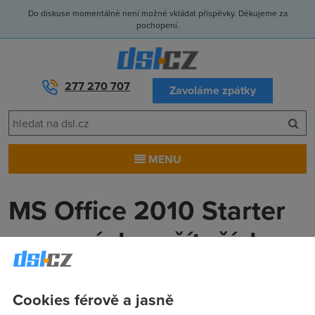
Do diskuse momentálně není možné vkládat příspěvky. Děkujeme za
pochopení.
277 270 707
Zavoláme zpátky
MENU
MS Office 2010 Starter
na nových počítačích za
40 Kč
Cookies férově a jasně
Anonym
(12.5.2010 15:00:00)