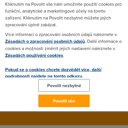
Kliknutím na Povolit vše nám umožníte použití cookies pro
Microsoft výrobcům počítačů nabízí licence na kopii MS
funkční, analytické a marketingové účely na tomto
Office 2010 Starter v přepočtu za 40 Kč (2 USD). Podmínkou
zařízení. Kliknutím na Povolit nezbytné můžete jejich
je, že do OEM Windows výrobci přidají i Bing Bar,
zpracování úplně zakázat.
nástrojovou lištu s vyhledávačem Bing, a balík Windows Live
Více informací o zpracování osobních údajů naleznete v
Essentials. V případě, že budou chtít pouze MS Office
Zásadách o zpracování osobních údajů
. Další informace o
Starter, licence je vyjde na 5 USD za kopii (100 Kč). Na svém
cookies a možnosti změnit jejich nastavení naleznete v
blogu All About Microsoft o tom informovala Mary-Jo Foley.
Zásadách používání cookies
.
Pokud se o cookies chcete dozvědět více, další
volani.webnode.cz
(13.5.2010 02:44:33)
podrobnosti najdete na tomto odkazu.
Jak si ta ořezaná verze vede v porovnání s OpenOffice,
Povolit nezbytné
google docs, zooho a dalšími? Třeba s budoucí webovou
verzí office ?
Povolit vše