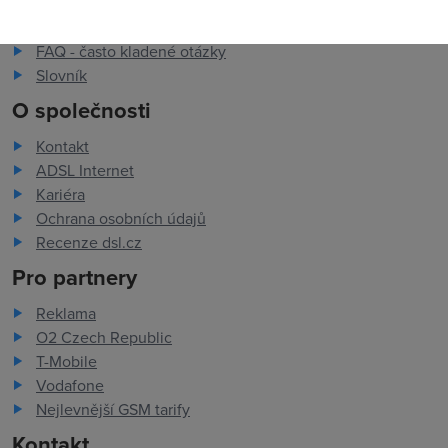
Dostupnost internetu
Měření rychlosti internetu
FAQ - často kladené otázky
Slovník
O společnosti
Kontakt
ADSL Internet
Kariéra
Ochrana osobních údajů
Recenze dsl.cz
Pro partnery
Reklama
O2 Czech Republic
T-Mobile
Vodafone
Nejlevnější GSM tarify
Kontakt