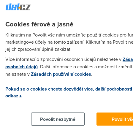
a práce s aplikacemi mimo firmu či domácnost, koluje mnoho
mýtů a polopravd, které se pokusíme vyvrátit. V článku se
zaměříme na nejzajímavější nástroje pro domácnost - od
Cookies férově a jasně
online disků a automatického zálohování, přes kancelářský
balík až po fotoeditory.
Kliknutím na Povolit vše nám umožníte použití cookies pro fun
marketingové účely na tomto zařízení. Kliknutím na Povolit 
jejich zpracování úplně zakázat.
James Bond
(11.2.2012 19:42:04)
Více informací o zpracování osobních údajů naleznete v
Zása
Dobrá alternativa k Dropboxu je třeba SugarSync :
osobních údajů
. Další informace o cookies a možnosti změnit 
https://www.sugarsync.com/referral?
naleznete v
Zásadách používání cookies
.
rf=cwdrk3i5s66a6&utm_source=txemail&utm_medium=email&u
Pokud se o cookies chcete dozvědět více, další podrobnosti
odkazu.
Povolit nezbytné
Povolit vš
Pro zákazníky