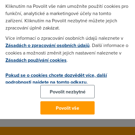
Kliknutím na Povolit vše nám umožníte použití cookies pro
Datová 3G síť postavená na UTMS/HSDPA je dostupná v
funkční, analytické a marketingové účely na tomto
dalších pěti městech. Rychlý mobilní internet od O2 mají
zařízení. Kliknutím na Povolit nezbytné můžete jejich
nyní k dispozici obyvatele Kladna, Jihlavy, Rokycan, Frýdku-
zpracování úplně zakázat.
Místku a Žďáru na Sázavou,
Více informací o zpracování osobních údajů naleznete v
Zásadách o zpracování osobních údajů
. Další informace o
cookies a možnosti změnit jejich nastavení naleznete v
Pavel
(19.5.2010 21:49:48)
Zásadách používání cookies
.
já jsem se na 3G od O2 nikdy nedostal nad 2 Mbity. Moc se
mně nechce věřit uváděným rychlostem.
Pokud se o cookies chcete dozvědět více, další
podrobnosti najdete na tomto odkazu.
O.K.
(19.5.2010 23:01:16)
Povolit nezbytné
To bude patrně tím, že ty lokality jsou nevytížené. Až budou
klienti 3G na nových sítích, samozřejmě to klesne.
Povolit vše