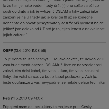
je že tam je naké vedení tedy drát :) ) ono spiše zaleži co
pustí do drátu a jak je vytížený DSLAM a taky zaleží jaké
zařízení je na UT tedy jak je kvalitní !!! už se konečně
nenechte oblbovaz poskytovately adsl že viš rychlost nejde
jelikož jste daleko od UT atd je to jejich lenost a nekvalinost
jejich zařízení !
OSPF
(13.6.2010 11:08:56)
To je dobra snusna nesmyslu. To jako cekate, ze nekdo kvuli
vam bude menit osazeni DSLAMu? Jiste ze na vzdalenosti
zalezi, cim delsi kabel, tim vetsi utlum, tim vetsi zaruseni
linky, tim vetsi sance, ze bude kabel poskozeny. Ach jo,
jeste doufam,ze z vas nevypadne, ze nekde delate technika.
Petr
(11.6.2010 09:41:07)
Pripojeni mam od Ipexu,ktery to ma jeste pres Cesky