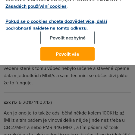
Zásadách používání cookies
.
Vzdálenost od ústředny je jen jeden z parametrů. Rozhoduje
i to jak byli technici před 30 lety pečliví při kladení kabelů,
Pokud se o cookies chcete dozvědět více, další
jestli dodrželi úhly ohybu, kolikrát je po trase kabel
podrobnosti najdete na tomto odkazu.
překopnutý a naspojkovaný... Nebo jestli ve stejném kabelu
Povolit nezbytné
s tebou není další zakazník s podobně nabušeným tarifem a
podobně. V jednom panelákovém bytě může jet 16M down
bez problémů a u souseda sotva 6. Samotné ADSL, zvlášt v
Povolit vše
podmínkách ČR, představuje svého druhu magii kdy po
vedení-které k tomu vůbec nebylo určené a stavěné-cpeme
data v jednotkách Mbit/s a sami technici se občas diví jakto
že to funguje.
xxx
(12.6.2010 14:02:12)
Ach jo ono je to tak že adsl běhá někde kolem 100KHz až
1MHz a tím pádem je vlnová délka nějde jinde než třeba u
CB 27MHz a nebo PMR 446 MHz , a tím pádem až tolik
nezáleží na to jaké vedení je nebo v jakém stavu je (duležité