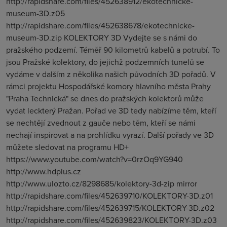
http://rapidshare.com/files/452638912/ekotechnicke-
museum-3D.z05
http://rapidshare.com/files/452638678/ekotechnicke-
museum-3D.zip KOLEKTORY 3D Vydejte se s námi do
pražského podzemí. Téměř 90 kilometrů kabelů a potrubí. To
jsou Pražské kolektory, do jejichž podzemních tunelů se
vydáme v dalším z několika našich původních 3D pořadů. V
rámci projektu Hospodářské komory hlavního města Prahy
"Praha Technická" se dnes do pražských kolektorů může
vydat leckterý Pražan. Pořad ve 3D tedy nabízíme těm, kteří
se nechtějí zvednout z gauče nebo těm, kteří se námi
nechají inspirovat a na prohlídku vyrazí. Další pořady ve 3D
můžete sledovat na programu HD+
https://www.youtube.com/watch?v=0rzOq9YG940
http://www.hdplus.cz
http://www.ulozto.cz/8298685/kolektory-3d-zip mirror
http://rapidshare.com/files/452639710/KOLEKTORY-3D.z01
http://rapidshare.com/files/452639715/KOLEKTORY-3D.z02
http://rapidshare.com/files/452639823/KOLEKTORY-3D.z03