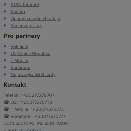
ADSL Internet
Kariéra
Ochrana osobních údajů
Recenze dsl.cz
Pro partnery
Reklama
O2 Czech Republic
T-Mobile
Vodafone
Nejlevnější GSM tarify
Kontakt
Telefon: +420277270707
☎ O2: +420277270772
☎ T-Mobile: +420277270773
☎ Vodafone: +420277270777
Dostupnost: Po–Pá: 8:00–18:00
E-mail:
info@dsl.cz