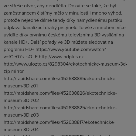
ve střeše otvor, aby neodlétla. Dozvíte se také, že být
zaměstnancem čistírny mělo v minulosti i mnoho výhod,
protože nejedné dámě tehdy díky namydlenému prstíku
odplaval kanalizací drahý prstýnek. To vše a mnohem více
uvidíte díky prvnímu českému televiznímu 3D vysílání na
kanále HD+. Další pořady ve 3D můžete sledovat na
programu HD+ https://www.youtube.com/watch?
v=fCe07s_sO_E http://www.hdplus.cz
http://www.ulozto.cz/8298304/ekotechnicke-museum-3d-
zip mirror
http://rapidshare.com/files/452638885/ekotechnicke-
museum-3D.z01
http://rapidshare.com/files/452638826/ekotechnicke-
museum-3D.z02
http://rapidshare.com/files/452638825/ekotechnicke-
museum-3D.z03
http://rapidshare.com/files/452638817/ekotechnicke-
museum-3D.z04