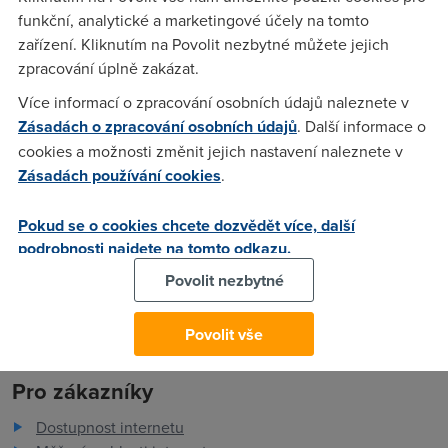
ceny klesají, elektronický inkoust má vlastnosti jako inkoust
funkční, analytické a marketingové účely na tomto
normální, zkrátka a dobře je čas přehodnotit svůj vztah k této
zařízení. Kliknutím na Povolit nezbytné můžete jejich
technické vymoženosti. Stále jsou tu však nějaká ale.
zpracování úplně zakázat.
Více informací o zpracování osobních údajů naleznete v
Zásadách o zpracování osobních údajů
. Další informace o
Petr
(22.7.2010 00:39:41)
cookies a možnosti změnit jejich nastavení naleznete v
Já si umím představit domov bez knih. Mám jen pár
Zásadách používání cookies
.
nejdůležitějších (Pravidla českého pravopisu, strojnické
tabulky, skripta). Zbytek si půjčím v knihovně nebo přečtu v
Pokud se o cookies chcete dozvědět více, další
digitální podobě...
podrobnosti najdete na tomto odkazu.
Povolit nezbytné
Povolit vše
Pro zákazníky
Dostupnost internetu