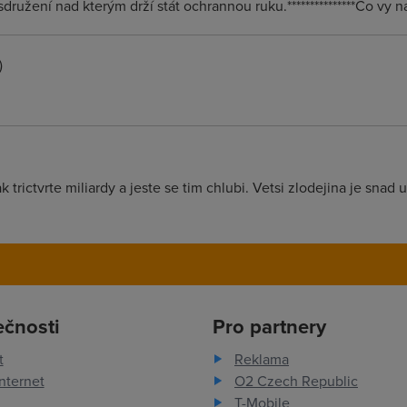
sdružení nad kterým drží stát ochrannou ruku.***************Co v
)
 jak trictvrte miliardy a jeste se tim chlubi. Vetsi zlodejina je snad 
ečnosti
Pro partnery
t
Reklama
nternet
O2 Czech Republic
T-Mobile