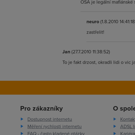
OSA je legální mafiánské 
neuro
(1.8.2010 14:41:18
zastřelit!
Jan
(27.7.2010 11:38:52)
To je fakt drzost, okradli lidi o vic
Pro zákazníky
O spol
Dostupnost internetu
Kontak
Měření rychlosti internetu
ADSL I
FAQ - často kladené otázky
Kariéra