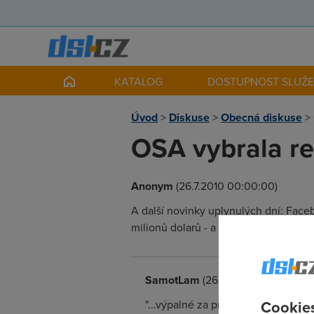
KATALOG
DOSTUPNOST SLUŽ
Úvod
>
Diskuse
>
Obecná diskuse
>
OSA vybrala re
Anonym
(26.7.2010 00:00:00)
A další novinky uplynulých dní: Faceb
milionů dolarů - a více...
SamotLam
(26.7.2010 10:24:01)
Cookies
"...výpalné za prázdné nosiče a dat