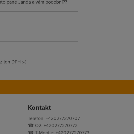
y nato pane Janda a vám podobní??
uz jen DPH :-(
Kontakt
Telefon: +420277270707
☎ O2: +420277270772
☎ T-Mobile: +420277270773